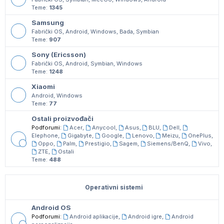
Teme:
1345
Samsung
Fabrički OS, Android, Windows, Bada, Symbian
Teme:
907
Sony (Ericsson)
Fabrički OS, Android, Symbian, Windows
Teme:
1248
Xiaomi
Android, Windows
Teme:
77
Ostali proizvođači
Podforumi:
Acer
,
Anycool
,
Asus
,
BLU
,
Dell
,
Elephone
,
Gigabyte
,
Google
,
Lenovo
,
Meizu
,
OnePlus
,
Oppo
,
Palm
,
Prestigio
,
Sagem
,
Siemens/BenQ
,
Vivo
,
ZTE
,
Ostali
Teme:
488
Operativni sistemi
Android OS
Podforumi:
Android aplikacije
,
Android igre
,
Android