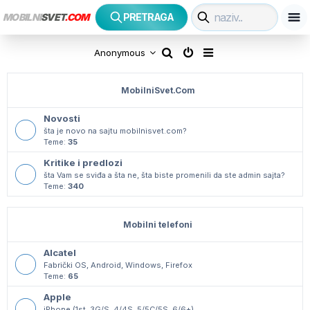
MOBILNI
SVET
.COM
PRETRAGA
P
Anonymous
r
MobilniSvet.Com
e
Novosti
t
šta je novo na sajtu mobilnisvet.com?
Teme:
35
r
Kritike i predlozi
a
šta Vam se sviđa a šta ne, šta biste promenili da ste admin sajta?
Teme:
340
g
Mobilni telefoni
a
Alcatel
Fabrički OS, Android, Windows, Firefox
Teme:
65
Apple
iPhone (1st, 3G/S, 4/4S, 5/5C/5S, 6/6+)