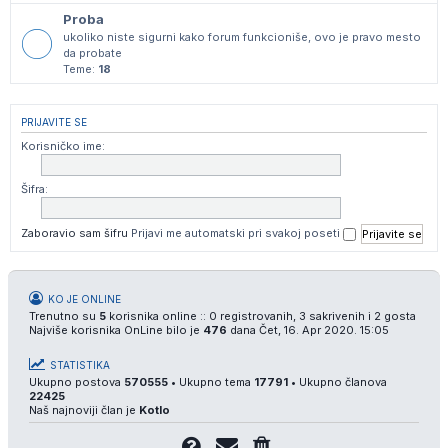
Proba
ukoliko niste sigurni kako forum funkcioniše, ovo je pravo mesto
da probate
Teme:
18
PRIJAVITE SE
Korisničko ime:
Šifra:
Zaboravio sam šifru
Prijavi me automatski pri svakoj poseti
KO JE ONLINE
Trenutno su
5
korisnika online :: 0 registrovanih, 3 sakrivenih i 2 gosta
Najviše korisnika OnLine bilo je
476
dana Čet, 16. Apr 2020. 15:05
STATISTIKA
Ukupno postova
570555
• Ukupno tema
17791
• Ukupno članova
22425
Naš najnoviji član je
Kotlo