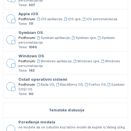
personalizacija
Teme:
537
Apple iOS
Podforumi:
iOS aplikacije
,
iOS igre
,
iOS personalizacija
Teme:
111
Symbian OS
Podforumi:
Symbian aplikacije
,
Symbian igre
,
Symbian
personalizacija
Teme:
1065
Windows OS
Podforumi:
Windows aplikacije
,
Windows igre
,
Windows
personalizacija
Teme:
143
Ostali operativni sistemi
Podforumi:
Bada OS
,
BlackBerry OS
,
Firefox OS
,
Symbian
(UIQ) OS
Teme:
90
Tematske diskusije
Poređenje modela
ne možete da se odlučite koji tačno model da kupite iz Vašeg užeg