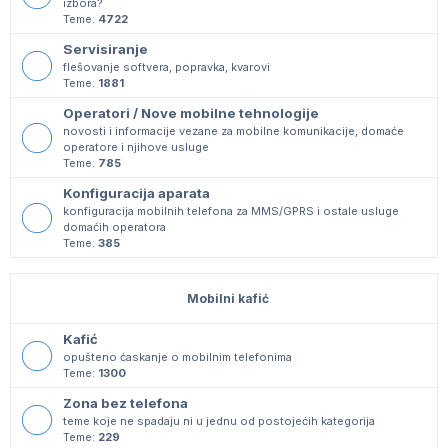
izbora?
Teme:
4722
Servisiranje
flešovanje softvera, popravka, kvarovi
Teme:
1881
Operatori / Nove mobilne tehnologije
novosti i informacije vezane za mobilne komunikacije, domaće
operatore i njihove usluge
Teme:
785
Konfiguracija aparata
konfiguracija mobilnih telefona za MMS/GPRS i ostale usluge
domaćih operatora
Teme:
385
Mobilni kafić
Kafić
opušteno ćaskanje o mobilnim telefonima
Teme:
1300
Zona bez telefona
teme koje ne spadaju ni u jednu od postojećih kategorija
Teme:
229