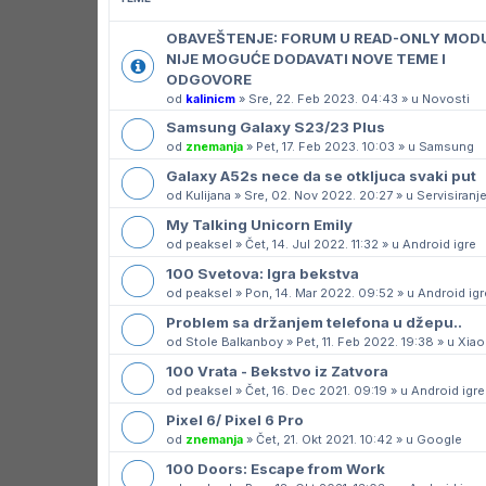
OBAVEŠTENJE: FORUM U READ-ONLY MOD
NIJE MOGUĆE DODAVATI NOVE TEME I
ODGOVORE
od
kalinicm
»
Sre, 22. Feb 2023. 04:43
» u
Novosti
Samsung Galaxy S23/23 Plus
od
znemanja
»
Pet, 17. Feb 2023. 10:03
» u
Samsung
Galaxy A52s nece da se otkljuca svaki put
od
Kulijana
»
Sre, 02. Nov 2022. 20:27
» u
Servisiranj
My Talking Unicorn Emily
od
peaksel
»
Čet, 14. Jul 2022. 11:32
» u
Android igre
100 Svetova: Igra bekstva
od
peaksel
»
Pon, 14. Mar 2022. 09:52
» u
Android igr
Problem sa držanjem telefona u džepu..
od
Stole Balkanboy
»
Pet, 11. Feb 2022. 19:38
» u
Xiao
100 Vrata - Bekstvo iz Zatvora
od
peaksel
»
Čet, 16. Dec 2021. 09:19
» u
Android igre
Pixel 6/ Pixel 6 Pro
od
znemanja
»
Čet, 21. Okt 2021. 10:42
» u
Google
100 Doors: Escape from Work