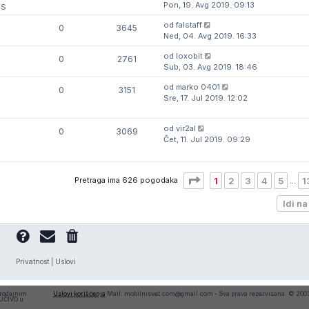
Pon, 19. Avg 2019. 09:13
OS
od
falstaff
0
3645
Ned, 04. Avg 2019. 16:33
od
loxobit
0
2761
Sub, 03. Avg 2019. 18:46
od
marko 0401
0
3151
Sre, 17. Jul 2019. 12:02
od
vir2al
0
3069
Čet, 11. Jul 2019. 09:29
Stranica
1
od
13
Pretraga ima 626 pogodaka
1
2
3
4
5
1
…
Idi na
Privatnost
|
Uslovi
prodajnim
Uslovi korišćenja
Mail: mobilnisvet.com@gmail.com - Sva prava rezervisana. © 20
JUČIVO u