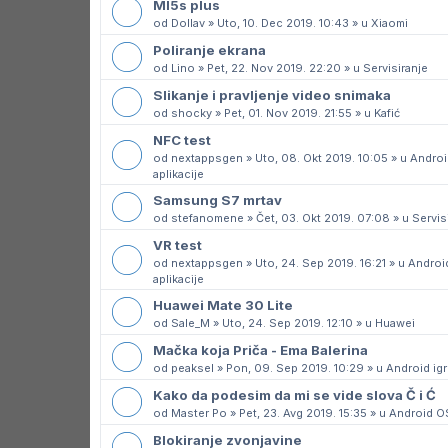
MI5s plus
od
Dollav
»
Uto, 10. Dec 2019. 10:43
» u
Xiaomi
Poliranje ekrana
od
Lino
»
Pet, 22. Nov 2019. 22:20
» u
Servisiranje
Slikanje i pravljenje video snimaka
od
shocky
»
Pet, 01. Nov 2019. 21:55
» u
Kafić
NFC test
od
nextappsgen
»
Uto, 08. Okt 2019. 10:05
» u
Androi
aplikacije
Samsung S7 mrtav
od
stefanomene
»
Čet, 03. Okt 2019. 07:08
» u
Servis
VR test
od
nextappsgen
»
Uto, 24. Sep 2019. 16:21
» u
Androi
aplikacije
Huawei Mate 30 Lite
od
Sale_M
»
Uto, 24. Sep 2019. 12:10
» u
Huawei
Mačka koja Priča - Ema Balerina
od
peaksel
»
Pon, 09. Sep 2019. 10:29
» u
Android igr
Kako da podesim da mi se vide slova Č i Ć
od
Master Po
»
Pet, 23. Avg 2019. 15:35
» u
Android O
Blokiranje zvonjavine