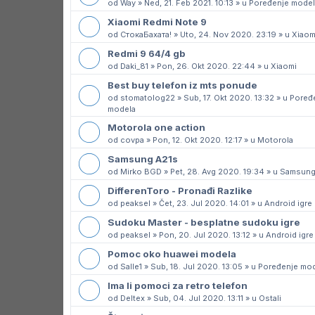
od
Way
»
Ned, 21. Feb 2021. 10:13
» u
Poređenje model
Xiaomi Redmi Note 9
od
СтокаБахата!
»
Uto, 24. Nov 2020. 23:19
» u
Xiaom
Redmi 9 64/4 gb
od
Daki_81
»
Pon, 26. Okt 2020. 22:44
» u
Xiaomi
Best buy telefon iz mts ponude
od
stomatolog22
»
Sub, 17. Okt 2020. 13:32
» u
Poređ
modela
Motorola one action
od
covpa
»
Pon, 12. Okt 2020. 12:17
» u
Motorola
Samsung A21s
od
Mirko BGD
»
Pet, 28. Avg 2020. 19:34
» u
Samsun
DifferenToro - Pronađi Razlike
od
peaksel
»
Čet, 23. Jul 2020. 14:01
» u
Android igre
Sudoku Master - besplatne sudoku igre
od
peaksel
»
Pon, 20. Jul 2020. 13:12
» u
Android igre
Pomoc oko huawei modela
od
Salle1
»
Sub, 18. Jul 2020. 13:05
» u
Poređenje mod
Ima li pomoci za retro telefon
od
Deltex
»
Sub, 04. Jul 2020. 13:11
» u
Ostali