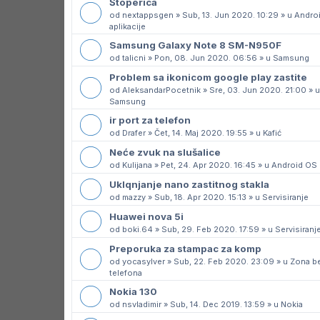
Štoperica
od
nextappsgen
»
Sub, 13. Jun 2020. 10:29
» u
Andro
aplikacije
Samsung Galaxy Note 8 SM-N950F
od
talicni
»
Pon, 08. Jun 2020. 06:56
» u
Samsung
Problem sa ikonicom google play zastite
od
AleksandarPocetnik
»
Sre, 03. Jun 2020. 21:00
» u
Samsung
ir port za telefon
od
Drafer
»
Čet, 14. Maj 2020. 19:55
» u
Kafić
Neće zvuk na slušalice
od
Kulijana
»
Pet, 24. Apr 2020. 16:45
» u
Android OS
Uklqnjanje nano zastitnog stakla
od
mazzy
»
Sub, 18. Apr 2020. 15:13
» u
Servisiranje
Huawei nova 5i
od
boki.64
»
Sub, 29. Feb 2020. 17:59
» u
Servisiranj
Preporuka za stampac za komp
od
yocasylver
»
Sub, 22. Feb 2020. 23:09
» u
Zona b
telefona
Nokia 130
od
nsvladimir
»
Sub, 14. Dec 2019. 13:59
» u
Nokia