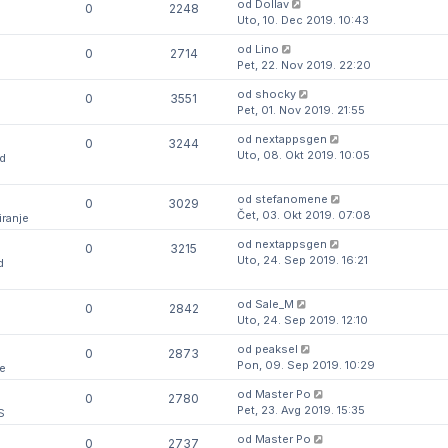
od
Dollav
0
2248
Uto, 10. Dec 2019. 10:43
od
Lino
0
2714
Pet, 22. Nov 2019. 22:20
od
shocky
0
3551
Pet, 01. Nov 2019. 21:55
od
nextappsgen
0
3244
Uto, 08. Okt 2019. 10:05
d
od
stefanomene
0
3029
Čet, 03. Okt 2019. 07:08
iranje
od
nextappsgen
0
3215
Uto, 24. Sep 2019. 16:21
d
od
Sale_M
0
2842
Uto, 24. Sep 2019. 12:10
od
peaksel
0
2873
Pon, 09. Sep 2019. 10:29
e
od
Master Po
0
2780
Pet, 23. Avg 2019. 15:35
S
od
Master Po
0
2737