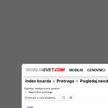
MOBILNI
SVET
.COM
MOBILNI
CENOVNICI
Index boarda
Pretraga
Pogledaj neo
Pogledaj neodgovorene postove
Napredna pretraga
Pretraga
Napredna pretraga
TEME