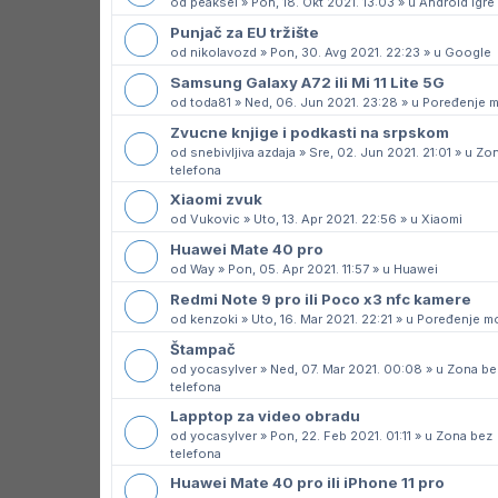
od
peaksel
»
Pon, 18. Okt 2021. 13:03
» u
Android igre
Punjač za EU tržište
od
nikolavozd
»
Pon, 30. Avg 2021. 22:23
» u
Google
Samsung Galaxy A72 ili Mi 11 Lite 5G
od
toda81
»
Ned, 06. Jun 2021. 23:28
» u
Poređenje 
Zvucne knjige i podkasti na srpskom
od
snebivljiva azdaja
»
Sre, 02. Jun 2021. 21:01
» u
Zon
telefona
Xiaomi zvuk
od
Vukovic
»
Uto, 13. Apr 2021. 22:56
» u
Xiaomi
Huawei Mate 40 pro
od
Way
»
Pon, 05. Apr 2021. 11:57
» u
Huawei
Redmi Note 9 pro ili Poco x3 nfc kamere
od
kenzoki
»
Uto, 16. Mar 2021. 22:21
» u
Poređenje m
Štampač
od
yocasylver
»
Ned, 07. Mar 2021. 00:08
» u
Zona be
telefona
Lapptop za video obradu
od
yocasylver
»
Pon, 22. Feb 2021. 01:11
» u
Zona bez
telefona
Huawei Mate 40 pro ili iPhone 11 pro