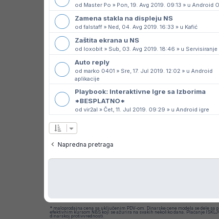
od
Master Po
»
Pon, 19. Avg 2019. 09:13
» u
Android 
Zamena stakla na displeju NS
od
falstaff
»
Ned, 04. Avg 2019. 16:33
» u
Kafić
Zaštita ekrana u NS
od
loxobit
»
Sub, 03. Avg 2019. 18:46
» u
Servisiranje
Auto reply
od
marko 0401
»
Sre, 17. Jul 2019. 12:02
» u
Android
aplikacije
Playbook: Interaktivne Igre sa Izborima
*BESPLATNO*
od
vir2al
»
Čet, 11. Jul 2019. 09:29
» u
Android igre
Napredna pretraga
* maloprodajna cena sa uključenim PDV-om. Dinarske cene modela se dele sa 
efektivnim kursom NBS koji se ažurira na svakih nekoliko dana. Plaćanje ISKL
dinarskoj protivvrednosti.