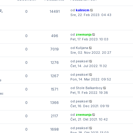
U,
od
kalinicm
0
14491
Sre, 22. Feb 2023. 04:43
od
znemanja
0
496
Pet, 17. Feb 2023. 10:03
od
Kulijana
0
7019
Sre, 02. Nov 2022. 20:27
e
od
peaksel
0
1276
Čet, 14. Jul 2022. 11:32
od
peaksel
0
1267
Pon, 14. Mar 2022. 09:52
e
od
Stole Balkanboy
0
1571
Pet, 11. Feb 2022. 19:38
mi
od
peaksel
0
1366
Čet, 16. Dec 2021. 09:19
od
znemanja
0
2117
Čet, 21. Okt 2021. 10:42
od
peaksel
0
1698
Pon, 18. Okt 2021. 13:03