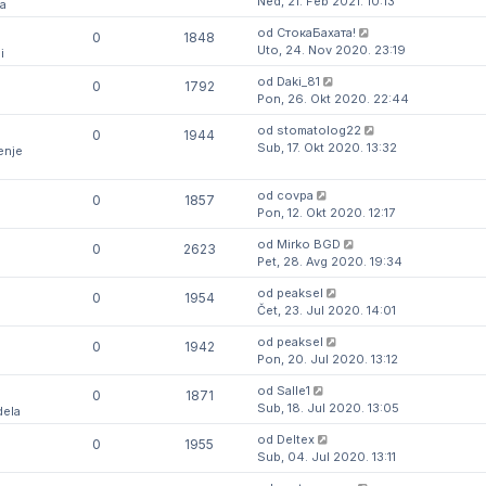
Ned, 21. Feb 2021. 10:13
a
od
СтокаБахата!
0
1848
Uto, 24. Nov 2020. 23:19
i
od
Daki_81
0
1792
Pon, 26. Okt 2020. 22:44
od
stomatolog22
0
1944
Sub, 17. Okt 2020. 13:32
enje
od
covpa
0
1857
Pon, 12. Okt 2020. 12:17
od
Mirko BGD
0
2623
Pet, 28. Avg 2020. 19:34
g
od
peaksel
0
1954
Čet, 23. Jul 2020. 14:01
od
peaksel
0
1942
Pon, 20. Jul 2020. 13:12
od
Salle1
0
1871
Sub, 18. Jul 2020. 13:05
ela
od
Deltex
0
1955
Sub, 04. Jul 2020. 13:11