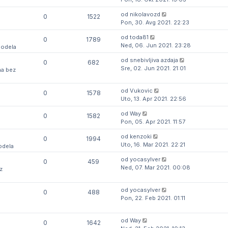
od
nikolavozd
0
1522
Pon, 30. Avg 2021. 22:23
od
toda81
0
1789
Ned, 06. Jun 2021. 23:28
modela
od
snebivljiva azdaja
0
682
Sre, 02. Jun 2021. 21:01
a bez
od
Vukovic
0
1578
Uto, 13. Apr 2021. 22:56
od
Way
0
1582
Pon, 05. Apr 2021. 11:57
od
kenzoki
0
1994
Uto, 16. Mar 2021. 22:21
odela
od
yocasylver
0
459
Ned, 07. Mar 2021. 00:08
z
od
yocasylver
0
488
Pon, 22. Feb 2021. 01:11
od
Way
0
1642