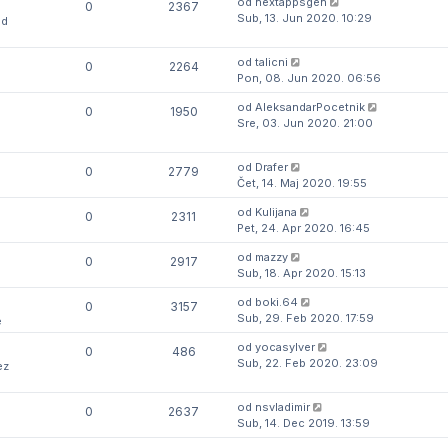
od
nextappsgen
0
2367
Sub, 13. Jun 2020. 10:29
id
od
talicni
0
2264
Pon, 08. Jun 2020. 06:56
od
AleksandarPocetnik
0
1950
Sre, 03. Jun 2020. 21:00
od
Drafer
0
2779
Čet, 14. Maj 2020. 19:55
od
Kulijana
0
2311
Pet, 24. Apr 2020. 16:45
od
mazzy
0
2917
Sub, 18. Apr 2020. 15:13
od
boki.64
0
3157
Sub, 29. Feb 2020. 17:59
e
od
yocasylver
0
486
Sub, 22. Feb 2020. 23:09
ez
od
nsvladimir
0
2637
Sub, 14. Dec 2019. 13:59