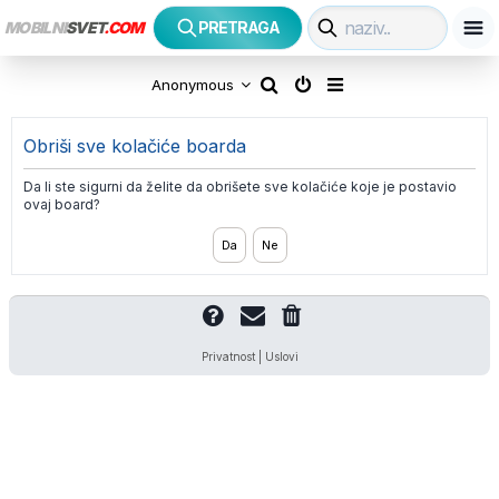
MOBILNI
SVET
.COM
PRETRAGA
P
Anonymous
r
Obriši sve kolačiće boarda
e
Da li ste sigurni da želite da obrišete sve kolačiće koje je postavio
t
ovaj board?
r
a
g
Privatnost
|
Uslovi
a