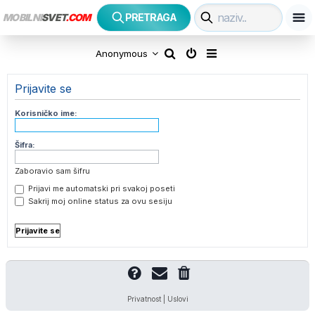
MOBILNI
SVET
.COM
PRETRAGA
P
Anonymous
r
Prijavite se
e
Korisničko ime:
t
Šifra:
r
Zaboravio sam šifru
a
Prijavi me automatski pri svakoj poseti
Sakrij moj online status za ovu sesiju
g
a
Privatnost
|
Uslovi