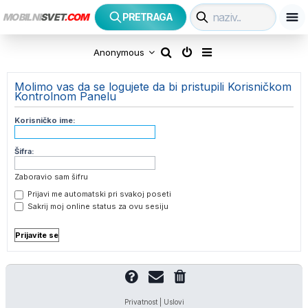
MOBILNI
SVET
.COM
PRETRAGA
P
Anonymous
r
Molimo vas da se logujete da bi pristupili Korisničkom
Kontrolnom Panelu
e
Korisničko ime:
t
r
Šifra:
a
Zaboravio sam šifru
Prijavi me automatski pri svakoj poseti
g
Sakrij moj online status za ovu sesiju
a
Privatnost
|
Uslovi