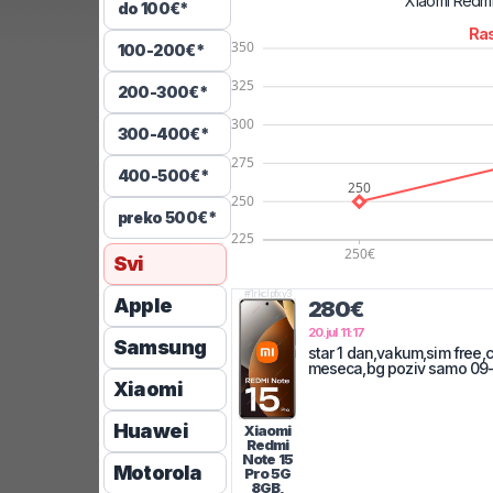
Xiaomi
Redmi
do 100€*
Ras
100-200€*
200-300€*
300-400€*
400-500€*
preko 500€*
Svi
#
1rkclpfxy3
Apple
280€
20.jul 11:17
Samsung
star 1 dan,vakum,sim free,c
meseca,bg poziv samo 09
Xiaomi
Huawei
Xiaomi
Redmi
Note 15
Motorola
Pro 5G
8GB,