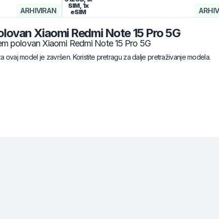
SIM, 1x
ARHIVIRAN
ARHIV
eSIM
olovan
Xiaomi
Redmi Note 15 Pro 5G
em polovan
Xiaomi
Redmi Note 15 Pro 5G
za ovaj model je završen. Koristite pretragu za dalje pretraživanje modela.