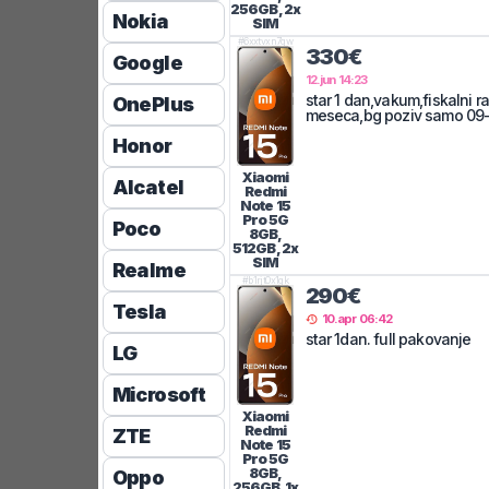
256GB, 2x
Nokia
SIM
#
6xxtvxn7qw
330€
Google
12.jun 14:23
star 1 dan,vakum,fiskalni r
OnePlus
meseca,bg poziv samo 09
Honor
Xiaomi
Alcatel
Redmi
Note 15
Pro 5G
Poco
8GB,
512GB, 2x
SIM
Realme
#
b1rjt0x1gk
290€
Tesla
10.apr 06:42
star 1dan. full pakovanje
LG
Microsoft
Xiaomi
Redmi
ZTE
Note 15
Pro 5G
8GB,
Oppo
256GB, 1x