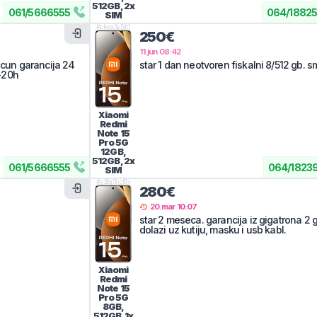
512GB, 2x
061
/
5666555
064
/
1882
SIM
#
ckwz3y5dt1
250€
11.jun 08:42
acun garancija 24
star 1 dan neotvoren fiskalni 8/512 gb. s
-20h
Xiaomi
Redmi
Note 15
Pro 5G
12GB,
512GB, 2x
061
/
5666555
064
/
1823
SIM
#
q38g5hcf9y
280€
20.mar 10:07
star 2 meseca. garancija iz gigatrona 2 
dolazi uz kutiju, masku i usb kabl.
Xiaomi
Redmi
Note 15
Pro 5G
8GB,
512GB, 1x