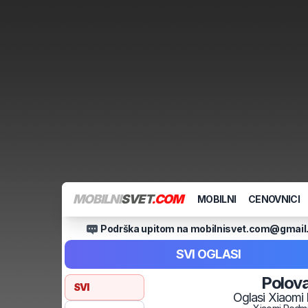
MOBILNI
SVET
.COM
MOBILNI
CENOVNICI
Podrška upitom na mobilnisvet.com@gmai
SVI OGLASI
Polov
SVI
Oglasi
Xiaomi