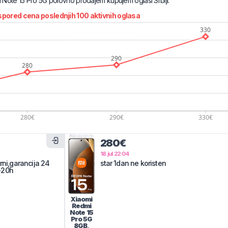
 Note 15 Pro 5G
polovno prodajem kupujem oglasi Srbiji.
pored cena poslednjih
100
aktivnih oglasa
#
4ps4zqlnhc
280€
18.jul 22:04
rni,garancija 24
star 1dan ne koristen
-20h
Xiaomi
Redmi
Note 15
Pro 5G
8GB,