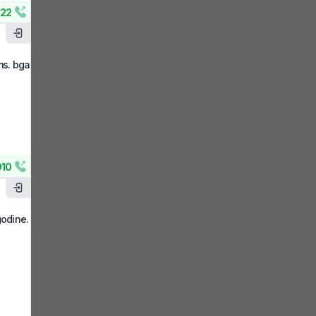
522
ms. bga
910
godine.