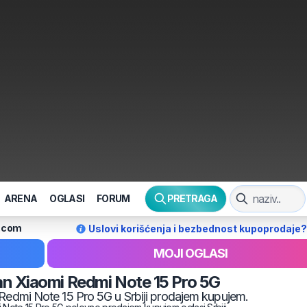
ARENA
OGLASI
FORUM
PRETRAGA
l.com
Uslovi korišćenja i bezbednost kupoprodaje?
MOJI OGLASI
an
Xiaomi
Redmi Note 15 Pro 5G
Redmi Note 15 Pro 5G
u Srbiji prodajem kupujem.