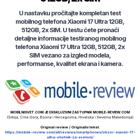
U nastavku pročitajte kompletan test
mobilnog telefona
Xiaomi
17 Ultra 12GB,
512GB, 2x SIM
. U testu ćete pronaći
detaljne informacije testiranog mobilnog
telefona
Xiaomi
17 Ultra 12GB, 512GB, 2x
SIM
vezano za izgled modela,
performanse, kvalitet ekrana i kamera.
MOBILNISVET.COM JE EKSKLUZIVNI ZASTUPNIK MOBILE-REVIEW.COM
(Srbija, Crna Gora, Bosna i Hercegovina, Hrvatska i Severna Makedonija)
Original review / Originalni tekst:
https://mobile-review.com/all/reviews/smartphones/obzor-xiaomi-17-
ultra-ohotnik-za-svetom/