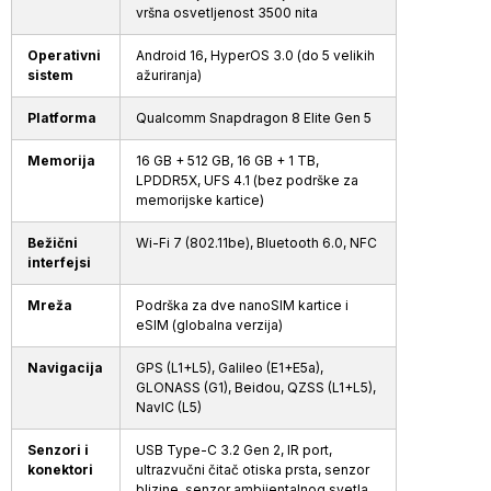
vršna osvetljenost 3500 nita
Operativni
Android 16, HyperOS 3.0 (do 5 velikih
sistem
ažuriranja)
Platforma
Qualcomm Snapdragon 8 Elite Gen 5
Memorija
16 GB + 512 GB, 16 GB + 1 TB,
LPDDR5X, UFS 4.1 (bez podrške za
memorijske kartice)
Bežični
Wi-Fi 7 (802.11be), Bluetooth 6.0, NFC
interfejsi
Mreža
Podrška za dve nanoSIM kartice i
eSIM (globalna verzija)
Navigacija
GPS (L1+L5), Galileo (E1+E5a),
GLONASS (G1), Beidou, QZSS (L1+L5),
NavIC (L5)
Senzori i
USB Type-C 3.2 Gen 2, IR port,
konektori
ultrazvučni čitač otiska prsta, senzor
blizine, senzor ambijentalnog svetla,