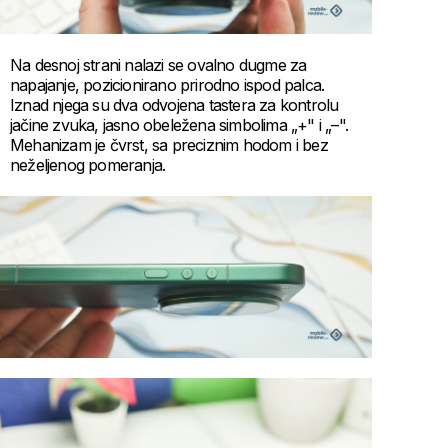
Na desnoj strani nalazi se ovalno dugme za
napajanje, pozicionirano prirodno ispod palca.
Iznad njega su dva odvojena tastera za kontrolu
jačine zvuka, jasno obeležena simbolima „+" i „–".
Mehanizam je čvrst, sa preciznim hodom i bez
neželjenog pomeranja.