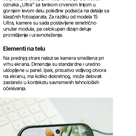
oznaka „Ultra" sa tankom crvenom linijom u
gornjem levom delu poleđine podseća na detalje sa
klasičnih fotoaparata. Za razliku od modela 15
Ultra, kamere su sada postavljene simetrično
unutar modula, pa celokupan dizajn deluje
promišljenije i uravnoteženije.
Elementi na telu
Na prednjoj strani nalazi se kamera smeštena pri
vrhu ekrana. Dimenzije su standardne i uredno
uklopljene u panel. Ipak, prisustvo vidljivog otvora
na ekranu, ma koliko diskretnog, može delovati
zastarelo u kontekstu savremenih tehnoloških
očekivanja.