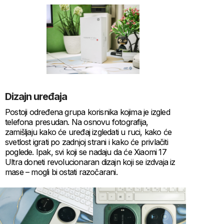
Dizajn uređaja
Postoji određena grupa korisnika kojima je izgled
telefona presudan. Na osnovu fotografija,
zamišljaju kako će uređaj izgledati u ruci, kako će
svetlost igrati po zadnjoj strani i kako će privlačiti
poglede. Ipak, svi koji se nadaju da će Xiaomi 17
Ultra doneti revolucionaran dizajn koji se izdvaja iz
mase – mogli bi ostati razočarani.