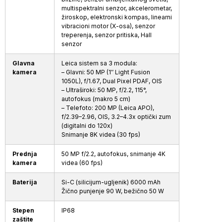
multispektralni senzor, akcelerometar,
žiroskop, elektronski kompas, linearni
vibracioni motor (X-osa), senzor
treperenja, senzor pritiska, Hall
senzor
Glavna
Leica sistem sa 3 modula:
kamera
– Glavni: 50 MP (1″ Light Fusion
1050L), f/1.67, Dual Pixel PDAF, OIS
– Ultraširoki: 50 MP, f/2.2, 115°,
autofokus (makro 5 cm)
– Telefoto: 200 MP (Leica APO),
f/2.39–2.96, OIS, 3.2–4.3x optički zum
(digitalni do 120x)
Snimanje 8K videa (30 fps)
Prednja
50 MP f/2.2, autofokus, snimanje 4K
kamera
videa (60 fps)
Baterija
Si-C (silicijum-ugljenik) 6000 mAh
Žično punjenje 90 W, bežično 50 W
Stepen
IP68
zaštite