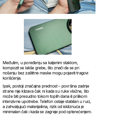
Međutim, u poređenju sa kaljenim staklom,
kompozit se lakše grebe, što znači da se pri
nošenju bez zaštitne maske mogu pojaviti tragovi
korišćenja.
Ipak, postoji značajna prednost – površina zadnje
strane nije klizava čak ni kada su ruke vlažne, što
može biti presudno tokom toplih dana ili prilikom
intenzivne upotrebe. Telefon ostaje stabilan u ruci,
a zahvaljujući materijalima, rizik od iskliznuća je
minimalan čak i kada se zagreje pod opterećenjem.