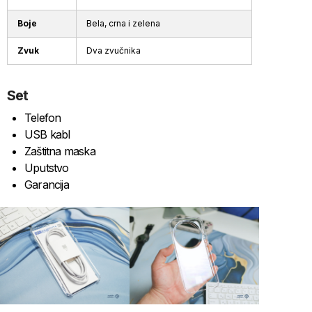
Boje
Bela, crna i zelena
Zvuk
Dva zvučnika
Set
Telefon
USB kabl
Zaštitna maska
Uputstvo
Garancija