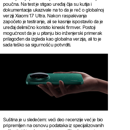
poučna. Na test je stigao uređaj čija su kutija i
dokumentacija ukazivale na to da je reč o globalnoj
verziji Xiaomi 17 Ultra. Nakon raspakivanja
započeto je testiranje, ali se kasnije ispostavilo da je
uređaj delimično koristio kineski firmver. Postoji
mogućnost da je u pitanju bio inženjerski primerak
prilagođen da izgleda kao globalna verzija, ali to je
sada teško sa sigurnošću potvrditi.
Suština je u sledećem: veći deo recenzije već je bio
pripremljen na osnovu podataka iz specijalizovanih