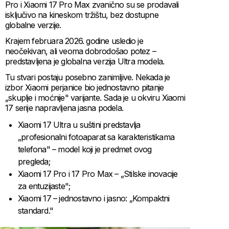
Pro i Xiaomi 17 Pro Max zvanično su se prodavali
isključivo na kineskom tržištu, bez dostupne
globalne verzije.
Krajem februara 2026. godine usledio je
neočekivan, ali veoma dobrodošao potez –
predstavljena je globalna verzija Ultra modela.
Tu stvari postaju posebno zanimljive. Nekada je
izbor Xiaomi perjanice bio jednostavno pitanje
„skuplje i moćnije" varijante. Sada je u okviru Xiaomi
17 serije napravljena jasna podela.
Xiaomi 17 Ultra u suštini predstavlja
„profesionalni fotoaparat sa karakteristikama
telefona" – model koji je predmet ovog
pregleda;
Xiaomi 17 Pro i 17 Pro Max – „Stilske inovacije
za entuzijaste";
Xiaomi 17 – jednostavno i jasno: „Kompaktni
standard."