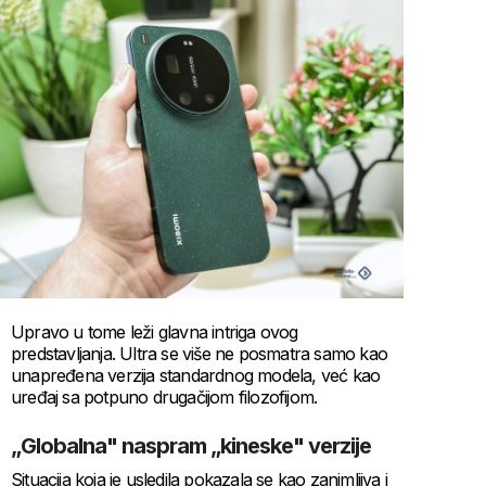
Upravo u tome leži glavna intriga ovog
predstavljanja. Ultra se više ne posmatra samo kao
unapređena verzija standardnog modela, već kao
uređaj sa potpuno drugačijom filozofijom.
„Globalna" naspram „kineske" verzije
Situacija koja je usledila pokazala se kao zanimljiva i