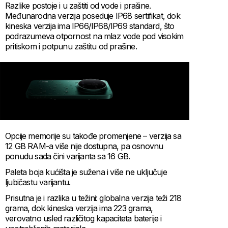
Razlike postoje i u zaštiti od vode i prašine.
Međunarodna verzija poseduje IP68 sertifikat, dok
kineska verzija ima IP66/IP68/IP69 standard, što
podrazumeva otpornost na mlaz vode pod visokim
pritiskom i potpunu zaštitu od prašine.
Opcije memorije su takođe promenjene – verzija sa
12 GB RAM-a više nije dostupna, pa osnovnu
ponudu sada čini varijanta sa 16 GB.
Paleta boja kućišta je sužena i više ne uključuje
ljubičastu varijantu.
Prisutna je i razlika u težini: globalna verzija teži 218
grama, dok kineska verzija ima 223 grama,
verovatno usled različitog kapaciteta baterije i