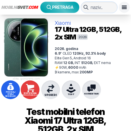
MOBILNI
SVET
.COM
PRETRAGA
Xiaomi
17 Ultra
12GB, 512GB,
2x SIM
2026
2026
. godina
6.9
"
OLED
120
Hz
,
92.3
% body
Elite Gen 5, Android 16
RAM
12
GB
,
INT
512
GB
,
EXT
nema
⚡
90
W,
6000
mAh
3
kamer
e
, max
200
MP
slika: gsmarena.com
PRODAJ
KUPOVINA
KOMENTARI
OVAJ
TEST
UPOREDI
SPECIFIKACIJA
MOBILNI
Test mobilni telefon
Xiaomi
17 Ultra 12GB,
512GB, 2x SIM