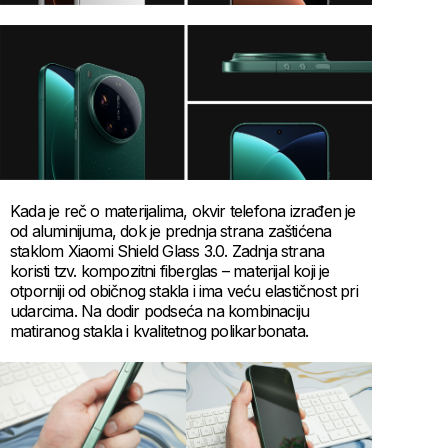
Kada je reč o materijalima, okvir telefona izrađen je
od aluminijuma, dok je prednja strana zaštićena
staklom Xiaomi Shield Glass 3.0. Zadnja strana
koristi tzv. kompozitni fiberglas – materijal koji je
otporniji od običnog stakla i ima veću elastičnost pri
udarcima. Na dodir podseća na kombinaciju
matiranog stakla i kvalitetnog polikarbonata.