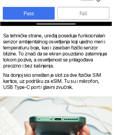
Sa tehničke strane, uređaj poseduje funkcionalan
senzor ambijentalnog osvetljenja koji ujedno meri i
temperaturu boje, kao i zaseban fizički senzor
blizine. To znači da se ekran pouzdano zatamnjuje
tokom poziva, a osvetljenost se prilagođava
precizno i bez kašnjenja.
Na donjoj ivici smešten je slot za dve fizičke SIM
kartice, uz podršku za eSIM. Tu su i mikrofon,
USB Type-C port i glavni zvučnik.