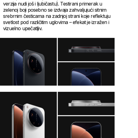
verzija nudi još i ljubičastu). Testirani primerak u
zelenoj boji posebno se izdvaja zahvaljujući sitnim
srebrnim česticama na zadnjoj strani koje reflektuju
svetlost pod različitim uglovima – efekat je izražen i
vizuelno upečatljiv.