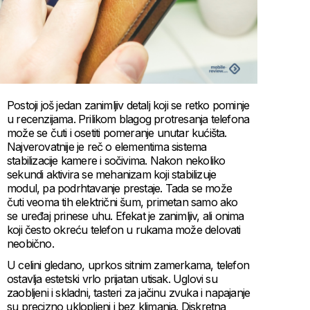
Postoji još jedan zanimljiv detalj koji se retko pominje
u recenzijama. Prilikom blagog protresanja telefona
može se čuti i osetiti pomeranje unutar kućišta.
Najverovatnije je reč o elementima sistema
stabilizacije kamere i sočivima. Nakon nekoliko
sekundi aktivira se mehanizam koji stabilizuje
modul, pa podrhtavanje prestaje. Tada se može
čuti veoma tih električni šum, primetan samo ako
se uređaj prinese uhu. Efekat je zanimljiv, ali onima
koji često okreću telefon u rukama može delovati
neobično.
U celini gledano, uprkos sitnim zamerkama, telefon
ostavlja estetski vrlo prijatan utisak. Uglovi su
zaobljeni i skladni, tasteri za jačinu zvuka i napajanje
su precizno uklopljeni i bez klimanja. Diskretna