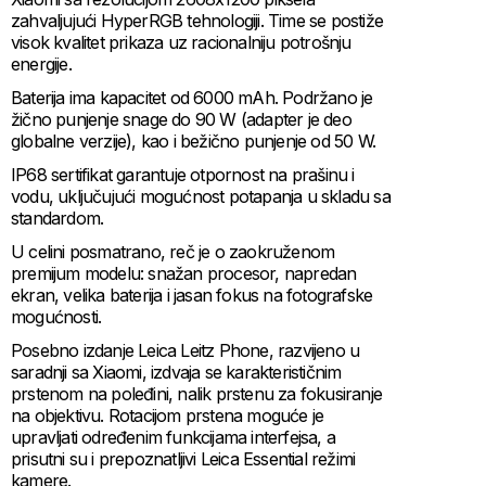
zahvaljujući HyperRGB tehnologiji. Time se postiže
visok kvalitet prikaza uz racionalniju potrošnju
energije.
Baterija ima kapacitet od 6000 mAh. Podržano je
žično punjenje snage do 90 W (adapter je deo
globalne verzije), kao i bežično punjenje od 50 W.
IP68 sertifikat garantuje otpornost na prašinu i
vodu, uključujući mogućnost potapanja u skladu sa
standardom.
U celini posmatrano, reč je o zaokruženom
premijum modelu: snažan procesor, napredan
ekran, velika baterija i jasan fokus na fotografske
mogućnosti.
Posebno izdanje Leica Leitz Phone, razvijeno u
saradnji sa Xiaomi, izdvaja se karakterističnim
prstenom na poleđini, nalik prstenu za fokusiranje
na objektivu. Rotacijom prstena moguće je
upravljati određenim funkcijama interfejsa, a
prisutni su i prepoznatljivi Leica Essential režimi
kamere.