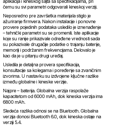
aplikacija i kineskog sajta sa specifikacijama, pri
čemu su svi parametri odgovarali kineskoj verziji.
Neposredno pre završetka materijala stiglo je
ažuriranje firmvera. Nakon instalacije i ponovne
provere pojedinih podataka usledilo je iznenađenje
– tehnički parametri su se promenili. Iste aplikacije
koje su ranije prikazivale određene vrednosti sada
su pokazivale drugačije podatke o trajanju baterije,
memoriji i podržanim frekvencijama. Delovalo je
kao da je u pitanju drugi uređaj.
Usledila je detaljna provera specifikacija,
konsultacije sa kolegama i poređenje sa zvaničnim
izvorima. U nastavku su izdvojene ključne razlike
između globalne i kineske verzije.
Najpre – baterija. Globalna verzija raspolaže
kapacitetom od 6000 mAh, dok kineska verzija ima
6800 mAh.
Sledeća razlika odnosi se na Bluetooth. Globalna
verzija donosi Bluetooth 6.0, dok kineska ostaje na
verziji 5.4.