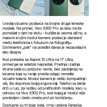
Uređaj vizuelno podseća na brojne druge kineske
modele. Na primer, Vivo X300 Pro se lako može
pomešati s njim na stolu – kućište je veoma slično, a
masivni kružni modul kamere postao je standard
među telefonima s fokusom na fotografiju.
Dominantni „pak" na poleđini danas je nezaobilazni
deo dizajna.
Kod prelaska sa Xiaomi 15 Ultra na 17 Ultra,
primećuje se estetski napredak. Prednja i zadnja
strana sada su potpuno ravne, bez zaobljenja na
ivicama koja su ranije pravila odsjaj i remetila
vizuelni balans. Modul kamere je nešto kompaktniji i
viši, što doprinosi boljoj ergonomiji. Telefon se lakše
drži u ruci, za razliku od prethodnih modela, kao i u
odnosu na Vivo X300 Pro, kod kojeg je modul niže
postavljen i često ometa prst pri korišćenju.
Dostupne su tri boje: bela, crna i zelena (kineska