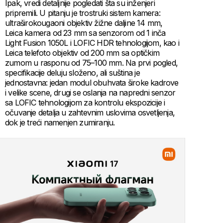
Ipak, vredi detaljnije pogledati šta su inženjeri
pripremili. U pitanju je trostruki sistem kamera:
ultraširokougaoni objektiv žižne daljine 14 mm,
Leica kamera od 23 mm sa senzorom od 1 inča
Light Fusion 1050L i LOFIC HDR tehnologijom, kao i
Leica telefoto objektiv od 200 mm sa optičkim
zumom u rasponu od 75–100 mm. Na prvi pogled,
specifikacije deluju složeno, ali suština je
jednostavna: jedan modul obuhvata široke kadrove
i velike scene, drugi se oslanja na napredni senzor
sa LOFIC tehnologijom za kontrolu ekspozicije i
očuvanje detalja u zahtevnim uslovima osvetljenja,
dok je treći namenjen zumiranju.