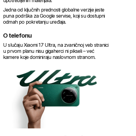
upotrebljenih materijala.
Jedna od ključnih prednosti globalne verzije jeste
puna podrška za Google servise, koji su dostupni
odmah po pokretanju uređaja.
O telefonu
U slučaju Xiaomi 17 Ultra, na zvaničnoj veb stranici
u prvom planu nisu gigaherci ni pikseli – već
kamere koje dominiraju naslovnom stranom.