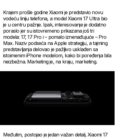
Krajem prošle godine Xiaomi je predstavio novu
vodeću liniju telefona, a model Xiaomi 17 Ultra bio
je u centru pažnje. Ipak, interesovanje je dodatno
poraslo jer su istovremeno prikazana još tri
modela: 17, 17 Pro i – pomalo iznenađujuće – Pro
Max. Naziv podseća na Apple strategiju, a tajming
predstavljanja delovao je pažljivo usklađen sa
istoimenim iPhone modelom, kako bi poređenja bila
neizbežna. Marketing je, na kraju, marketing.
Međutim, postojao je jedan važan detalj. Xiaomi 17