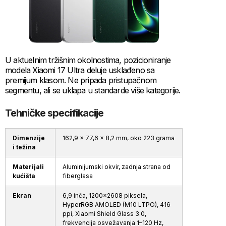
U aktuelnim tržišnim okolnostima, pozicioniranje
modela Xiaomi 17 Ultra deluje usklađeno sa
premijum klasom. Ne pripada pristupačnom
segmentu, ali se uklapa u standarde više kategorije.
Tehničke specifikacije
Dimenzije
162,9 x 77,6 x 8,2 mm, oko 223 grama
i težina
Materijali
Aluminijumski okvir, zadnja strana od
kućišta
fiberglasa
Ekran
6,9 inča, 1200x2608 piksela,
HyperRGB AMOLED (M10 LTPO), 416
ppi, Xiaomi Shield Glass 3.0,
frekvencija osvežavanja 1–120 Hz,