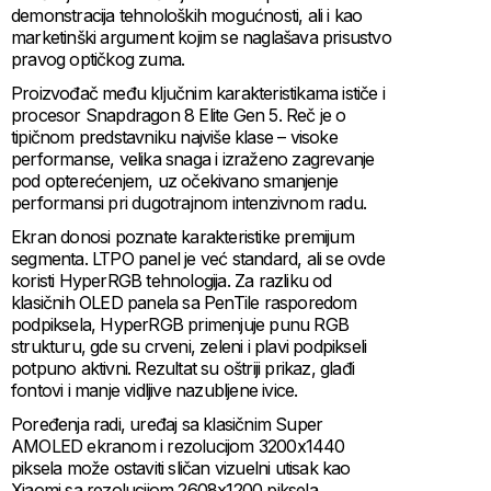
demonstracija tehnoloških mogućnosti, ali i kao
marketinški argument kojim se naglašava prisustvo
pravog optičkog zuma.
Proizvođač među ključnim karakteristikama ističe i
procesor Snapdragon 8 Elite Gen 5. Reč je o
tipičnom predstavniku najviše klase – visoke
performanse, velika snaga i izraženo zagrevanje
pod opterećenjem, uz očekivano smanjenje
performansi pri dugotrajnom intenzivnom radu.
Ekran donosi poznate karakteristike premijum
segmenta. LTPO panel je već standard, ali se ovde
koristi HyperRGB tehnologija. Za razliku od
klasičnih OLED panela sa PenTile rasporedom
podpiksela, HyperRGB primenjuje punu RGB
strukturu, gde su crveni, zeleni i plavi podpikseli
potpuno aktivni. Rezultat su oštriji prikaz, glađi
fontovi i manje vidljive nazubljene ivice.
Poređenja radi, uređaj sa klasičnim Super
AMOLED ekranom i rezolucijom 3200x1440
piksela može ostaviti sličan vizuelni utisak kao
Xiaomi sa rezolucijom 2608x1200 piksela