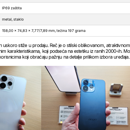
IP69 zaštita
metal, staklo
158,00 x 74,83 x 7,77/7,89 mm, težina 197 grama
uskoro stiže u prodaju. Reč je o stilski oblikovanom, atraktivnom
im karakteristikama, koji podseća na estetiku iz ranih 2000-ih. Mo
orisnicima koji obraćaju pažnju na detalje prilikom izbora uređaja.