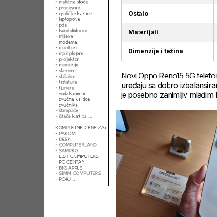
Ostalo
Materijali
Dimenzije i težina
Novi Oppo Reno15 5G telefon 
uređaju sa dobro izbalansiran
je posebno zanimljiv mlađim k