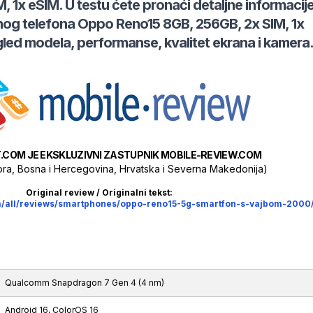
M, 1x eSIM
. U testu ćete pronaći detaljne informacij
nog telefona
Oppo
Reno15 8GB, 256GB, 2x SIM, 1x
led modela, performanse, kvalitet ekrana i kamera
.COM JE EKSKLUZIVNI ZASTUPNIK MOBILE-REVIEW.COM
Gora, Bosna i Hercegovina, Hrvatska i Severna Makedonija)
Original review / Originalni tekst:
om/all/reviews/smartphones/oppo-reno15-5g-smartfon-s-vajbom-2000
Qualcomm Snapdragon 7 Gen 4 (4 nm)
Android 16, ColorOS 16