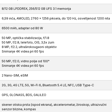
8/12 GB LPDDR5X, 256/512 GB UFS 3.1 memorija
6,59 inča, AMOLED, 2760 x 1256 piksela, do 120 Hz, osvetljenost 1200 nita
6500 mAh, adapter od 80 W
50 MP, optička stabilizacija, f/1.8
50 MP, f/2.8, telefoto, OIS, 3,5x zum
8 MP, f/2.2, ultraširokougaoni objektiv
Snimanje 4K videa pri 60 fps
50 MP, f/2.0, vidno polje od 100°
Snimanje 4K videa pri 60 fps
2 Nano-SIM, eSIM
2G, 3G, 4G LTE, 5G, Wi-Fi 6, Bluetooth 5.4 LE, NFC, USB Type-C
GPS, GLONASS, BDS, GALILEO
skener otiska prsta (ispod ekrana), akcelerometar, žiroskop, ultrazvučni
senzor blizine, kompas