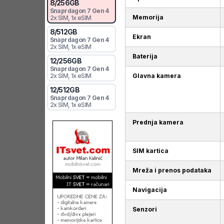
8
/
256
GB
Snaprdagon 7 Gen 4
Memorija
2x SIM
, 1x eSIM
8
/
512
GB
Ekran
Snaprdagon 7 Gen 4
2x SIM
, 1x eSIM
Baterija
12
/
256
GB
Snaprdagon 7 Gen 4
Glavna kamera
2x SIM
, 1x eSIM
12
/
512
GB
Snaprdagon 7 Gen 4
2x SIM
, 1x eSIM
Prednja kamera
SIM kartica
Mreža i prenos podataka
Navigacija
Senzori