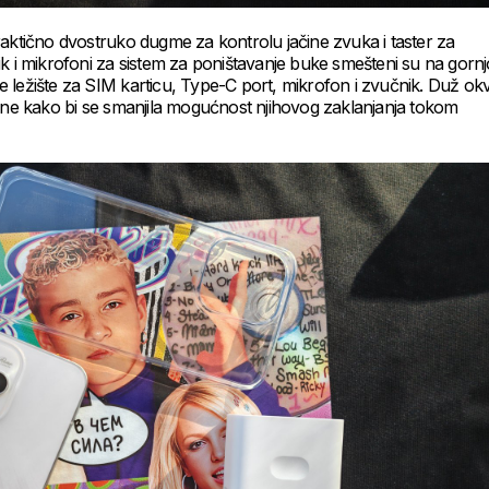
raktično dvostruko dugme za kontrolu jačine zvuka i taster za
k i mikrofoni za sistem za poništavanje buke smešteni su na gornj
 se ležište za SIM karticu, Type-C port, mikrofon i zvučnik. Duž okv
tene kako bi se smanjila mogućnost njihovog zaklanjanja tokom