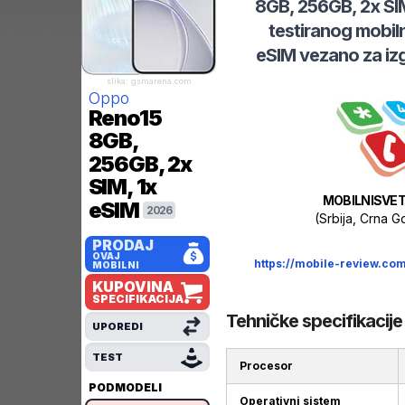
8GB, 256GB, 2x SI
testiranog mobil
eSIM
vezano za izg
slika: gsmarena.com
Oppo
Reno15
8GB,
256GB, 2x
SIM, 1x
MOBILNISVET
eSIM
2026
(Srbija, Crna 
PRODAJ
OVAJ
https://mobile-review.c
MOBILNI
KUPOVINA
SPECIFIKACIJA
Tehničke specifikacije
UPOREDI
TEST
Procesor
PODMODELI
Operativni sistem