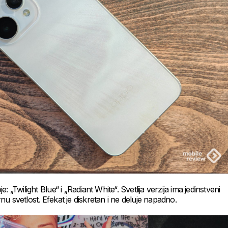
 „Twilight Blue“ i „Radiant White“. Svetlija verzija ima jedinstveni
u svetlost. Efekat je diskretan i ne deluje napadno.