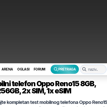
ARENA
OGLASI
FORUM
PRETRAGA
ilni telefon
Oppo
Reno15 8GB,
56GB, 2x SIM, 1x eSIM
jte kompletan test mobilnog telefona
Oppo
Reno1