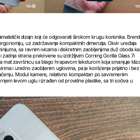
alistički dizajn koji će odgovarati širokom krugu korisnika. Brend
ergonomiju, uz zadržavanje kompaktnih dimenzija. Okvir uređaja
minijuma, sa ravnim ivicama i diskretnim zaobljenjima duž oboda ka
a i zadnja strana prekrivene su izdržljivim Corning Gorilla Glass 7i
a mat završnicu sa blago hrapavom teksturom koja smanjuje kliza
irima i uredno zaobljenim uglovima, pa je korišćenje prijatno i bez
prevlačenju. Modul kamere, relativno kompaktan po savremenim
njem levom uglu i izrađen od providne plastike, sa tri sočiva u