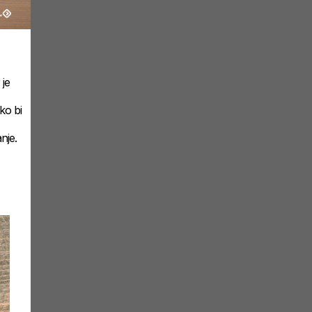
 je
ko bi
nje.