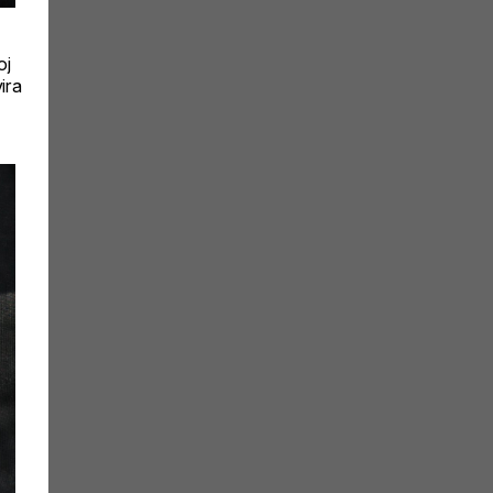
oj
ira