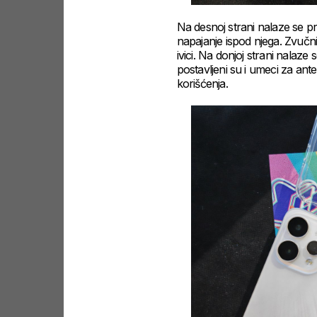
Na desnoj strani nalaze se p
napajanje ispod njega. Zvučni
ivici. Na donjoj strani nalaze
postavljeni su i umeci za an
korišćenja.