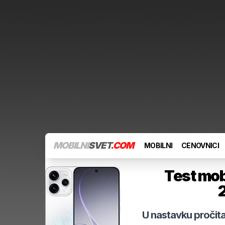
MOBILNI
SVET
.COM
MOBILNI
CENOVNICI
Test mob
2
U nastavku pročita