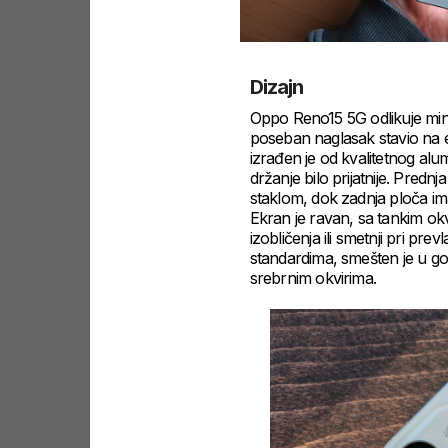
Dizajn
Oppo Reno15 5G odlikuje minim
poseban naglasak stavio na 
izrađen je od kvalitetnog alu
držanje bilo prijatnije. Prednj
staklom, dok zadnja ploča im
Ekran je ravan, sa tankim okv
izobličenja ili smetnji pri 
standardima, smešten je u gor
srebrnim okvirima.