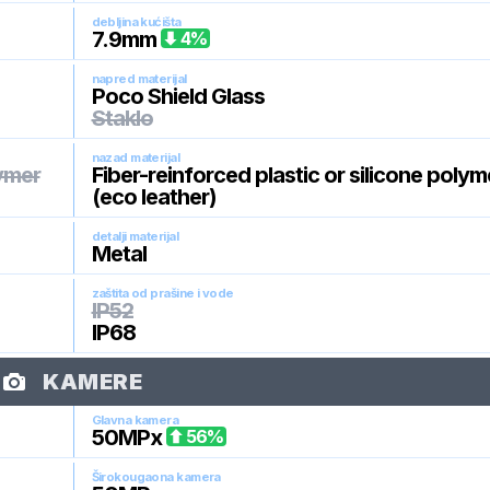
debljina kućišta
7.9
mm
4
%
napred materijal
Poco Shield Glass
Staklo
nazad materijal
lymer
Fiber-reinforced plastic or silicone polym
(eco leather)
detalji materijal
Metal
zaštita od prašine i vode
IP52
IP68
KAMERE
Glavna kamera
50
MPx
56
%
Širokougaona kamera