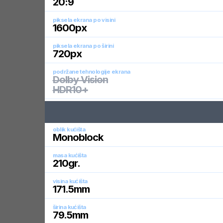
20:9
piksela ekrana po visini
1600
px
piksela ekrana po širini
720
px
podržane tehnologije ekrana
Dolby Vision
HDR10+
oblik kućišta
Monoblock
masa kućišta
210
gr.
visina kućišta
171.5
mm
širina kućišta
79.5
mm