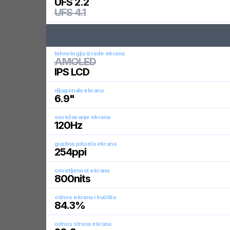
UFS 2.2
UFS 4.1
tehnologija izrade ekrana
AMOLED
IPS LCD
dijagonala ekrana
6.9
"
osvežavanje ekrana
120
Hz
gustina piksela ekrana
254
ppi
osvetljenost ekrana
800
nits
odnos ekrana i kućišta
84.3
%
odnos strana ekrana