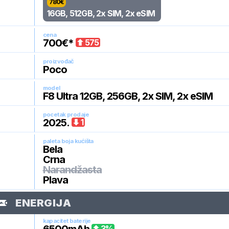
780
€
16GB, 512GB, 2x SIM, 2x eSIM
cena
700
€*
575
proizvođač
Poco
model
F8 Ultra 12GB, 256GB, 2x SIM, 2x eSIM
pocetak prodaje
2025
.
1
paleta boja kućišta
Bela
Crna
Narandžasta
Plava
ENERGIJA
kapacitet baterije
3
%