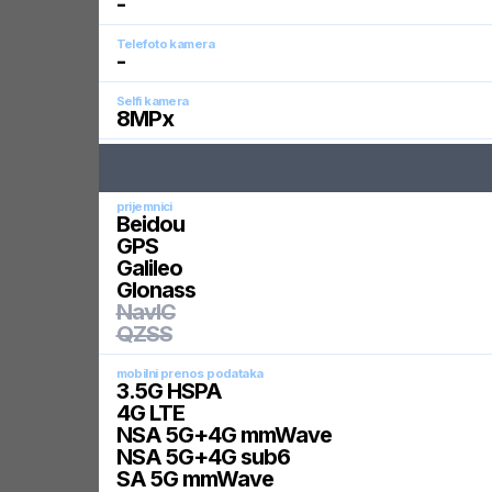
-
Telefoto kamera
-
Selfi kamera
8
MPx
prijemnici
Beidou
GPS
Galileo
Glonass
NavIC
QZSS
mobilni prenos podataka
3.5G HSPA
4G LTE
NSA 5G+4G mmWave
NSA 5G+4G sub6
SA 5G mmWave