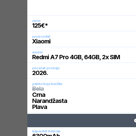
cena
125
€*
proizvođač
Xiaomi
model
Redmi A7 Pro 4GB, 64GB, 2x SIM
pocetak prodaje
2026
.
paleta boja kućišta
Bela
Crna
Narandžasta
Plava
kapacitet baterije