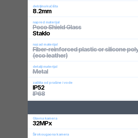
debljina kućišta
8.2
mm
napred materijal
Poco Shield Glass
Staklo
nazad materijal
Fiber-reinforced plastic or silicone po
(eco leather)
detalji materijal
Metal
zaštita od prašine i vode
IP52
IP68
Glavna kamera
32
MPx
Širokougaona kamera