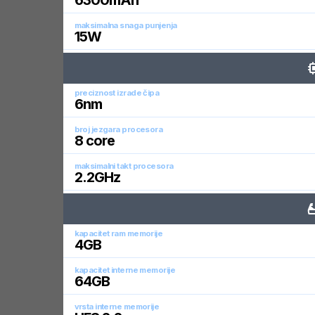
6300
mAh
maksimalna snaga punjenja
15
W
preciznost izrade čipa
6
nm
broj jezgara procesora
8
core
maksimalni takt procesora
2.2
GHz
kapacitet ram memorije
4
GB
kapacitet interne memorije
64
GB
vrsta interne memorije