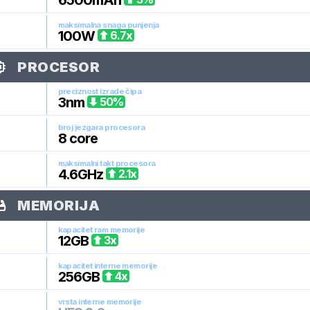
6500
mAh
maksimalna snaga punjenja
100
W
6.7
x
PROCESOR
preciznost izrade čipa
3
nm
50
%
broj jezgara procesora
8
core
maksimalni takt procesora
4.6
GHz
2.1
x
MEMORIJA
kapacitet ram memorije
12
GB
3
x
kapacitet interne memorije
256
GB
4
x
vrsta interne memorije