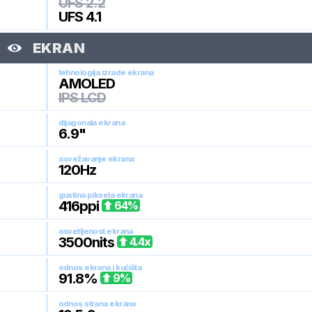
UFS 2.2
UFS 4.1
EKRAN
tehnologija izrade ekrana
AMOLED
IPS LCD
dijagonala ekrana
6.9
"
osvežavanje ekrana
120
Hz
gustina piksela ekrana
416
ppi
64
%
osvetljenost ekrana
3500
nits
4.4
x
odnos ekrana i kućišta
91.8
%
9
%
odnos strana ekrana