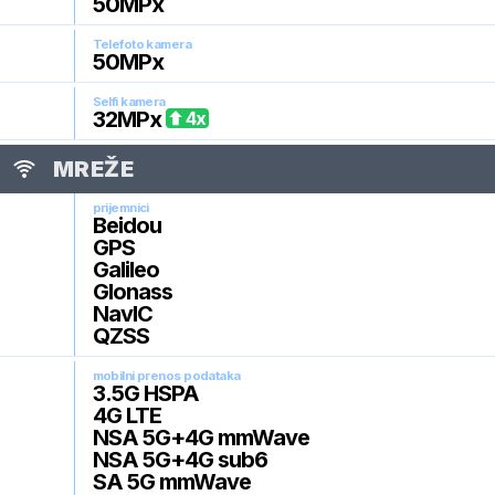
50
MPx
Telefoto kamera
50
MPx
Selfi kamera
32
MPx
4
x
MREŽE
prijemnici
Beidou
GPS
Galileo
Glonass
NavIC
QZSS
mobilni prenos podataka
3.5G HSPA
4G LTE
NSA 5G+4G mmWave
NSA 5G+4G sub6
SA 5G mmWave