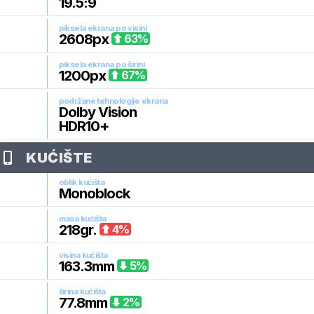
19.5:9
piksela ekrana po visini
2608
px
63
%
piksela ekrana po širini
1200
px
67
%
podržane tehnologije ekrana
Dolby Vision
HDR10+
KUĆIŠTE
oblik kućišta
Monoblock
masa kućišta
218
gr.
4
%
visina kućišta
163.3
mm
5
%
širina kućišta
77.8
mm
2
%