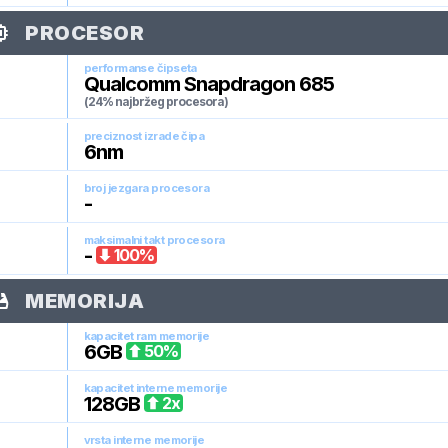
PROCESOR
performanse čipseta
Qualcomm Snapdragon 685
(24% najbržeg procesora)
preciznost izrade čipa
6
nm
broj jezgara procesora
-
maksimalni takt procesora
-
100
%
MEMORIJA
kapacitet ram memorije
6
GB
50
%
kapacitet interne memorije
128
GB
2
x
vrsta interne memorije