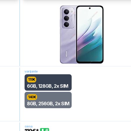
varijante
119
€
6GB, 128GB, 2x SIM
140
€
8GB, 256GB, 2x SIM
cena
6