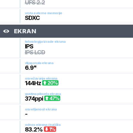
UFS 2.2
vrsta externe memorije
SDXC
EKRAN
tehnologija izrade ekrana
IPS
IPS LCD
dijagonala ekrana
6.9
"
osvežavanje ekrana
144
Hz
20
%
gustina piksela ekrana
374
ppi
47
%
osvetljenost ekrana
-
odnos ekrana i kućišta
83.2
%
1
%