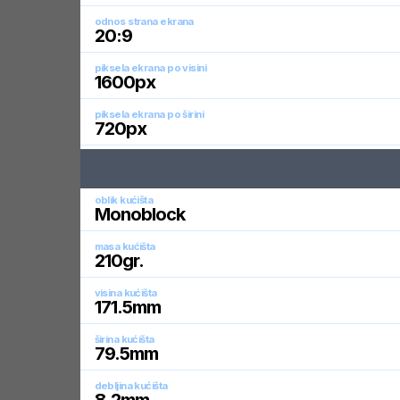
odnos strana ekrana
20:9
piksela ekrana po visini
1600
px
piksela ekrana po širini
720
px
oblik kućišta
Monoblock
masa kućišta
210
gr.
visina kućišta
171.5
mm
širina kućišta
79.5
mm
debljina kućišta