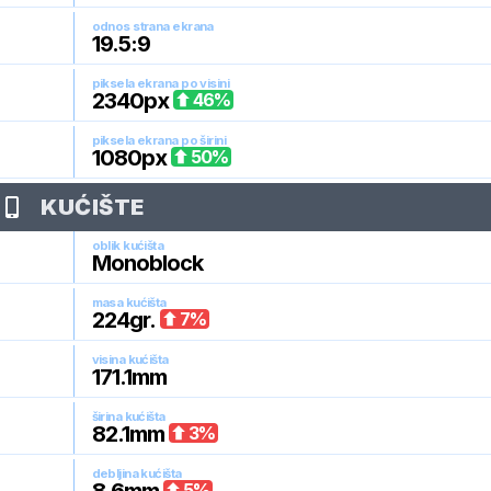
odnos strana ekrana
19.5:9
piksela ekrana po visini
2340
px
46
%
piksela ekrana po širini
1080
px
50
%
KUĆIŠTE
oblik kućišta
Monoblock
masa kućišta
224
gr.
7
%
visina kućišta
171.1
mm
širina kućišta
82.1
mm
3
%
debljina kućišta
5
%