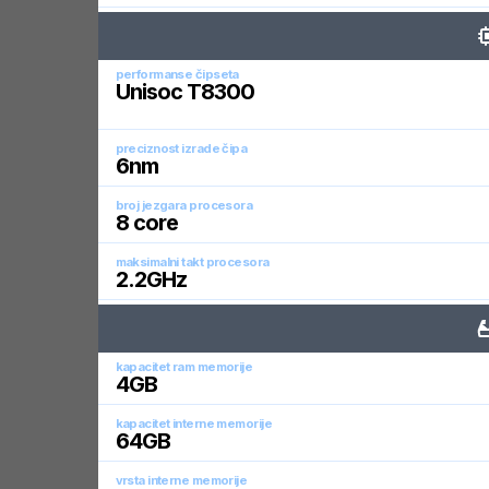
performanse čipseta
Unisoc T8300
preciznost izrade čipa
6
nm
broj jezgara procesora
8
core
maksimalni takt procesora
2.2
GHz
kapacitet ram memorije
4
GB
kapacitet interne memorije
64
GB
vrsta interne memorije