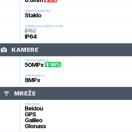
8.6
mm
napred materijal
Staklo
zaštita od prašine i vode
IP52
IP64
KAMERE
Glavna kamera
50
MPx
56
%
Selfi kamera
8
MPx
MREŽE
prijemnici
Beidou
GPS
Galileo
Glonass