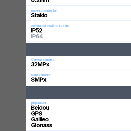
8.2
mm
napred materijal
Staklo
zaštita od prašine i vode
IP52
IP64
Glavna kamera
32
MPx
Selfi kamera
8
MPx
prijemnici
Beidou
GPS
Galileo
Glonass