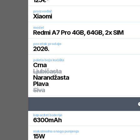
125
€*
proizvođač
Xiaomi
model
Redmi A7 Pro 4GB, 64GB, 2x SIM
pocetak prodaje
2026
.
paleta boja kućišta
Crna
Ljubičasta
Narandžasta
Plava
Siva
kapacitet baterije
6300
mAh
maksimalna snaga punjenja
15
W