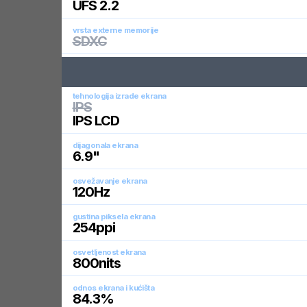
UFS 2.2
vrsta externe memorije
SDXC
tehnologija izrade ekrana
IPS
IPS LCD
dijagonala ekrana
6.9
"
osvežavanje ekrana
120
Hz
gustina piksela ekrana
254
ppi
osvetljenost ekrana
800
nits
odnos ekrana i kućišta
84.3
%