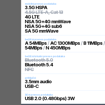
mobilni prenos podataka
3.5G HSPA
4.5G LTE-A, Cat 13
4G LTE
NSA 5G+4G mmWave
NSA 5G+4G sub6
SA 5G mmWave
bežični prenos podataka
A 54MBps
/
AC 1300MBps
/
B 11MBps
54MBps
/
N 450MBps
bežični lokalni prenos podataka
Bluetooth 5.0
Bluetooth 5.4
NFC
priključci
3.5mm audio
USB-C
žični prenos podataka
USB 2.0 (0.48Gbps) 3W