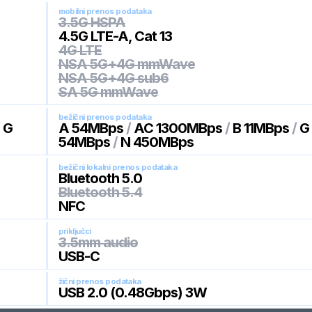
mobilni prenos podataka
3.5G HSPA
4.5G LTE-A, Cat 13
4G LTE
NSA 5G+4G mmWave
NSA 5G+4G sub6
SA 5G mmWave
bežični prenos podataka
/
G
A 54MBps
/
AC 1300MBps
/
B 11MBps
/
G
54MBps
/
N 450MBps
bežični lokalni prenos podataka
Bluetooth 5.0
Bluetooth 5.4
NFC
priključci
3.5mm audio
USB-C
žični prenos podataka
USB 2.0 (0.48Gbps) 3W