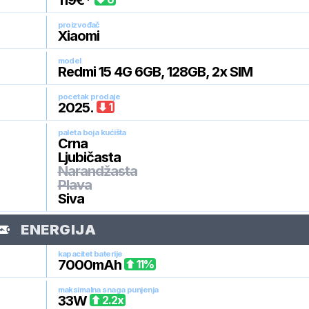
119
€*
proizvođač
Xiaomi
model
Redmi 15 4G 6GB, 128GB, 2x SIM
pocetak prodaje
2025
.
1
paleta boja kućišta
Crna
Ljubičasta
Narandžasta
Plava
Siva
ENERGIJA
kapacitet baterije
7000
mAh
11
%
maksimalna snaga punjenja
33
W
2.2
x