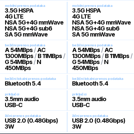
mobilni prenos podataka
mobilni prenos podataka
3.5G HSPA
3.5G HSPA
4G LTE
4G LTE
NSA 5G+4G mmWave
NSA 5G+4G mmWave
NSA 5G+4G sub6
NSA 5G+4G sub6
SA 5G mmWave
SA 5G mmWave
bežični prenos podataka
bežični prenos podataka
A 54MBps
/
AC
A 54MBps
/
AC
1300MBps
/
B 11MBps
/
1300MBps
/
B 11MBps
/
G 54MBps
/
N
G 54MBps
/
N
450MBps
450MBps
bežični lokalni prenos podataka
bežični lokalni prenos podataka
Bluetooth 5.4
Bluetooth 5.4
priključci
priključci
3.5mm audio
3.5mm audio
USB-C
USB-C
žični prenos podataka
žični prenos podataka
USB 2.0 (0.48Gbps)
USB 2.0 (0.48Gbps)
3W
3W