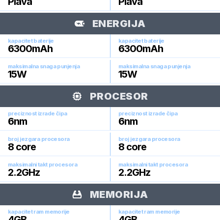
Plava
Plava
ENERGIJA
kapacitet baterije
kapacitet baterije
6300
mAh
6300
mAh
maksimalna snaga punjenja
maksimalna snaga punjenja
15
W
15
W
PROCESOR
preciznost izrade čipa
preciznost izrade čipa
6
nm
6
nm
broj jezgara procesora
broj jezgara procesora
8
core
8
core
maksimalni takt procesora
maksimalni takt procesora
2.2
GHz
2.2
GHz
MEMORIJA
kapacitet ram memorije
kapacitet ram memorije
4
GB
4
GB