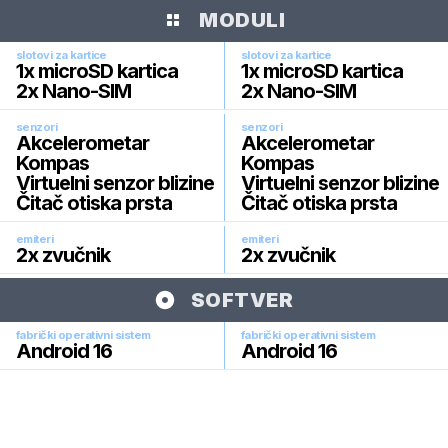
MODULI
slotovi za kartice
slotovi za kartice
1x microSD kartica
1x microSD kartica
2x Nano-SIM
2x Nano-SIM
senzori
senzori
Akcelerometar
Akcelerometar
Kompas
Kompas
Virtuelni senzor blizine
Virtuelni senzor blizine
Čitač otiska prsta
Čitač otiska prsta
emiteri
emiteri
2x zvučnik
2x zvučnik
SOFTVER
fabrički operativni sistem
fabrički operativni sistem
Android 16
Android 16