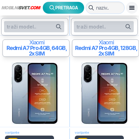
MOBILNI
SVET
.COM
PRETRAGA
Xiaomi
Xiaomi
Redmi A7 Pro
4GB, 64GB,
Redmi A7 Pro
4GB, 128GB,
2x SIM
2x SIM
varijante
varijante