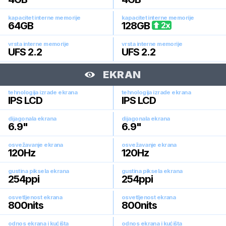
kapacitet interne memorije
kapacitet interne memorije
64
GB
128
GB
2
x
vrsta interne memorije
vrsta interne memorije
UFS 2.2
UFS 2.2
EKRAN
tehnologija izrade ekrana
tehnologija izrade ekrana
IPS LCD
IPS LCD
dijagonala ekrana
dijagonala ekrana
6.9
"
6.9
"
osvežavanje ekrana
osvežavanje ekrana
120
Hz
120
Hz
gustina piksela ekrana
gustina piksela ekrana
254
ppi
254
ppi
osvetljenost ekrana
osvetljenost ekrana
800
nits
800
nits
odnos ekrana i kućišta
odnos ekrana i kućišta