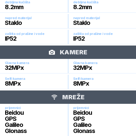
debljina kućišta
debljina kućišta
8.2
mm
8.2
mm
napred materijal
napred materijal
Staklo
Staklo
zaštita od prašine i vode
zaštita od prašine i vode
IP52
IP52
KAMERE
Glavna kamera
Glavna kamera
32
MPx
32
MPx
Selfi kamera
Selfi kamera
8
MPx
8
MPx
MREŽE
prijemnici
prijemnici
Beidou
Beidou
GPS
GPS
Galileo
Galileo
Glonass
Glonass