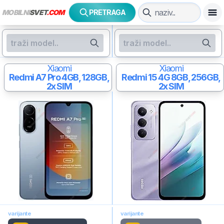
MOBILNI
SVET
.COM
PRETRAGA
Xiaomi
Xiaomi
Redmi A7 Pro
4GB, 128GB,
Redmi 15 4G
8GB, 256GB,
2x SIM
2x SIM
varijante
varijante