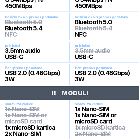
450MBps
450MBps
bežični lokalni prenos podataka
bežični lokalni prenos podataka
Bluetooth 5.0
Bluetooth 5.0
Bluetooth 5.4
Bluetooth 5.4
NFC
NFC
priključci
priključci
3.5mm audio
3.5mm audio
USB-C
USB-C
žični prenos podataka
žični prenos podataka
USB 2.0 (0.48Gbps)
USB 2.0 (0.48Gbps)
3W
3W
MODULI
slotovi za kartice
slotovi za kartice
1x Nano-SIM
1x Nano-SIM
1x Nano-SIM or
1x Nano-SIM or
microSD card
microSD card
1x microSD kartica
1x microSD kartica
2x Nano-SIM
2x Nano-SIM