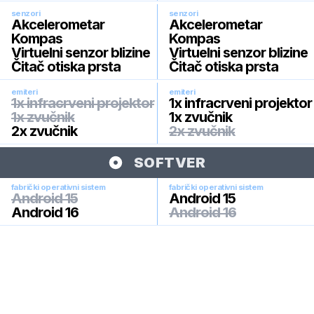
senzori
senzori
Akcelerometar
Akcelerometar
Kompas
Kompas
Virtuelni senzor blizine
Virtuelni senzor blizine
Čitač otiska prsta
Čitač otiska prsta
emiteri
emiteri
1x infracrveni projektor
1x infracrveni projektor
1x zvučnik
1x zvučnik
2x zvučnik
2x zvučnik
SOFTVER
fabrički operativni sistem
fabrički operativni sistem
Android 15
Android 15
Android 16
Android 16