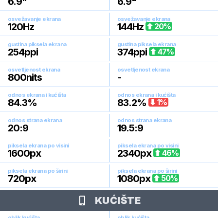
6.9
"
6.9
"
osvežavanje ekrana
osvežavanje ekrana
120
Hz
144
Hz
20
%
gustina piksela ekrana
gustina piksela ekrana
254
ppi
374
ppi
47
%
osvetljenost ekrana
osvetljenost ekrana
800
nits
-
odnos ekrana i kućišta
odnos ekrana i kućišta
84.3
%
83.2
%
1
%
odnos strana ekrana
odnos strana ekrana
20:9
19.5:9
piksela ekrana po visini
piksela ekrana po visini
1600
px
2340
px
46
%
piksela ekrana po širini
piksela ekrana po širini
720
px
1080
px
50
%
KUĆIŠTE
oblik kućišta
oblik kućišta