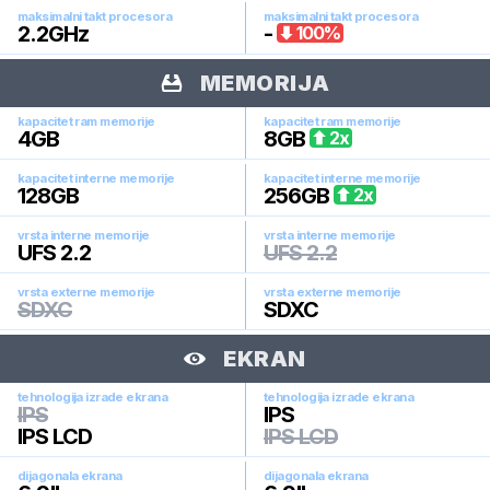
maksimalni takt procesora
maksimalni takt procesora
2.2
GHz
-
100
%
MEMORIJA
kapacitet ram memorije
kapacitet ram memorije
4
GB
8
GB
2
x
kapacitet interne memorije
kapacitet interne memorije
128
GB
256
GB
2
x
vrsta interne memorije
vrsta interne memorije
UFS 2.2
UFS 2.2
vrsta externe memorije
vrsta externe memorije
SDXC
SDXC
EKRAN
tehnologija izrade ekrana
tehnologija izrade ekrana
IPS
IPS
IPS LCD
IPS LCD
dijagonala ekrana
dijagonala ekrana