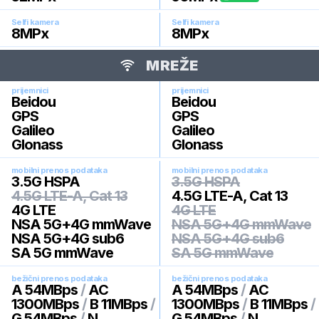
Selfi kamera
Selfi kamera
8
MPx
8
MPx
MREŽE
prijemnici
prijemnici
Beidou
Beidou
GPS
GPS
Galileo
Galileo
Glonass
Glonass
mobilni prenos podataka
mobilni prenos podataka
3.5G HSPA
3.5G HSPA
4.5G LTE-A, Cat 13
4.5G LTE-A, Cat 13
4G LTE
4G LTE
NSA 5G+4G mmWave
NSA 5G+4G mmWave
NSA 5G+4G sub6
NSA 5G+4G sub6
SA 5G mmWave
SA 5G mmWave
bežični prenos podataka
bežični prenos podataka
A 54MBps
/
AC
A 54MBps
/
AC
1300MBps
/
B 11MBps
/
1300MBps
/
B 11MBps
/
G 54MBps
/
N
G 54MBps
/
N