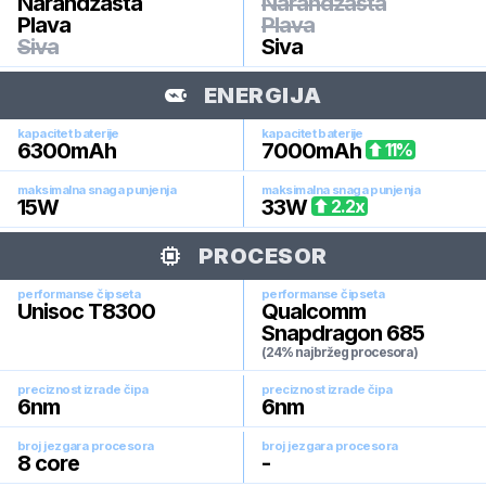
Narandžasta
Narandžasta
Plava
Plava
Siva
Siva
ENERGIJA
kapacitet baterije
kapacitet baterije
6300
mAh
7000
mAh
11
%
maksimalna snaga punjenja
maksimalna snaga punjenja
15
W
33
W
2.2
x
PROCESOR
performanse čipseta
performanse čipseta
Unisoc T8300
Qualcomm
Snapdragon 685
(24% najbržeg procesora)
preciznost izrade čipa
preciznost izrade čipa
6
nm
6
nm
broj jezgara procesora
broj jezgara procesora
8
core
-