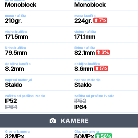
Monoblock
Monoblock
masa kućišta
masa kućišta
210
gr.
224
gr.
7
%
visina kućišta
visina kućišta
171.5
mm
171.1
mm
širina kućišta
širina kućišta
79.5
mm
82.1
mm
3
%
debljina kućišta
debljina kućišta
8.2
mm
8.6
mm
5
%
napred materijal
napred materijal
Staklo
Staklo
zaštita od prašine i vode
zaštita od prašine i vode
IP52
IP52
IP64
IP64
KAMERE
Glavna kamera
Glavna kamera
32
MPx
50
MPx
56
%