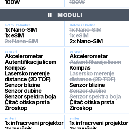
100W
100W
MODULI
slotovi za kartice
slotovi za kartice
1x Nano-SIM
1x Nano-SIM
1x eSIM
1x eSIM
2x Nano-SIM
2x Nano-SIM
senzori
senzori
Akcelerometar
Akcelerometar
Autentifikacija licem
Autentifikacija licem
Kompas
Kompas
Lasersko merenje
Lasersko merenje
distance (2D TOF)
distance (2D TOF)
Senzor blizine
Senzor blizine
Senzor dubine
Senzor dubine
Senzor spektra boja
Senzor spektra boja
Čitač otiska prsta
Čitač otiska prsta
Žiroskop
Žiroskop
emiteri
emiteri
1x infracrveni projektor
1x infracrveni projektor
2x zvučnik
2x zvučnik