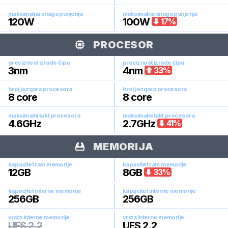
maksimalna snaga punjenja
maksimalna snaga punjenja
120
W
100
W
17
%
PROCESOR
preciznost izrade čipa
preciznost izrade čipa
3
nm
4
nm
33
%
broj jezgara procesora
broj jezgara procesora
8
core
8
core
maksimalni takt procesora
maksimalni takt procesora
4.6
GHz
2.7
GHz
41
%
MEMORIJA
kapacitet ram memorije
kapacitet ram memorije
12
GB
8
GB
33
%
kapacitet interne memorije
kapacitet interne memorije
256
GB
256
GB
vrsta interne memorije
vrsta interne memorije
UFS 2.2
UFS 2.2