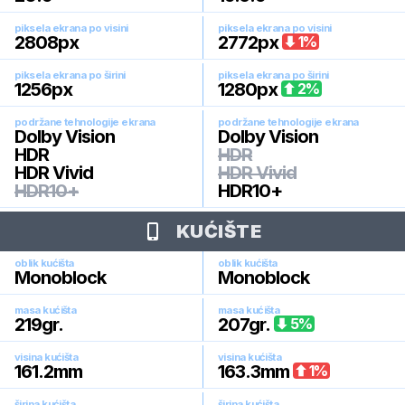
piksela ekrana po visini
piksela ekrana po visini
2808
px
2772
px
1
%
piksela ekrana po širini
piksela ekrana po širini
1256
px
1280
px
2
%
podržane tehnologije ekrana
podržane tehnologije ekrana
Dolby Vision
Dolby Vision
HDR
HDR
HDR Vivid
HDR Vivid
HDR10+
HDR10+
KUĆIŠTE
oblik kućišta
oblik kućišta
Monoblock
Monoblock
masa kućišta
masa kućišta
219
gr.
207
gr.
5
%
visina kućišta
visina kućišta
161.2
mm
163.3
mm
1
%
širina kućišta
širina kućišta