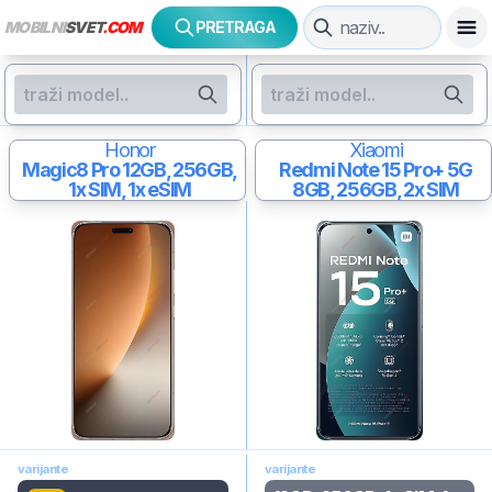
MOBILNI
SVET
.COM
PRETRAGA
Honor
Xiaomi
Magic8 Pro
12GB, 256GB,
Redmi Note 15 Pro+ 5G
1x SIM, 1x eSIM
8GB, 256GB, 2x SIM
varijante
varijante