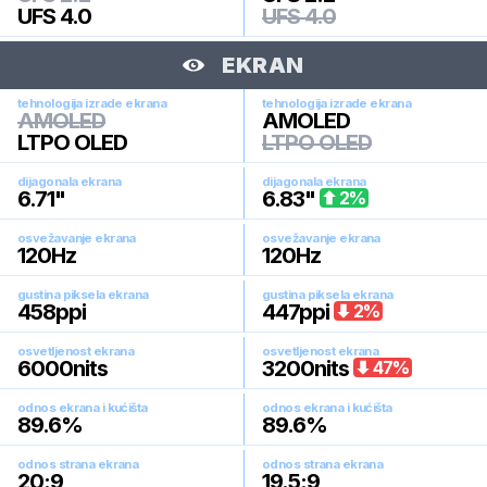
UFS 4.0
UFS 4.0
EKRAN
tehnologija izrade ekrana
tehnologija izrade ekrana
AMOLED
AMOLED
LTPO OLED
LTPO OLED
dijagonala ekrana
dijagonala ekrana
6.71
"
6.83
"
2
%
osvežavanje ekrana
osvežavanje ekrana
120
Hz
120
Hz
gustina piksela ekrana
gustina piksela ekrana
458
ppi
447
ppi
2
%
osvetljenost ekrana
osvetljenost ekrana
6000
nits
3200
nits
47
%
odnos ekrana i kućišta
odnos ekrana i kućišta
89.6
%
89.6
%
odnos strana ekrana
odnos strana ekrana
20:9
19.5:9