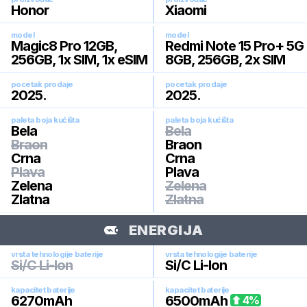
Honor
Xiaomi
model
model
Magic8 Pro 12GB,
Redmi Note 15 Pro+ 5G
256GB, 1x SIM, 1x eSIM
8GB, 256GB, 2x SIM
pocetak prodaje
pocetak prodaje
2025
.
2025
.
paleta boja kućišta
paleta boja kućišta
Bela
Bela
Braon
Braon
Crna
Crna
Plava
Plava
Zelena
Zelena
Zlatna
Zlatna
ENERGIJA
vrsta tehnologije baterije
vrsta tehnologije baterije
Si/C Li-Ion
Si/C Li-Ion
kapacitet baterije
kapacitet baterije
6270
mAh
6500
mAh
4
%