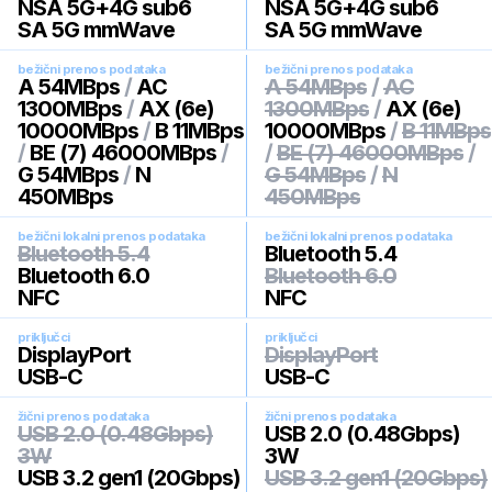
NSA 5G+4G sub6
NSA 5G+4G sub6
SA 5G mmWave
SA 5G mmWave
bežični prenos podataka
bežični prenos podataka
A 54MBps
/
AC
A 54MBps
/
AC
1300MBps
/
AX (6e)
1300MBps
/
AX (6e)
10000MBps
/
B 11MBps
10000MBps
/
B 11MBps
/
BE (7) 46000MBps
/
/
BE (7) 46000MBps
/
G 54MBps
/
N
G 54MBps
/
N
450MBps
450MBps
bežični lokalni prenos podataka
bežični lokalni prenos podataka
Bluetooth 5.4
Bluetooth 5.4
Bluetooth 6.0
Bluetooth 6.0
NFC
NFC
priključci
priključci
DisplayPort
DisplayPort
USB-C
USB-C
žični prenos podataka
žični prenos podataka
USB 2.0 (0.48Gbps)
USB 2.0 (0.48Gbps)
3W
3W
USB 3.2 gen1 (20Gbps)
USB 3.2 gen1 (20Gbps)