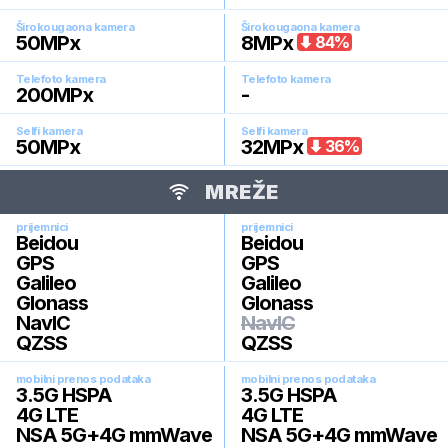
Širokougaona kamera
Širokougaona kamera
50
MPx
8
MPx
84
%
Telefoto kamera
Telefoto kamera
200
MPx
-
Selfi kamera
Selfi kamera
50
MPx
32
MPx
36
%
MREŽE
prijemnici
prijemnici
Beidou
Beidou
GPS
GPS
Galileo
Galileo
Glonass
Glonass
NavIC
NavIC
QZSS
QZSS
mobilni prenos podataka
mobilni prenos podataka
3.5G HSPA
3.5G HSPA
4G LTE
4G LTE
NSA 5G+4G mmWave
NSA 5G+4G mmWave