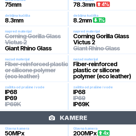
75
mm
78.3
mm
4
%
debljina kućišta
debljina kućišta
8.3
mm
8.2
mm
1
%
napred materijal
napred materijal
Corning Gorilla Glass
Corning Gorilla Glass
Victus 2
Victus 2
Giant Rhino Glass
Giant Rhino Glass
nazad materijal
nazad materijal
Fiber-reinforced plastic
Fiber-reinforced
or silicone polymer
plastic or silicone
(eco leather)
polymer (eco leather)
zaštita od prašine i vode
zaštita od prašine i vode
IP68
IP68
IP69
IP69
IP69K
IP69K
KAMERE
Glavna kamera
Glavna kamera
50
MPx
200
MPx
4
x