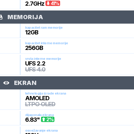
2.7
GHz
41
%
MEMORIJA
kapacitet ram memorije
12
GB
kapacitet interne memorije
256
GB
vrsta interne memorije
UFS 2.2
UFS 4.0
EKRAN
tehnologija izrade ekrana
AMOLED
LTPO OLED
dijagonala ekrana
6.83
"
2
%
osvežavanje ekrana