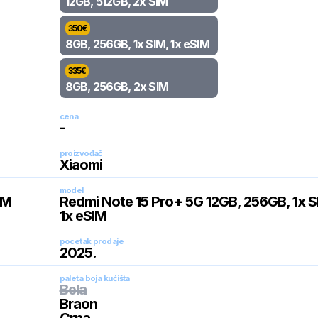
12GB, 512GB, 2x SIM
350
€
8GB, 256GB, 1x SIM, 1x eSIM
335
€
8GB, 256GB, 2x SIM
cena
-
proizvođač
Xiaomi
model
IM
Redmi Note 15 Pro+ 5G 12GB, 256GB, 1x S
1x eSIM
pocetak prodaje
2025
.
paleta boja kućišta
Bela
Braon