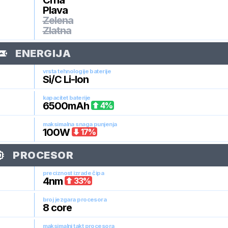
Crna
Plava
Zelena
Zlatna
ENERGIJA
vrsta tehnologije baterije
Si/C Li-Ion
kapacitet baterije
6500
mAh
4
%
maksimalna snaga punjenja
100
W
17
%
PROCESOR
preciznost izrade čipa
4
nm
33
%
broj jezgara procesora
8
core
maksimalni takt procesora