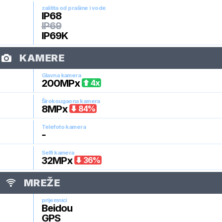
zaštita od prašine i vode
IP68
IP69
IP69K
KAMERE
Glavna kamera
200
MPx
4
x
Širokougaona kamera
8
MPx
84
%
Telefoto kamera
-
Selfi kamera
32
MPx
36
%
MREŽE
prijemnici
Beidou
GPS