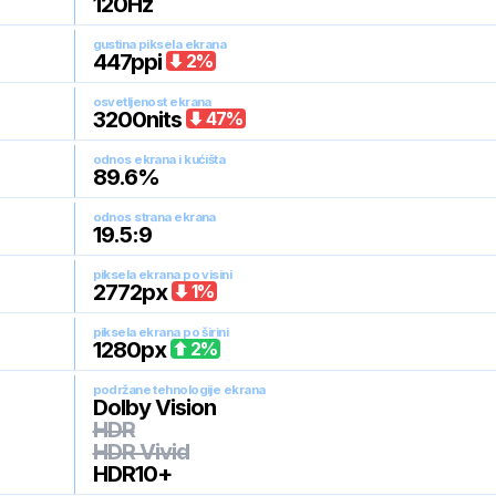
120
Hz
gustina piksela ekrana
447
ppi
2
%
osvetljenost ekrana
3200
nits
47
%
odnos ekrana i kućišta
89.6
%
odnos strana ekrana
19.5:9
piksela ekrana po visini
2772
px
1
%
piksela ekrana po širini
1280
px
2
%
podržane tehnologije ekrana
Dolby Vision
HDR
HDR Vivid
HDR10+