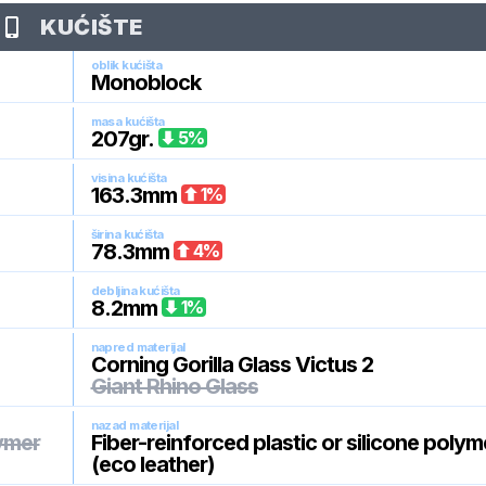
KUĆIŠTE
oblik kućišta
Monoblock
masa kućišta
207
gr.
5
%
visina kućišta
163.3
mm
1
%
širina kućišta
78.3
mm
4
%
debljina kućišta
8.2
mm
1
%
napred materijal
Corning Gorilla Glass Victus 2
Giant Rhino Glass
nazad materijal
lymer
Fiber-reinforced plastic or silicone polym
(eco leather)