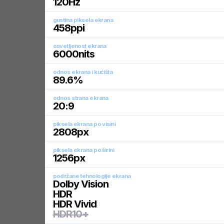
120
Hz
gustina piksela ekrana
458
ppi
osvetljenost ekrana
6000
nits
odnos ekrana i kućišta
89.6
%
odnos strana ekrana
20:9
piksela ekrana po visini
2808
px
piksela ekrana po širini
1256
px
podržane tehnologije ekrana
Dolby Vision
HDR
HDR Vivid
HDR10+