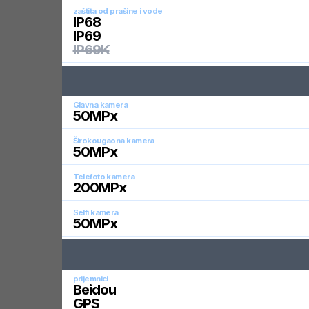
zaštita od prašine i vode
IP68
IP69
IP69K
Glavna kamera
50
MPx
Širokougaona kamera
50
MPx
Telefoto kamera
200
MPx
Selfi kamera
50
MPx
prijemnici
Beidou
GPS