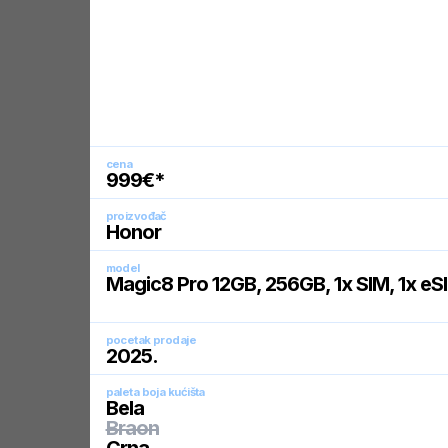
cena
999
€*
proizvođač
Honor
model
Magic8 Pro 12GB, 256GB, 1x SIM, 1x eS
pocetak prodaje
2025
.
paleta boja kućišta
Bela
Braon