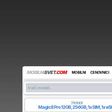
MOBILNI
SVET
.COM
MOBILNI
CENOVNICI
Honor
Magic8 Pro
12GB, 256GB, 1x SIM, 1x eS