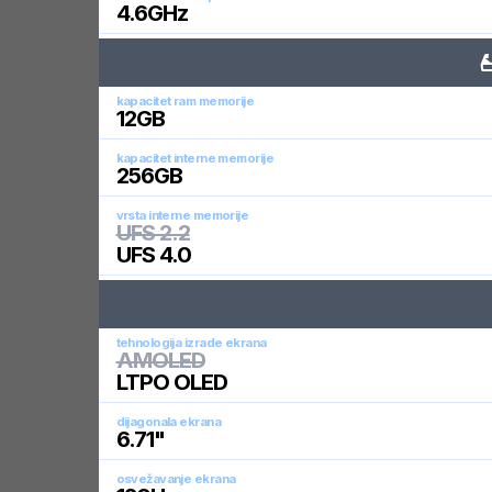
4.6
GHz
kapacitet ram memorije
12
GB
kapacitet interne memorije
256
GB
vrsta interne memorije
UFS 2.2
UFS 4.0
tehnologija izrade ekrana
AMOLED
LTPO OLED
dijagonala ekrana
6.71
"
osvežavanje ekrana