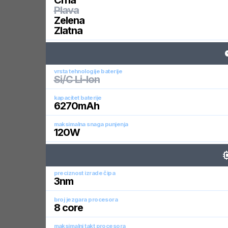
Crna
Plava
Zelena
Zlatna
vrsta tehnologije baterije
Si/C Li-Ion
kapacitet baterije
6270
mAh
maksimalna snaga punjenja
120
W
preciznost izrade čipa
3
nm
broj jezgara procesora
8
core
maksimalni takt procesora