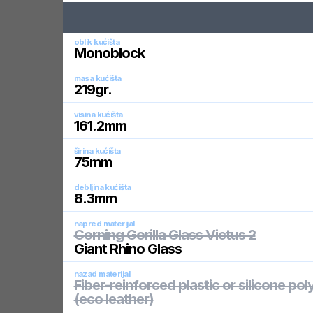
oblik kućišta
Monoblock
masa kućišta
219
gr.
visina kućišta
161.2
mm
širina kućišta
75
mm
debljina kućišta
8.3
mm
napred materijal
Corning Gorilla Glass Victus 2
Giant Rhino Glass
nazad materijal
Fiber-reinforced plastic or silicone po
(eco leather)