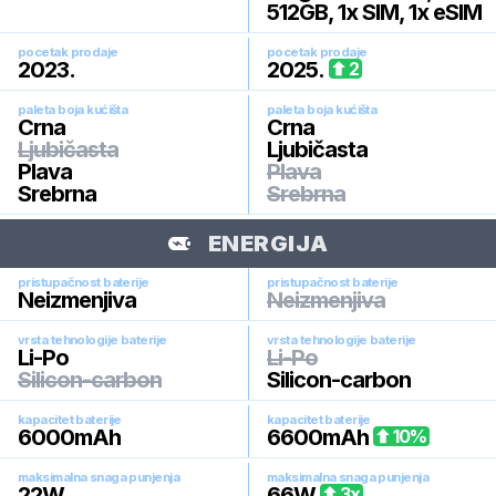
512GB, 1x SIM, 1x eSIM
pocetak prodaje
pocetak prodaje
2023
.
2025
.
2
paleta boja kućišta
paleta boja kućišta
Crna
Crna
Ljubičasta
Ljubičasta
Plava
Plava
Srebrna
Srebrna
ENERGIJA
pristupačnost baterije
pristupačnost baterije
Neizmenjiva
Neizmenjiva
vrsta tehnologije baterije
vrsta tehnologije baterije
Li-Po
Li-Po
Silicon-carbon
Silicon-carbon
kapacitet baterije
kapacitet baterije
6000
mAh
6600
mAh
10
%
maksimalna snaga punjenja
maksimalna snaga punjenja
22
W
66
W
3
x