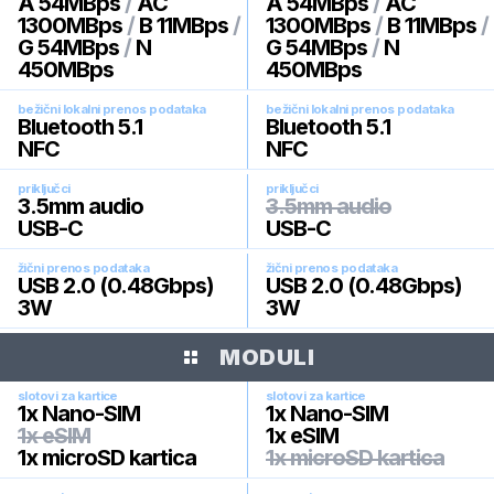
A 54MBps
/
AC
A 54MBps
/
AC
1300MBps
/
B 11MBps
/
1300MBps
/
B 11MBps
/
G 54MBps
/
N
G 54MBps
/
N
450MBps
450MBps
bežični lokalni prenos podataka
bežični lokalni prenos podataka
Bluetooth 5.1
Bluetooth 5.1
NFC
NFC
priključci
priključci
3.5mm audio
3.5mm audio
USB-C
USB-C
žični prenos podataka
žični prenos podataka
USB 2.0 (0.48Gbps)
USB 2.0 (0.48Gbps)
3W
3W
MODULI
slotovi za kartice
slotovi za kartice
1x Nano-SIM
1x Nano-SIM
1x eSIM
1x eSIM
1x microSD kartica
1x microSD kartica