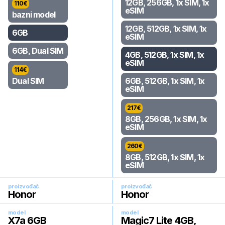
12GB, 256GB, 1x SIM, 1x
110
€
eSIM
bazni model
12GB, 512GB, 1x SIM, 1x
6GB
eSIM
6GB, Dual SIM
4GB, 512GB, 1x SIM, 1x
eSIM
114
€
Dual SIM
6GB, 512GB, 1x SIM, 1x
eSIM
217
€
8GB, 256GB, 1x SIM, 1x
eSIM
260
€
8GB, 512GB, 1x SIM, 1x
eSIM
proizvođač
proizvođač
Honor
Honor
model
model
X7a 6GB
Magic7 Lite 4GB,