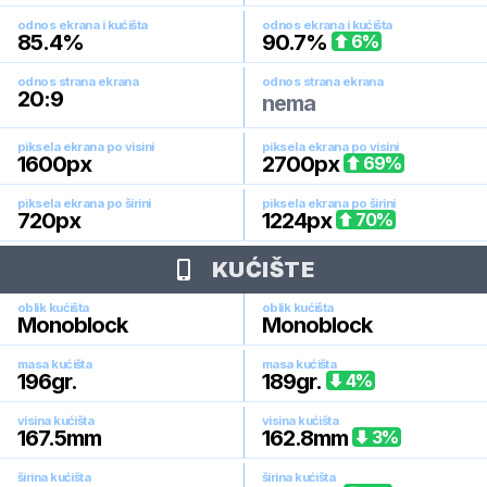
odnos ekrana i kućišta
odnos ekrana i kućišta
85.4
%
90.7
%
6
%
odnos strana ekrana
odnos strana ekrana
20:9
nema
piksela ekrana po visini
piksela ekrana po visini
1600
px
2700
px
69
%
piksela ekrana po širini
piksela ekrana po širini
720
px
1224
px
70
%
KUĆIŠTE
oblik kućišta
oblik kućišta
Monoblock
Monoblock
masa kućišta
masa kućišta
196
gr.
189
gr.
4
%
visina kućišta
visina kućišta
167.5
mm
162.8
mm
3
%
širina kućišta
širina kućišta