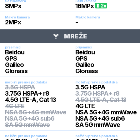
Selfi kamera
Selfi kamera
8
MPx
16
MPx
2
x
Makro kamera
Makro kamera
2
MPx
-
MREŽE
prijemnici
prijemnici
Beidou
Beidou
GPS
GPS
Galileo
Galileo
Glonass
Glonass
mobilni prenos podataka
mobilni prenos podataka
3.5G HSPA
3.5G HSPA
3.75G HSPA+ r8
3.75G HSPA+ r8
4.5G LTE-A, Cat 13
4.5G LTE-A, Cat 13
4G LTE
4G LTE
NSA 5G+4G mmWave
NSA 5G+4G mmWave
NSA 5G+4G sub6
NSA 5G+4G sub6
SA 5G mmWave
SA 5G mmWave
bežični prenos podataka
bežični prenos podataka