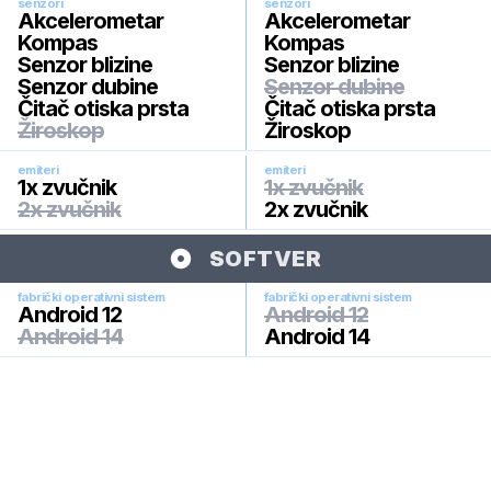
senzori
senzori
Akcelerometar
Akcelerometar
Kompas
Kompas
Senzor blizine
Senzor blizine
Senzor dubine
Senzor dubine
Čitač otiska prsta
Čitač otiska prsta
Žiroskop
Žiroskop
emiteri
emiteri
1x zvučnik
1x zvučnik
2x zvučnik
2x zvučnik
SOFTVER
fabrički operativni sistem
fabrički operativni sistem
Android 12
Android 12
Android 14
Android 14