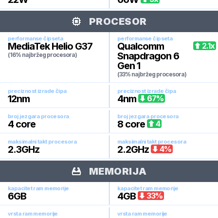
PROCESOR
performanse čipseta
performanse čipseta
MediaTek Helio G37
Qualcomm
2.1
x
Snapdragon 6
(16% najbržeg procesora)
Gen 1
(33% najbržeg procesora)
preciznost izrade čipa
preciznost izrade čipa
12
nm
4
nm
67
%
broj jezgara procesora
broj jezgara procesora
4
core
8
core
4
maksimalni takt procesora
maksimalni takt procesora
2.3
GHz
2.2
GHz
4
%
MEMORIJA
kapacitet ram memorije
kapacitet ram memorije
6
GB
4
GB
33
%
vrsta ram memorije
vrsta ram memorije