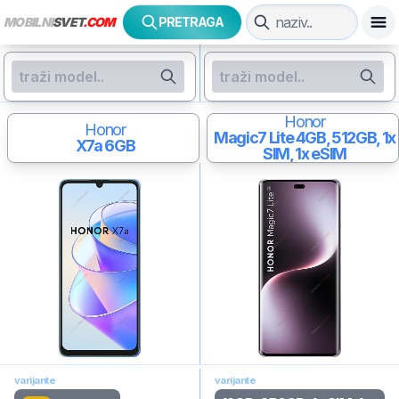
MOBILNI
SVET
.COM
PRETRAGA
Honor
Honor
Magic7 Lite
4GB, 512GB, 1x
X7a
6GB
SIM, 1x eSIM
varijante
varijante