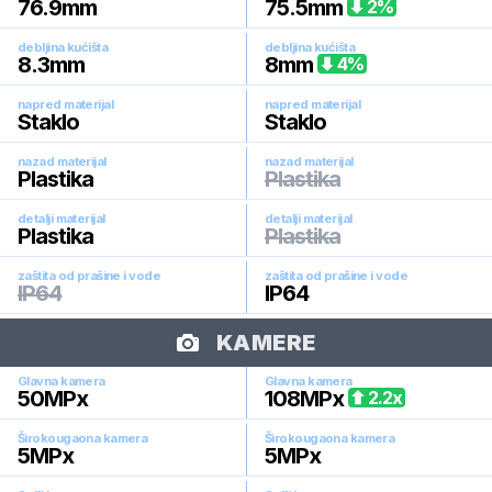
76.9
mm
75.5
mm
2
%
debljina kućišta
debljina kućišta
8.3
mm
8
mm
4
%
napred materijal
napred materijal
Staklo
Staklo
nazad materijal
nazad materijal
Plastika
Plastika
detalji materijal
detalji materijal
Plastika
Plastika
zaštita od prašine i vode
zaštita od prašine i vode
IP64
IP64
KAMERE
Glavna kamera
Glavna kamera
50
MPx
108
MPx
2.2
x
Širokougaona kamera
Širokougaona kamera
5
MPx
5
MPx