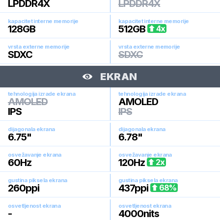
LPDDR4X
LPDDR4X
kapacitet interne memorije
kapacitet interne memorije
128
GB
512
GB
4
x
vrsta externe memorije
vrsta externe memorije
SDXC
SDXC
EKRAN
tehnologija izrade ekrana
tehnologija izrade ekrana
AMOLED
AMOLED
IPS
IPS
dijagonala ekrana
dijagonala ekrana
6.75
"
6.78
"
osvežavanje ekrana
osvežavanje ekrana
60
Hz
120
Hz
2
x
gustina piksela ekrana
gustina piksela ekrana
260
ppi
437
ppi
68
%
osvetljenost ekrana
osvetljenost ekrana
-
4000
nits