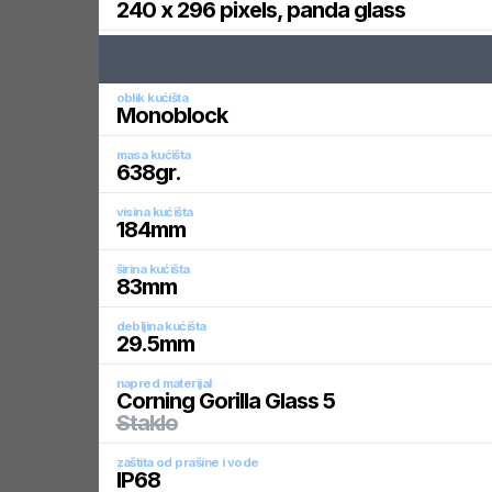
240 x 296 pixels, panda glass
oblik kućišta
Monoblock
masa kućišta
638
gr.
visina kućišta
184
mm
širina kućišta
83
mm
debljina kućišta
29.5
mm
napred materijal
Corning Gorilla Glass 5
Staklo
zaštita od prašine i vode
IP68