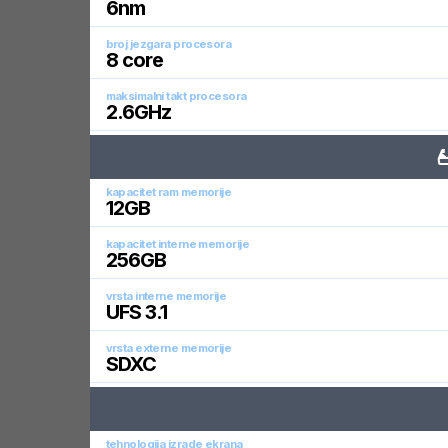
6
nm
broj jezgara procesora
8
core
maksimalni takt procesora
2.6
GHz
kapacitet ram memorije
12
GB
kapacitet interne memorije
256
GB
vrsta interne memorije
UFS 3.1
vrsta externe memorije
SDXC
tehnologija izrade ekrana