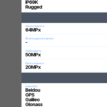
IP69K
Rugged
Glavna kamera
64
MPx
Širokougaona kamera
-
Selfi kamera
50
MPx
Ekstra kamera
20
MPx
prijemnici
Beidou
GPS
Galileo
Glonass