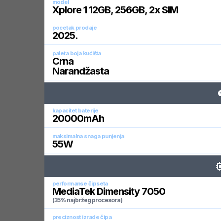
model
Xplore 1 12GB, 256GB, 2x SIM
pocetak prodaje
2025
.
paleta boja kućišta
Crna
Narandžasta
kapacitet baterije
20000
mAh
maksimalna snaga punjenja
55
W
performanse čipseta
MediaTek Dimensity 7050
(35% najbržeg procesora)
preciznost izrade čipa