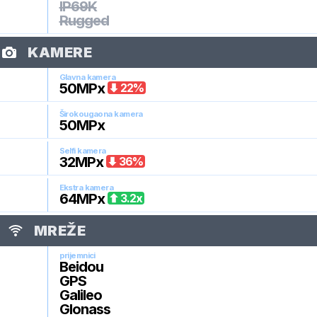
IP69K
Rugged
KAMERE
Glavna kamera
50
MPx
22
%
Širokougaona kamera
50
MPx
Selfi kamera
32
MPx
36
%
Ekstra kamera
64
MPx
3.2
x
MREŽE
prijemnici
Beidou
GPS
Galileo
Glonass