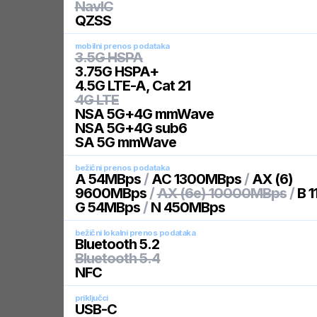
NavIC
QZSS
mobilni prenos podataka
3.5G HSPA
3.75G HSPA+
4.5G LTE-A, Cat 21
4G LTE
NSA 5G+4G mmWave
NSA 5G+4G sub6
SA 5G mmWave
bežični prenos podataka
A 54MBps
/
AC 1300MBps
/
AX (6)
9600MBps
/
AX (6e) 10000MBps
/
B 
G 54MBps
/
N 450MBps
bežični lokalni prenos podataka
Bluetooth 5.2
Bluetooth 5.4
NFC
priključci
USB-C