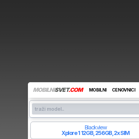
MOBILNI
SVET
.COM
MOBILNI
CENOVNICI
Blackview
Xplore 1
12GB, 256GB, 2x SIM