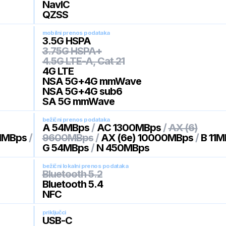
NavIC
QZSS
mobilni prenos podataka
3.5G HSPA
3.75G HSPA+
4.5G LTE-A, Cat 21
4G LTE
NSA 5G+4G mmWave
NSA 5G+4G sub6
SA 5G mmWave
bežični prenos podataka
A 54MBps
/
AC 1300MBps
/
AX (6)
11MBps
/
9600MBps
/
AX (6e) 10000MBps
/
B 11
G 54MBps
/
N 450MBps
bežični lokalni prenos podataka
Bluetooth 5.2
Bluetooth 5.4
NFC
priključci
USB-C