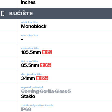
inches
KUĆIŠTE
oblik kućišta
Monoblock
masa kućišta
-
visina kućišta
185.5
mm
1
%
širina kućišta
85.5
mm
3
%
debljina kućišta
34
mm
15
%
napred materijal
Corning Gorilla Glass 5
Staklo
zaštita od prašine i vode
IP68