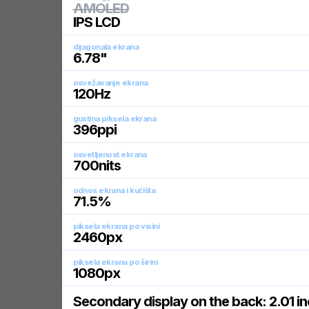
AMOLED
IPS LCD
dijagonala ekrana
6.78
"
osvežavanje ekrana
120
Hz
gustina piksela ekrana
396
ppi
osvetljenost ekrana
700
nits
odnos ekrana i kućišta
71.5
%
piksela ekrana po visini
2460
px
piksela ekrana po širini
1080
px
Secondary display on the back: 2.01 in