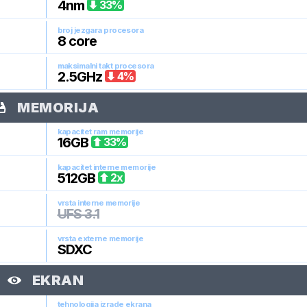
4
nm
33
%
broj jezgara procesora
8
core
maksimalni takt procesora
2.5
GHz
4
%
MEMORIJA
kapacitet ram memorije
16
GB
33
%
kapacitet interne memorije
512
GB
2
x
vrsta interne memorije
UFS 3.1
vrsta externe memorije
SDXC
EKRAN
tehnologija izrade ekrana