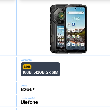
varijante
826
€
16GB, 512GB, 2x SIM
cena
826
€*
proizvođač
Ulefone