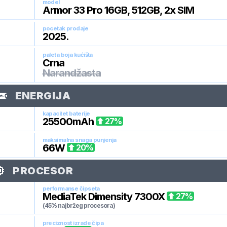
model
Armor 33 Pro 16GB, 512GB, 2x SIM
pocetak prodaje
2025
.
paleta boja kućišta
Crna
Narandžasta
ENERGIJA
kapacitet baterije
25500
mAh
27
%
maksimalna snaga punjenja
66
W
20
%
PROCESOR
performanse čipseta
MediaTek Dimensity 7300X
27
%
(45% najbržeg procesora)
preciznost izrade čipa