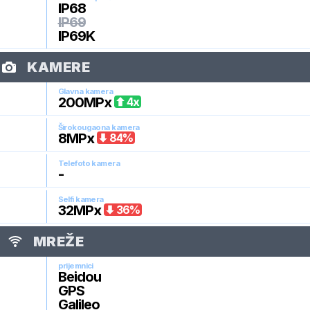
IP68
IP69
IP69K
KAMERE
Glavna kamera
200
MPx
4
x
Širokougaona kamera
8
MPx
84
%
Telefoto kamera
-
Selfi kamera
32
MPx
36
%
MREŽE
prijemnici
Beidou
GPS
Galileo