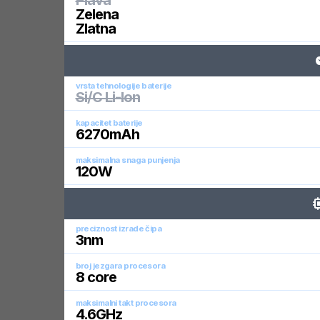
Plava
Zelena
Zlatna
vrsta tehnologije baterije
Si/C Li-Ion
kapacitet baterije
6270
mAh
maksimalna snaga punjenja
120
W
preciznost izrade čipa
3
nm
broj jezgara procesora
8
core
maksimalni takt procesora
4.6
GHz