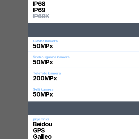
IP68
IP69
IP69K
Glavna kamera
50
MPx
Širokougaona kamera
50
MPx
Telefoto kamera
200
MPx
Selfi kamera
50
MPx
prijemnici
Beidou
GPS
Galileo