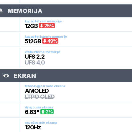
MEMORIJA
kapacitet ram memorije
12
GB
25
%
kapacitet interne memorije
512
GB
49
%
vrsta interne memorije
UFS 2.2
UFS 4.0
EKRAN
tehnologija izrade ekrana
AMOLED
LTPO OLED
dijagonala ekrana
6.83
"
2
%
osvežavanje ekrana
120
Hz