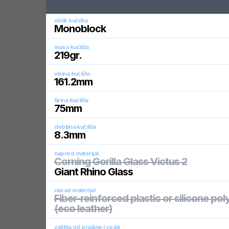
oblik kućišta
Monoblock
masa kućišta
219
gr.
visina kućišta
161.2
mm
širina kućišta
75
mm
debljina kućišta
8.3
mm
napred materijal
Corning Gorilla Glass Victus 2
Giant Rhino Glass
nazad materijal
Fiber-reinforced plastic or silicone po
(eco leather)
zaštita od prašine i vode