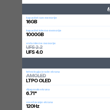
kapacitet ram memorije
16
GB
kapacitet interne memorije
1000
GB
vrsta interne memorije
UFS 2.2
UFS 4.0
tehnologija izrade ekrana
AMOLED
LTPO OLED
dijagonala ekrana
6.71
"
osvežavanje ekrana
120
Hz