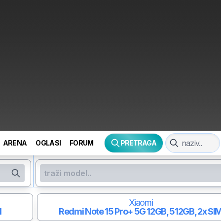
ARENA
OGLASI
FORUM
PRETRAGA
Xiaomi
M
Redmi Note 15 Pro+ 5G
12GB, 512GB, 2x SI