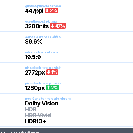
gustina piksela ekrana
447
ppi
2
%
osvetljenost ekrana
3200
nits
47
%
odnos ekrana i kućišta
89.6
%
odnos strana ekrana
19.5:9
piksela ekrana po visini
2772
px
1
%
piksela ekrana po širini
1280
px
2
%
podržane tehnologije ekrana
Dolby Vision
HDR
HDR Vivid
HDR10+