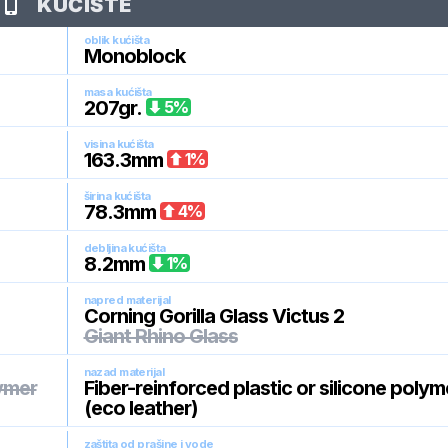
KUĆIŠTE
oblik kućišta
Monoblock
masa kućišta
207
gr.
5
%
visina kućišta
163.3
mm
1
%
širina kućišta
78.3
mm
4
%
debljina kućišta
8.2
mm
1
%
napred materijal
Corning Gorilla Glass Victus 2
Giant Rhino Glass
nazad materijal
lymer
Fiber-reinforced plastic or silicone polym
(eco leather)
zaštita od prašine i vode