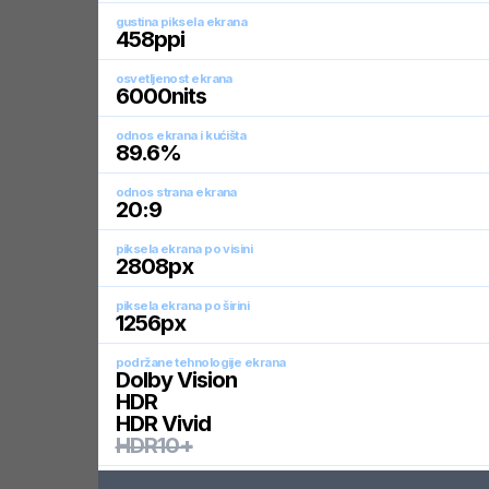
gustina piksela ekrana
458
ppi
osvetljenost ekrana
6000
nits
odnos ekrana i kućišta
89.6
%
odnos strana ekrana
20:9
piksela ekrana po visini
2808
px
piksela ekrana po širini
1256
px
podržane tehnologije ekrana
Dolby Vision
HDR
HDR Vivid
HDR10+