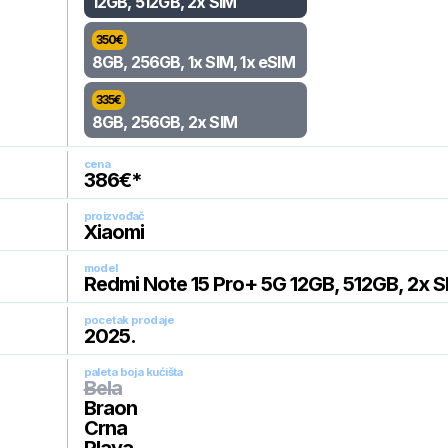
12GB, 512GB, 2x SIM
350
€
8GB, 256GB, 1x SIM, 1x eSIM
335
€
8GB, 256GB, 2x SIM
cena
386
€*
proizvođač
Xiaomi
model
Redmi Note 15 Pro+ 5G 12GB, 512GB, 2x S
pocetak prodaje
2025
.
paleta boja kućišta
Bela
Braon
Crna