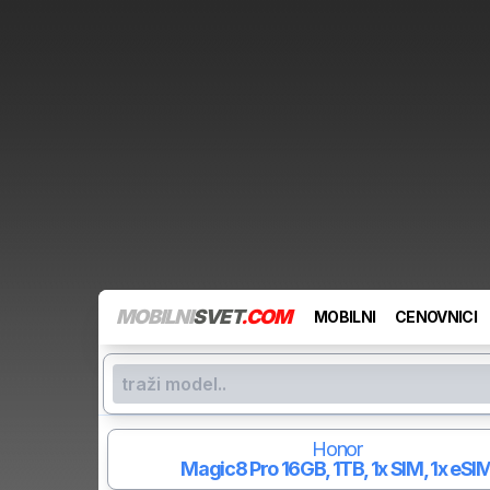
MOBILNI
SVET
.COM
MOBILNI
CENOVNICI
Honor
Magic8 Pro
16GB, 1TB, 1x SIM, 1x eSI