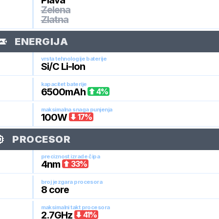
Plava
Zelena
Zlatna
ENERGIJA
vrsta tehnologije baterije
Si/C Li-Ion
kapacitet baterije
6500
mAh
4
%
maksimalna snaga punjenja
100
W
17
%
PROCESOR
preciznost izrade čipa
4
nm
33
%
broj jezgara procesora
8
core
maksimalni takt procesora
2.7
GHz
41
%