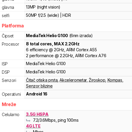
13MP (night vision)
glavna
50MP f/2.5 (wide) | HDR
selfi
Platforma
MediaTek
Helio G100
(6nm izrada)
Čipset
8
total cores
, MAX
2.2
GHz
Procesor
6
efficiency
@
2
GHz,
ARM
Cortex
A55
2
performance
@
2.2
GHz,
ARM
Cortex
A76
MediaTek
Helio
G100
ISP
MediaTek
Helio
G100
DSP
Čitač otiska prsta
,
Akcelerometar
,
Žiroskop
,
Kompas
,
Senzori
Senzor blizine
Android 16
Operativni
Mreže
3.5G HSPA
Celularno
7.2
/3.6
Mbps
, ping 100ms
4G LTE
Mbps