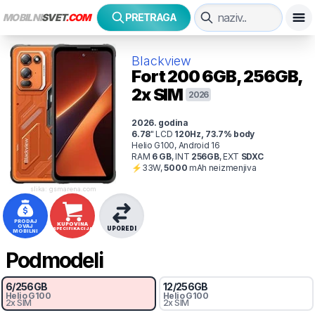
MOBILNI
SVET
.COM
PRETRAGA
Blackview
Fort 200
6GB, 256GB,
2x SIM
2026
2026
. godina
6.78
"
LCD
120
Hz
,
73.7
% body
Helio G100, Android 16
RAM
6
GB
,
INT
256
GB
,
EXT
SDXC
⚡
33
W,
5000
mAh
neizmenjiva
slika: gsmarena.com
PRODAJ
KUPOVINA
OVAJ
UPOREDI
SPECIFIKACIJA
MOBILNI
Podmodeli
6
/
256
GB
12
/
256
GB
Helio G100
Helio G100
2x SIM
2x SIM