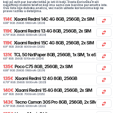
koji po ovih par karateristika je isti ili bolji. Dosta korisnika traži
najjeftiniji mobilni telefon koji ima samo ove bazične parametre iste.
Ova lista nije duboka analiza, već način uštede korisnicima koji ne
prave razliku u detaljima.
114
€
Xiaomi
Redmi 14C 4G 8GB, 256GB, 2x SIM
6.88
"
8
GB
256
GB
5160
mAh
(
2024
)
119
€
Xiaomi
Redmi 13 4G 8GB, 256GB, 2x SIM
6.79
"
8
GB
256
GB
5030
mAh
(
2024
)
119
€
Xiaomi
Redmi 15C 4G 8GB, 256GB, 2x SIM
6.9
"
8
GB
256
GB
6000
mAh
(
2025
)
131
€
TCL
50 NxtPaper 8GB, 256GB, 1x SIM, 1x eSIM
6.8
"
8
GB
256
GB
5010
mAh
(
2024
)
135
€
Poco
C75 8GB, 256GB, 2x SIM
6.88
"
8
GB
256
GB
5160
mAh
(
2024
)
135
€
Xiaomi
Redmi 12 4G 8GB, 256GB
6.79
"
8
GB
256
GB
5000
mAh
(
2023
)
140
€
Xiaomi
Redmi 15 4G 8GB, 256GB, 2x SIM
6.9
"
8
GB
256
GB
7000
mAh
(
2025
)
143
€
Tecno
Camon 30S Pro 8GB, 256GB, 2x SIM
6.78
"
8
GB
256
GB
5000
mAh
(
2024
)