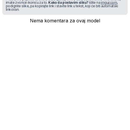
imate zvonce ikonicu za to.
Kako da postavim sliku?
Idite na
imgur.com
,
podignite slike, pa kopirajte link i stavite link u tekst, koji će biti automatski
linkovan.
Nema komentara za ovaj model
* maloprodajna cena sa uključenim PDV-om.
Uslovi korišćenja
Mail:
Dinarske cene modela se dele sa prodajnim
mobilnisvet.com@gmail.com - Sva prava
efektivnim kursom NBS koji se ažurira na svakih
rezervisana. © 2003-
2026
nekoliko dana. Plaćanje ISKLJUČIVO u dinarskoj
protivvrednosti.
NAZAD NA VRH