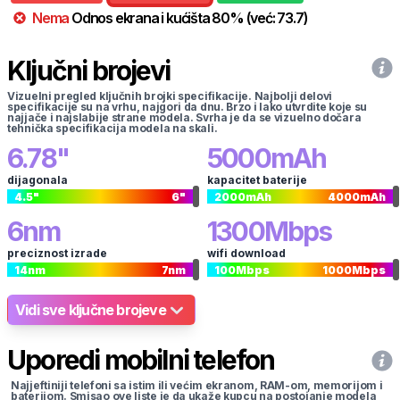
Nema
Odnos ekrana i kućišta
80
%
(već:
73.7
)
Ključni brojevi
Vizuelni pregled ključnih brojki specifikacije. Najbolji delovi
specifikacije su na vrhu, najgori da dnu. Brzo i lako utvrdite koje su
najjače i najslabije strane modela. Svrha je da se vizuelno dočara
tehnička specifikacija modela na skali.
6.78
"
5000
mAh
dijagonala
kapacitet baterije
4.5
"
6
"
2000
mAh
4000
mAh
6
nm
1300
Mbps
preciznost izrade
wifi download
14
nm
7
nm
100
Mbps
1000
Mbps
Vidi sve ključne brojeve
Uporedi mobilni telefon
Najjeftiniji telefoni sa istim ili većim ekranom, RAM-om, memorijom i
baterijom. Smisao ove liste je da ukaže kupcu na postojanje modela