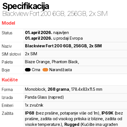
Specifikacija
Blackview
Fort 200 6GB, 256GB, 2x SIM
Model
6pr
01. april 2026.
najavljen
Status
01. april 2026.
u prodaji Evropa
Blackview
Fort 200 6GB, 256GB, 2x SIM
Naziv
2x SIM
SIM slotovi
Blaze Orange, Phantom Black,
Paleta
Crna
Narandžasta
Boje
Kućište
Monoblock
,
268
grama
,
178.4
x
83
x
11.5
mm
Forma
Panda Glass (napred)
Izrada
1x zvučnik
Emiteri
IP68
(bez prašine, potapanje više od 1m)
,
IP69K
(bez
Zaštita
prašine, zaštita od visokog pritiska iz blizine, zaštita od
visoke temperature.)
,
Rugged
(Kućište ima ugrađen