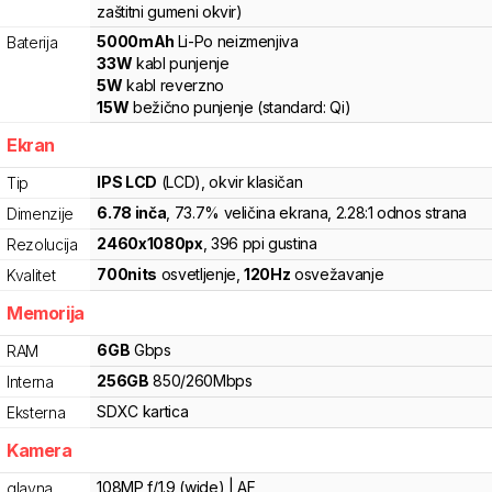
zaštitni gumeni okvir)
5000
mAh
Li-Po
neizmenjiva
Baterija
33
W
kabl punjenje
5
W
kabl reverzno
15
W
bežično punjenje
(standard:
Qi
)
Ekran
IPS LCD
(LCD)
, okvir klasičan
Tip
6.78
inča
, 73.7% veličina ekrana
, 2.28:1 odnos strana
Dimenzije
2460
x
1080
px
,
396
ppi gustina
Rezolucija
700
nits
osvetljenje
,
120
Hz
osvežavanje
Kvalitet
Memorija
6
GB
Gbps
RAM
256
GB
850
/
260
Mbps
Interna
SDXC
kartica
Eksterna
Kamera
108MP f/1.9 (wide) | AF
glavna