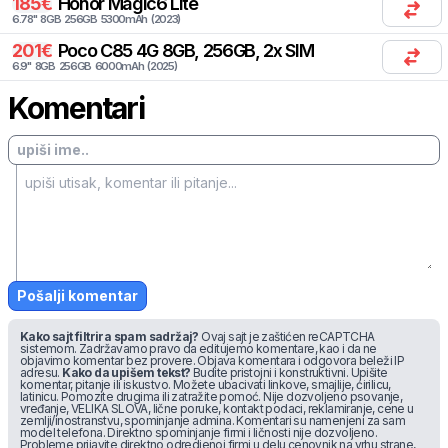
185
€
Honor
Magic6 Lite
6.78
"
8
GB
256
GB
5300
mAh
(
2023
)
201
€
Poco
C85 4G 8GB, 256GB, 2x SIM
6.9
"
8
GB
256
GB
6000
mAh
(
2025
)
Komentari
Pošalji komentar
Kako sajt filtrira spam sadržaj?
Ovaj sajt je zaštićen reCAPTCHA
sistemom. Zadržavamo pravo da editujemo komentare, kao i da ne
objavimo komentar bez provere. Objava komentara i odgovora beleži IP
adresu.
Kako da upišem tekst?
Budite pristojni i konstruktivni. Upišite
komentar, pitanje ili iskustvo. Možete ubacivati linkove, smajlije, ćirilicu,
latinicu. Pomozite drugima ili zatražite pomoć. Nije dozvoljeno psovanje,
vređanje, VELIKA SLOVA, lične poruke, kontakt podaci, reklamiranje, cene u
zemlji/inostranstvu, spominjanje admina. Komentari su namenjeni za sam
model telefona. Direktno spominjanje firmi i ličnosti nije dozvoljeno.
Probleme prijavite direktno odredjenoj firmi u delu cenovnik na vrhu strane,