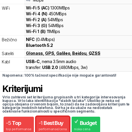
Wi-Fi
5
(
AC
)
1300
MBps
WiFi
Wi-Fi
4
(
N
)
450
MBps
Wi-Fi
2
(
A
)
54
MBps
Wi-Fi
3
(
G
)
54
MBps
Wi-Fi
1
(
B
)
11
MBps
NFC
(0.4Mbps)
Bežično
Bluetooth 5.2
Glonass
,
GPS
,
Galileo
,
Beidou
,
QZSS
Sateliti
USB-C
, nema 3.5mm audio
Kabl
transfer:
USB 2.0
(
480Mbps,
3w
)
Napomena: 100% tačnost specifkacije nije moguće garantovati!
Kriterijumi
Vrlo zahtevni set kriterijuma grupisanih u tri kategorije interesovanja
kupaca. Vrlo laka identifikacija "slabih tačaka". Ukoliko je neka od
opcija obojena crvenom bojom, to znači da ne zadovoljava kriterijum te
kategorije mobilnih telefona. Svrha je da ukaže na nedostatak
očekivane funkcionalnosti u specifičnom segmentu.
-
5
Top
-
1
Best Buy
Budget
top performanse
performanse/cena
niska cena