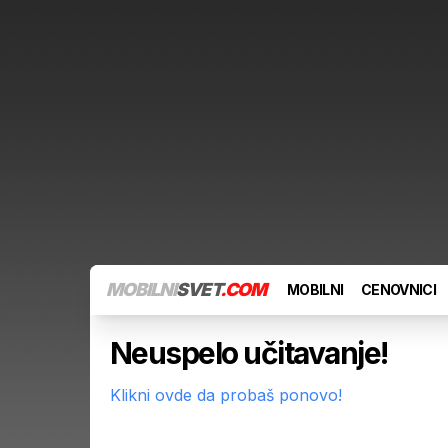
MOBILNI
SVET
.COM
MOBILNI
CENOVNICI
Neuspelo učitavanje!
Klikni ovde da probaš ponovo!