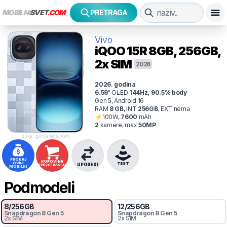
MOBILNI
SVET
.COM
PRETRAGA
Vivo
iQOO 15R
8GB, 256GB,
2x SIM
2026
2026
. godina
6.59
"
OLED
144
Hz
,
90.5
% body
Gen 5, Android 16
RAM
8
GB
,
INT
256
GB
,
EXT
nema
⚡
100
W,
7600
mAh
2
kamer
e
, max
50
MP
slika: gsmarena.com
PRODAJ
KUPOVINA
OVAJ
TEST
UPOREDI
SPECIFIKACIJA
MOBILNI
Podmodeli
8
/
256
GB
12
/
256
GB
Snapdragon 8
Gen 5
Snapdragon 8
Gen 5
2x SIM
2x SIM