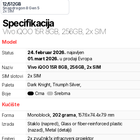
12
/
512
GB
Snapdragon 8
Gen 5
2x SIM
Specifikacija
Vivo
iQOO 15R 8GB, 256GB, 2x SIM
Model
8y2
24. februar 2026.
najavljen
Status
01. mart 2026.
u prodaji Evropa
Vivo
iQOO 15R 8GB, 256GB, 2x SIM
Naziv
2x SIM
SIM slotovi
Dark Knight, Triumph Silver,
Paleta
Crna
Srebrna
Boje
Kućište
Monoblock
,
202
grama
,
157.6
x
74.4
x
7.9
mm
Forma
Staklo (napred), Glass or fiber-reinforced plastic
Izrada
(nazad), Metal (detalji)
2x zvučnik
1x infracrveni projektor
Emiteri