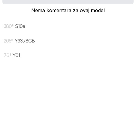
Nema komentara za ovaj model
380
*
S10e
205
*
Y33s 8GB
76
*
Y01
* maloprodajna cena sa uključenim PDV-om.
Uslovi korišćenja
Mail:
Dinarske cene modela se dele sa prodajnim
mobilnisvet.com@gmail.com - Sva prava