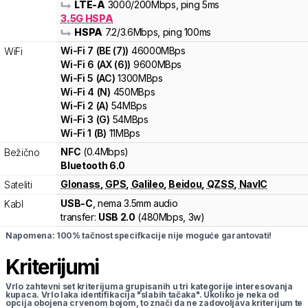
LTE-A
3000
/200
Mbps
, ping 5ms
3.5G HSPA
HSPA
7.2
/3.6
Mbps
, ping 100ms
Wi-Fi
7
(
BE (7)
)
46000
MBps
WiFi
Wi-Fi
6
(
AX (6)
)
9600
MBps
Wi-Fi
5
(
AC
)
1300
MBps
Wi-Fi
4
(
N
)
450
MBps
Wi-Fi
2
(
A
)
54
MBps
Wi-Fi
3
(
G
)
54
MBps
Wi-Fi
1
(
B
)
11
MBps
NFC
(0.4Mbps)
Bežično
Bluetooth 6.0
Glonass
,
GPS
,
Galileo
,
Beidou
,
QZSS
,
NavIC
Sateliti
USB-C
, nema 3.5mm audio
Kabl
transfer:
USB 2.0
(
480Mbps,
3w
)
Napomena: 100% tačnost specifkacije nije moguće garantovati!
Kriterijumi
Vrlo zahtevni set kriterijuma grupisanih u tri kategorije interesovanja
kupaca. Vrlo laka identifikacija "slabih tačaka". Ukoliko je neka od
opcija obojena crvenom bojom, to znači da ne zadovoljava kriterijum te