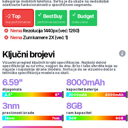
kategorije mobilnih telefona. Svrha je da ukaže na nedostatak
očekivane funkcionalnosti u specifičnom segmentu.
-
2
Top
Best Buy
Budget
top performanse
performanse/cena
niska cena
Nema
Rezolucija
1440
px
(već:
1260
)
Nema
Zum kamere
2
X
(već:
1
)
Ključni brojevi
Vizuelni pregled ključnih brojki specifikacije. Najbolji delovi
specifikacije su na vrhu, najgori da dnu. Brzo i lako utvrdite koje su
najjače i najslabije strane modela. Svrha je da se vizuelno dočara
tehnička specifikacija modela na skali.
6.59
"
8000
mAh
dijagonala
kapacitet baterije
4.5
"
6
"
2000
mAh
4000
mAh
3
nm
8
GB
preciznost izrade
ram kapacitet
14
nm
7
nm
3
GB
6
GB