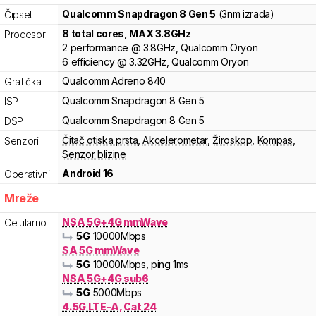
Qualcomm
Snapdragon 8
Gen 5
(3nm izrada)
Čipset
8
total cores
, MAX
3.8
GHz
Procesor
2
performance
@
3.8
GHz,
Qualcomm
Oryon
6
efficiency
@
3.32
GHz,
Qualcomm
Oryon
Qualcomm
Adreno
840
Grafička
Qualcomm
Snapdragon 8
Gen 5
ISP
Qualcomm
Snapdragon 8
Gen 5
DSP
Čitač otiska prsta
,
Akcelerometar
,
Žiroskop
,
Kompas
,
Senzori
Senzor blizine
Android 16
Operativni
Mreže
NSA 5G+4G mmWave
Celularno
5G
10000
Mbps
SA 5G mmWave
5G
10000
Mbps
, ping 1ms
NSA 5G+4G sub6
5G
5000
Mbps
4.5G LTE-A, Cat 24