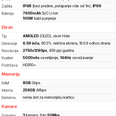
IP68
(bez prašine, potapanje više od 1m)
,
IP69
Zaštita
7600
mAh
Si/C Li-Ion
Baterija
100
W
kabl punjenje
Ekran
AMOLED
(OLED)
, okvir Hole
Tip
6.59
inča
, 90.5% veličina ekrana
, 19.5:9 odnos strana
Dimenzije
2750
x
1260
px
,
459
ppi gustina
Rezolucija
5000
nits
osvetljenje
,
144
Hz
osvežavanje
Kvalitet
HDR10+
Podržava
Memorija
8
GB
Gbps
RAM
256
GB
/
Mbps
Interna
nema slot za memorijsku karticu
Eksterna
Kamere
3
kamera
,
foto
50
Mpx
Sumarno