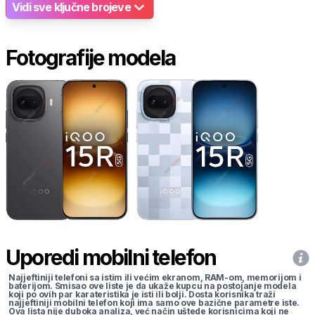
Vidi sve ključne brojeve
Fotografije modela
Uporedi mobilni telefon
Najjeftiniji telefoni sa istim ili većim ekranom, RAM-om, memorijom i
baterijom. Smisao ove liste je da ukaže kupcu na postojanje modela
koji po ovih par karateristika je isti ili bolji. Dosta korisnika traži
najjeftiniji mobilni telefon koji ima samo ove bazične parametre iste.
Ova lista nije duboka analiza, već način uštede korisnicima koji ne