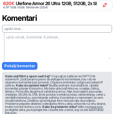
620
€
Ulefone
Armor 26 Ultra 12GB, 512GB, 2x SIM
6.78
"
12
GB
512
GB
15600
mAh
(
2024
)
Komentari
Pošalji komentar
Kako sajt filtrira spam sadržaj?
Ovaj sajt je zaštićen reCAPTCHA
sistemom. Zadržavamo pravo da editujemo komentare, kao i da ne
objavimo komentar bez provere. Objava komentara i odgovora beleži IP
adresu.
Kako da upišem tekst?
Budite pristojni i konstruktivni. Upišite
komentar, pitanje ili iskustvo. Možete ubacivati linkove, smajlije, ćirilicu,
latinicu. Pomozite drugima ili zatražite pomoć. Nije dozvoljeno psovanje,
vređanje, VELIKA SLOVA, lične poruke, kontakt podaci, reklamiranje, cene u
zemlji/inostranstvu, spominjanje admina. Komentari su namenjeni za sam
model telefona. Direktno spominjanje firmi i ličnosti nije dozvoljeno.
Probleme prijavite direktno odredjenoj firmi u delu cenovnik na vrhu strane,
imate zvonce ikonicu za to.
Kako da postavim sliku?
Idite na
imgur.com
,
podignite slike, pa kopirajte link i stavite link u tekst, koji će biti automatski
linkovan.