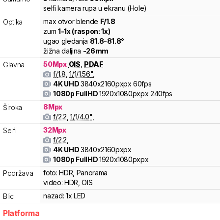
selfi kamera rupa u ekranu (Hole)
max otvor blende
F/
1.8
Optika
zum
1
-
1
x (raspon:
1
x)
ugao gledanja
81.8
-
81.8
°
žižna daljina
-
26
mm
50
Mpx
OIS
,
PDAF
Glavna
f/
1.8
,
1/
1/1.56
"
,
4K UHD
3840x2160pxpx
60fps
1080p FullHD
1920x1080pxpx
240fps
8
Mpx
Široka
f/
2.2
,
1/
1/4.0
"
,
32
Mpx
Selfi
f/
2.2
,
4K UHD
3840x2160pxpx
1080p FullHD
1920x1080pxpx
foto:
HDR, Panorama
Podržava
video:
HDR, OIS
nazad:
1x LED
Blic
Platforma