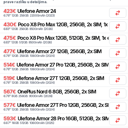
prave razliku u detaljima.
423
€
Ulefone
Armor 24
6.78
"
12
GB
256
GB
22000
mAh
(
2023
)
430
€
Poco
X8 Pro Max 12GB, 256GB, 2x SIM, 1x eSIM
6.83
"
12
GB
256
GB
8500
mAh
(
2026
)
475
€
Poco
X8 Pro Max 12GB, 512GB, 2x SIM, 1x eSIM
6.83
"
12
GB
512
GB
8500
mAh
(
2026
)
477
€
Ulefone
Armor 27 12GB, 256GB, 2x SIM
6.78
"
12
GB
256
GB
10600
mAh
(
2024
)
514
€
Ulefone
Armor 27 Pro 12GB, 256GB, 2x SIM
6.78
"
12
GB
256
GB
10600
mAh
(
2024
)
519
€
Ulefone
Armor 27T 12GB, 256GB, 2x SIM
6.78
"
12
GB
256
GB
10600
mAh
(
2024
)
567
€
OnePlus
Nord 6 8GB, 256GB, 2x SIM
6.78
"
8
GB
256
GB
9000
mAh
(
2026
)
577
€
Ulefone
Armor 27T Pro 12GB, 256GB, 2x SIM
6.78
"
12
GB
256
GB
10600
mAh
(
2024
)
593
€
Ulefone
Armor 28 Pro 16GB, 512GB, 2x SIM
6.67
"
16
GB
512
GB
10600
mAh
(
2025
)