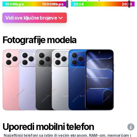
100
Mbps
1000
Mbps
2024
2026
Vidi sve ključne brojeve
Fotografije modela
Uporedi mobilni telefon
Najjeftiniji telefoni sa istim ili većim ekranom, RAM-om, memorijom i