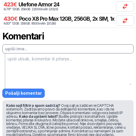
423
€
Ulefone
Armor 24
6.78
"
12
GB
256
GB
22000
mAh
(
2023
)
430
€
Poco
X8 Pro Max 12GB, 256GB, 2x SIM, 1x eSIM
6.83
"
12
GB
256
GB
8500
mAh
(
2026
)
Komentari
Pošalji komentar
Kako sajt filtrira spam sadržaj?
Ovaj sajt je zaštićen reCAPTCHA
sistemom. Zadržavamo pravo da editujemo komentare, kao i da ne
objavimo komentar bez provere. Objava komentara i odgovora beleži IP
adresu.
Kako da upišem tekst?
Budite pristojni i konstruktivni. Upišite
komentar, pitanje ili iskustvo. Možete ubacivati linkove, smajlije, ćirilicu,
latinicu. Pomozite drugima ili zatražite pomoć. Nije dozvoljeno psovanje,
vređanje, VELIKA SLOVA, lične poruke, kontakt podaci, reklamiranje, cene u
zemlji/inostranstvu, spominjanje admina. Komentari su namenjeni za sam
model telefona. Direktno spominjanje firmi i ličnosti nije dozvoljeno.