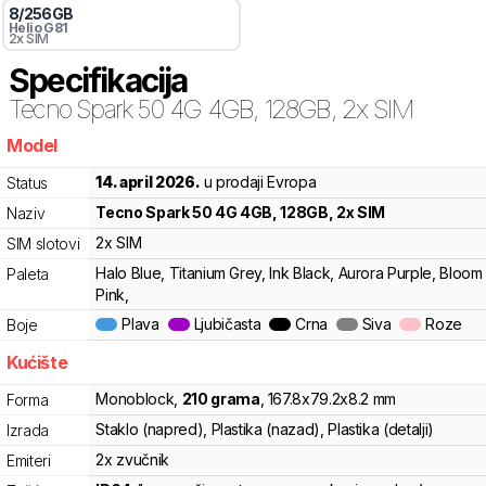
8
/
256
GB
Helio G81
2x SIM
Specifikacija
Tecno
Spark 50 4G 4GB, 128GB, 2x SIM
Model
b3b
14. april 2026.
u prodaji Evropa
Status
Tecno
Spark 50 4G 4GB, 128GB, 2x SIM
Naziv
2x SIM
SIM slotovi
Halo Blue, Titanium Grey, Ink Black, Aurora Purple, Bloom
Paleta
Pink,
Plava
Ljubičasta
Crna
Siva
Roze
Boje
Kućište
Monoblock
,
210
grama
,
167.8
x
79.2
x
8.2
mm
Forma
Staklo (napred), Plastika (nazad), Plastika (detalji)
Izrada
2x zvučnik
Emiteri