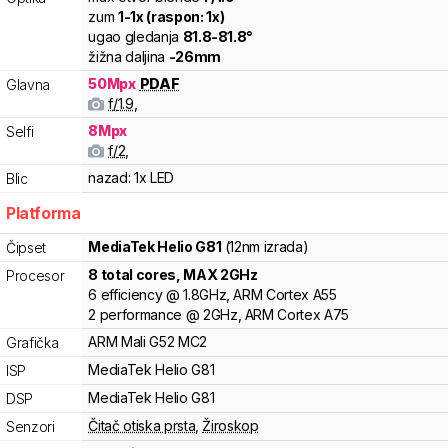
zum
1
-
1
x (raspon:
1
x)
ugao gledanja
81.8
-
81.8
°
žižna daljina
-
26
mm
50
Mpx
PDAF
Glavna
f/
1.9
,
8
Mpx
Selfi
f/
2
,
nazad:
1x LED
Blic
Platforma
MediaTek
Helio G81
(12nm izrada)
Čipset
8
total cores
, MAX
2
GHz
Procesor
6
efficiency
@
1.8
GHz,
ARM
Cortex
A55
2
performance
@
2
GHz,
ARM
Cortex
A75
ARM
Mali
G52 MC2
Grafička
MediaTek
Helio
G81
ISP
MediaTek
Helio
G81
DSP
Čitač otiska prsta
,
Žiroskop
Senzori