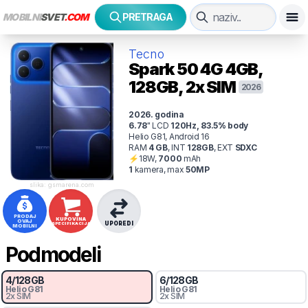
MOBILNI
SVET
.COM
PRETRAGA
Tecno
Spark 50 4G
4GB,
128GB, 2x SIM
2026
2026
. godina
6.78
"
LCD
120
Hz
,
83.5
% body
Helio G81, Android 16
RAM
4
GB
,
INT
128
GB
,
EXT
SDXC
⚡
18
W,
7000
mAh
1
kamer
a
, max
50
MP
slika: gsmarena.com
PRODAJ
KUPOVINA
OVAJ
UPOREDI
SPECIFIKACIJA
MOBILNI
Podmodeli
4
/
128
GB
6
/
128
GB
Helio G81
Helio G81
2x SIM
2x SIM