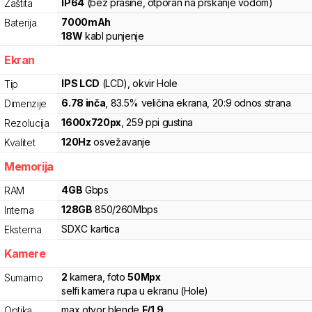
IP64
(bez prašine, otporan na prskanje vodom)
Zaštita
7000
mAh
Baterija
18
W
kabl punjenje
Ekran
IPS LCD
(LCD)
, okvir Hole
Tip
6.78
inča
, 83.5% veličina ekrana
, 20:9 odnos strana
Dimenzije
1600
x
720
px
,
259
ppi gustina
Rezolucija
120
Hz
osvežavanje
Kvalitet
Memorija
4
GB
Gbps
RAM
128
GB
850
/
260
Mbps
Interna
SDXC
kartica
Eksterna
Kamere
2
kamera
,
foto
50
Mpx
Sumarno
selfi kamera rupa u ekranu (Hole)
max otvor blende
F/
1.9
Optika