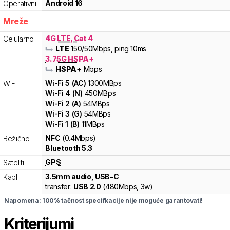
Android 16
Operativni
Mreže
4G LTE, Cat 4
Celularno
LTE
150
/50
Mbps
, ping 10ms
3.75G HSPA+
HSPA+
Mbps
Wi-Fi
5
(
AC
)
1300
MBps
WiFi
Wi-Fi
4
(
N
)
450
MBps
Wi-Fi
2
(
A
)
54
MBps
Wi-Fi
3
(
G
)
54
MBps
Wi-Fi
1
(
B
)
11
MBps
NFC
(0.4Mbps)
Bežično
Bluetooth 5.3
GPS
Sateliti
3.5mm audio, USB-C
Kabl
transfer:
USB 2.0
(
480Mbps,
3w
)
Napomena: 100% tačnost specifkacije nije moguće garantovati!
Kriterijumi