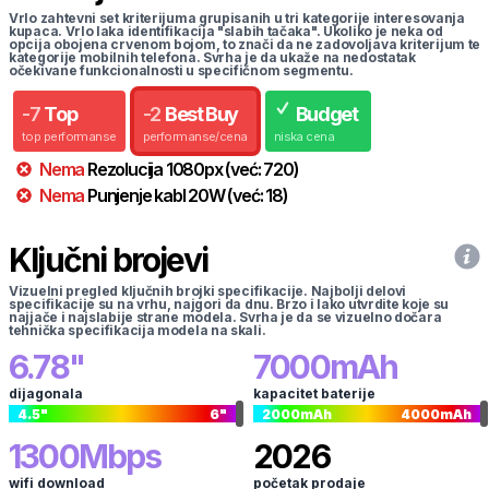
Vrlo zahtevni set kriterijuma grupisanih u tri kategorije interesovanja
kupaca. Vrlo laka identifikacija "slabih tačaka". Ukoliko je neka od
opcija obojena crvenom bojom, to znači da ne zadovoljava kriterijum te
kategorije mobilnih telefona. Svrha je da ukaže na nedostatak
očekivane funkcionalnosti u specifičnom segmentu.
-
7
Top
-
2
Best Buy
Budget
top performanse
performanse/cena
niska cena
Nema
Rezolucija
1080
px
(već:
720
)
Nema
Punjenje kabl
20
W
(već:
18
)
Ključni brojevi
Vizuelni pregled ključnih brojki specifikacije. Najbolji delovi
specifikacije su na vrhu, najgori da dnu. Brzo i lako utvrdite koje su
najjače i najslabije strane modela. Svrha je da se vizuelno dočara
tehnička specifikacija modela na skali.
6.78
"
7000
mAh
dijagonala
kapacitet baterije
4.5
"
6
"
2000
mAh
4000
mAh
1300
Mbps
2026
wifi download
početak prodaje