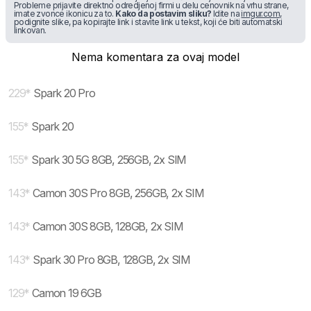
Probleme prijavite direktno odredjenoj firmi u delu cenovnik na vrhu strane,
imate zvonce ikonicu za to.
Kako da postavim sliku?
Idite na
imgur.com
,
podignite slike, pa kopirajte link i stavite link u tekst, koji će biti automatski
linkovan.
Nema komentara za ovaj model
229
*
Spark 20 Pro
155
*
Spark 20
155
*
Spark 30 5G 8GB, 256GB, 2x SIM
143
*
Camon 30S Pro 8GB, 256GB, 2x SIM
143
*
Camon 30S 8GB, 128GB, 2x SIM
143
*
Spark 30 Pro 8GB, 128GB, 2x SIM
129
*
Camon 19 6GB