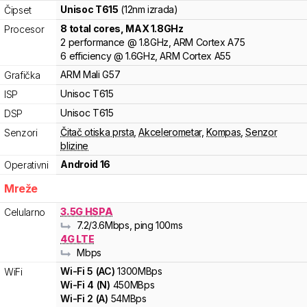
Unisoc
T615
(12nm izrada)
Čipset
8
total cores
, MAX
1.8
GHz
Procesor
2
performance
@
1.8
GHz,
ARM
Cortex
A75
6
efficiency
@
1.6
GHz,
ARM
Cortex
A55
ARM
Mali
G57
Grafička
Unisoc
T615
ISP
Unisoc
T615
DSP
Čitač otiska prsta
,
Akcelerometar
,
Kompas
,
Senzor
Senzori
blizine
Android 16
Operativni
Mreže
3.5G HSPA
Celularno
7.2
/3.6
Mbps
, ping 100ms
4G LTE
Mbps
Wi-Fi
5
(
AC
)
1300
MBps
WiFi
Wi-Fi
4
(
N
)
450
MBps
Wi-Fi
2
(
A
)
54
MBps