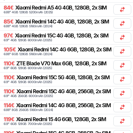
84
€
Xiaomi
Redmi A5 4G 4GB, 128GB, 2x SIM
6.88
"
4
GB
128
GB
5200
mAh
(
2025
)
85
€
Xiaomi
Redmi 14C 4G 4GB, 128GB, 2x SIM
6.88
"
4
GB
128
GB
5160
mAh
(
2024
)
97
€
Xiaomi
Redmi 15C 4G 4GB, 128GB, 2x SIM
6.9
"
4
GB
128
GB
6000
mAh
(
2025
)
105
€
Xiaomi
Redmi 14C 4G 6GB, 128GB, 2x SIM
6.88
"
6
GB
128
GB
5160
mAh
(
2024
)
110
€
ZTE
Blade V70 Max 6GB, 128GB, 2x SIM
6.9
"
6
GB
128
GB
6000
mAh
(
2025
)
110
€
Xiaomi
Redmi 15C 5G 4GB, 128GB, 2x SIM
6.9
"
4
GB
128
GB
6000
mAh
(
2025
)
110
€
Xiaomi
Redmi 15C 4G 4GB, 256GB, 2x SIM
6.9
"
4
GB
256
GB
6000
mAh
(
2025
)
114
€
Xiaomi
Redmi 14C 4G 8GB, 256GB, 2x SIM
6.88
"
8
GB
256
GB
5160
mAh
(
2024
)
119
€
Xiaomi
Redmi 15 4G 6GB, 128GB, 2x SIM
6.9
"
6
GB
128
GB
7000
mAh
(
2025
)