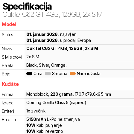
Specifikacija
Oukitel
C62 GT 4GB, 128GB, 2x SIM
Model
bdx
01. januar 2026.
najavljen
Status
01. januar 2026.
u prodaji Evropa
Oukitel
C62 GT 4GB, 128GB, 2x SIM
Naziv
2x SIM
SIM slotovi
Black, Silver, Orange,
Paleta
Crna
Srebrna
Narandžasta
Boje
Kućište
Monoblock
,
220
grama
,
170.7
x
79.6
x
9.5
mm
Forma
Corning Gorilla Glass 5 (napred)
Izrada
1x zvučnik
Emiteri
5150
mAh
Li-Po
neizmenjiva
Baterija
10
W
kabl punjenje
10
W
kabl reverzno