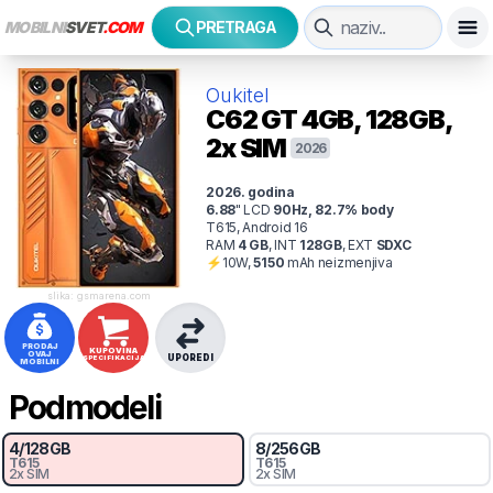
MOBILNI
SVET
.COM
PRETRAGA
Oukitel
C62 GT
4GB, 128GB,
2x SIM
2026
2026
. godina
6.88
"
LCD
90
Hz
,
82.7
% body
T615, Android 16
RAM
4
GB
,
INT
128
GB
,
EXT
SDXC
⚡
10
W,
5150
mAh
neizmenjiva
slika: gsmarena.com
PRODAJ
KUPOVINA
OVAJ
UPOREDI
SPECIFIKACIJA
MOBILNI
Podmodeli
4
/
128
GB
8
/
256
GB
T615
T615
2x SIM
2x SIM