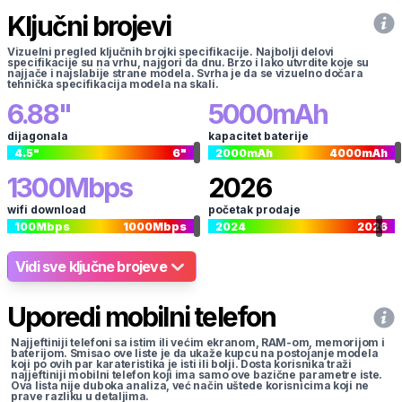
Ključni brojevi
Vizuelni pregled ključnih brojki specifikacije. Najbolji delovi
specifikacije su na vrhu, najgori da dnu. Brzo i lako utvrdite koje su
najjače i najslabije strane modela. Svrha je da se vizuelno dočara
tehnička specifikacija modela na skali.
6.88
"
5000
mAh
dijagonala
kapacitet baterije
4.5
"
6
"
2000
mAh
4000
mAh
1300
Mbps
2026
wifi download
početak prodaje
100
Mbps
1000
Mbps
2024
2026
Vidi sve ključne brojeve
Uporedi mobilni telefon
Najjeftiniji telefoni sa istim ili većim ekranom, RAM-om, memorijom i
baterijom. Smisao ove liste je da ukaže kupcu na postojanje modela
koji po ovih par karateristika je isti ili bolji. Dosta korisnika traži
najjeftiniji mobilni telefon koji ima samo ove bazične parametre iste.
Ova lista nije duboka analiza, već način uštede korisnicima koji ne
prave razliku u detaljima.