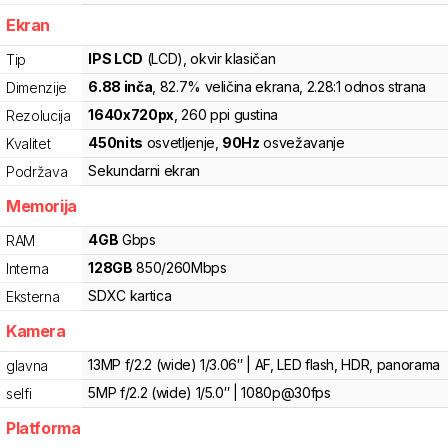
Ekran
IPS LCD
(LCD)
, okvir klasičan
Tip
6.88
inča
, 82.7% veličina ekrana
, 2.28:1 odnos strana
Dimenzije
1640
x
720
px
,
260
ppi gustina
Rezolucija
450
nits
osvetljenje
,
90
Hz
osvežavanje
Kvalitet
Sekundarni ekran
Podržava
Memorija
4
GB
Gbps
RAM
128
GB
850
/
260
Mbps
Interna
SDXC
kartica
Eksterna
Kamera
13MP f/2.2 (wide) 1/3.06″ | AF, LED flash, HDR, panorama
glavna
5MP f/2.2 (wide) 1/5.0″ | 1080p@30fps
selfi
Platforma