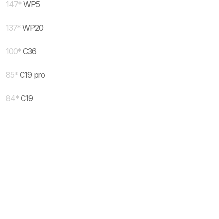
147
*
WP5
137
*
WP20
100
*
C36
85
*
C19 pro
84
*
C19