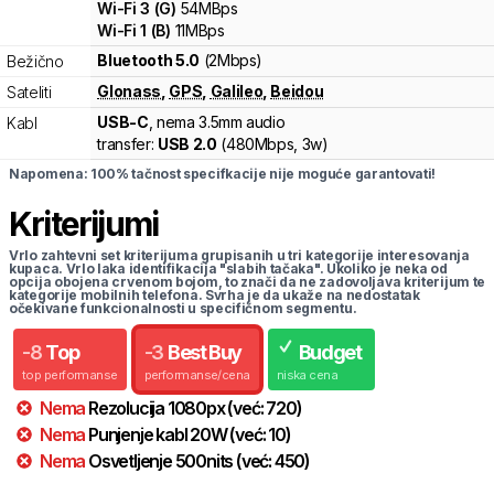
Wi-Fi
3
(
G
)
54
MBps
Wi-Fi
1
(
B
)
11
MBps
Bluetooth 5.0
(2Mbps)
Bežično
Glonass
,
GPS
,
Galileo
,
Beidou
Sateliti
USB-C
, nema 3.5mm audio
Kabl
transfer:
USB 2.0
(
480Mbps,
3w
)
Napomena: 100% tačnost specifkacije nije moguće garantovati!
Kriterijumi
Vrlo zahtevni set kriterijuma grupisanih u tri kategorije interesovanja
kupaca. Vrlo laka identifikacija "slabih tačaka". Ukoliko je neka od
opcija obojena crvenom bojom, to znači da ne zadovoljava kriterijum te
kategorije mobilnih telefona. Svrha je da ukaže na nedostatak
očekivane funkcionalnosti u specifičnom segmentu.
-
8
Top
-
3
Best Buy
Budget
top performanse
performanse/cena
niska cena
Nema
Rezolucija
1080
px
(već:
720
)
Nema
Punjenje kabl
20
W
(već:
10
)
Nema
Osvetljenje
500
nits
(već:
450
)