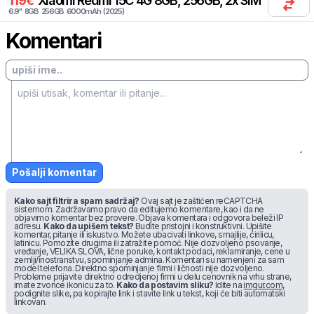
119
€
Xiaomi
Redmi 15C 4G 8GB, 256GB, 2x SIM
6.9
"
8
GB
256
GB
6000
mAh
(
2025
)
Komentari
Pošalji komentar
Kako sajt filtrira spam sadržaj?
Ovaj sajt je zaštićen reCAPTCHA
sistemom. Zadržavamo pravo da editujemo komentare, kao i da ne
objavimo komentar bez provere. Objava komentara i odgovora beleži IP
adresu.
Kako da upišem tekst?
Budite pristojni i konstruktivni. Upišite
komentar, pitanje ili iskustvo. Možete ubacivati linkove, smajlije, ćirilicu,
latinicu. Pomozite drugima ili zatražite pomoć. Nije dozvoljeno psovanje,
vređanje, VELIKA SLOVA, lične poruke, kontakt podaci, reklamiranje, cene u
zemlji/inostranstvu, spominjanje admina. Komentari su namenjeni za sam
model telefona. Direktno spominjanje firmi i ličnosti nije dozvoljeno.
Probleme prijavite direktno odredjenoj firmi u delu cenovnik na vrhu strane,
imate zvonce ikonicu za to.
Kako da postavim sliku?
Idite na
imgur.com
,
podignite slike, pa kopirajte link i stavite link u tekst, koji će biti automatski
linkovan.