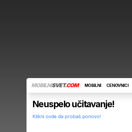
MOBILNI
SVET
.COM
MOBILNI
CENOVNICI
Neuspelo učitavanje!
Klikni ovde da probaš ponovo!