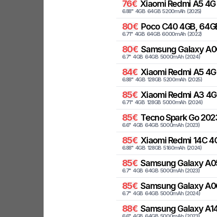
76
€
Xiaomi
Redmi A5 4G 
6.88
"
4
GB
64
GB
5200
mAh
(
2025
)
80
€
Poco
C40 4GB, 64G
6.71
"
4
GB
64
GB
6000
mAh
(
2022
)
80
€
Samsung
Galaxy A0
6.7
"
4
GB
64
GB
5000
mAh
(
2024
)
84
€
Xiaomi
Redmi A5 4G 
6.88
"
4
GB
128
GB
5200
mAh
(
2025
)
85
€
Xiaomi
Redmi A3 4GB
6.71
"
4
GB
128
GB
5000
mAh
(
2024
)
85
€
Tecno
Spark Go 202
6.6
"
4
GB
64
GB
5000
mAh
(
2023
)
85
€
Xiaomi
Redmi 14C 4G
6.88
"
4
GB
128
GB
5160
mAh
(
2024
)
85
€
Samsung
Galaxy A0
6.7
"
4
GB
64
GB
5000
mAh
(
2023
)
85
€
Samsung
Galaxy A0
6.7
"
4
GB
64
GB
5000
mAh
(
2024
)
88
€
Samsung
Galaxy A14
6.6
"
4
GB
64
GB
5000
mAh
(
2023
)