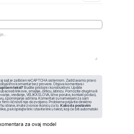
j sajt je zaštićen reCAPTCHA sistemom. Zadržavamo pravo
 objavimo komentar bez provere. Objava komentara i
upišem tekst?
Budite pristojni i konstruktivni. Upišite
bacivati linkove, smajlije, ćirilicu, latinicu. Pomozite drugima ili
vanje, vređanje, VELIKA SLOVA, lične poruke, kontakt podaci,
stvu, spominjanje admina. Komentari su namenjeni za sam
irmi i ličnosti nije dozvoljeno. Probleme prijavite direktno
rhu strane, imate zvonce ikonicu za to.
Kako da postavim
like, pa kopirajte link i stavite link u tekst, koji će biti automatski
omentara za ovaj model