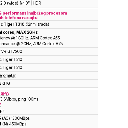
2.0 (wide) 1/4.0″ | HDR
%
performansi najbržeg procesora
ih telefona na sajtu
oc
Tiger
T310
(12nm izrada)
al cores
, MAX
2
GHz
ciency
@
1.8
GHz,
ARM
Cortex
A55
formance
@
2
GHz,
ARM
Cortex
A75
rVR
GT7200
c
Tiger T310
c
Tiger T310
erometar
id 16
HSPA
/3.6
Mbps
, ping 100ms
E
ps
5
(
AC
)
1300
MBps
4
(
N
)
450
MBps