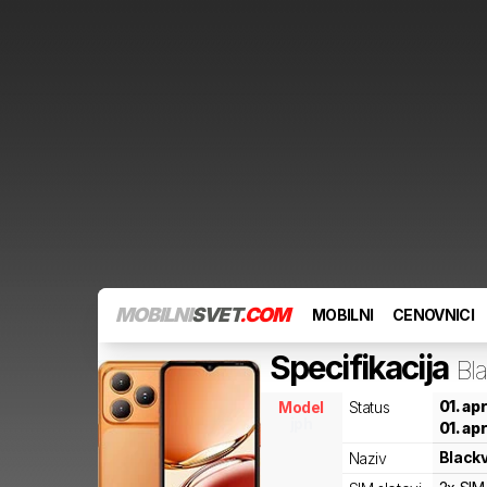
MOBILNI
SVET
.COM
MOBILNI
CENOVNICI
Specifikacija
Bl
01. ap
Model
Status
jph
01. ap
Black
Naziv