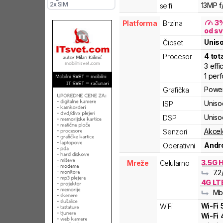
2x SIM
13MP f/
selfi
3
Platforma
Brzina
od sv
Unis
Čipset
4
tot
Procesor
3
effi
1
per
Powe
Grafička
Uniso
ISP
Uniso
DSP
Akcel
Senzori
Andro
Operativni
3.5G 
Mreže
Celularno
7.2
4G LT
Mb
Wi-Fi
WiFi
Wi-Fi