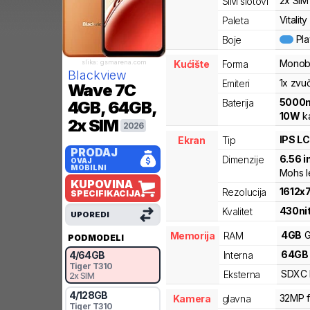
2x SIM
SIM slotovi
Vitalit
Paleta
Pl
Boje
Monob
slika: gsmarena.com
Kućište
Forma
Blackview
1x zvu
Emiteri
Wave 7C
5000
Baterija
4GB, 64GB,
10
W
ka
2x SIM
2026
IPS L
Ekran
Tip
PRODAJ
6.56
i
Dimenzije
OVAJ
MOBILNI
Mohs l
KUPOVINA
1612
x
Rezolucija
SPECIFIKACIJA
430
ni
Kvalitet
UPOREDI
4
GB
G
Memorija
RAM
PODMODELI
64
GB
Interna
4
/
64
GB
Tiger
T310
SDXC
Eksterna
2x SIM
4
/
128
GB
32MP f/
Kamera
glavna
Tiger
T310