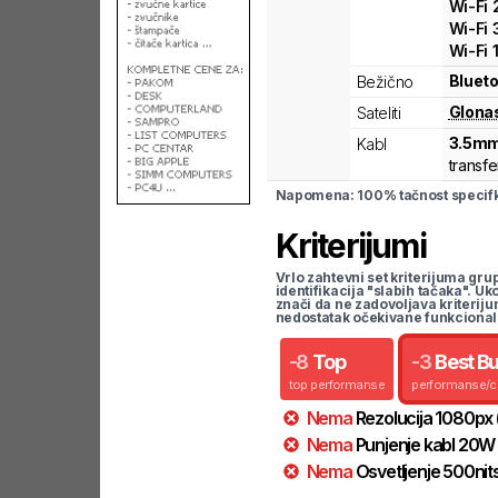
Wi-Fi
Wi-Fi
Wi-Fi
Blueto
Bežično
Glona
Sateliti
3.5mm
Kabl
transfe
Napomena: 100% tačnost specifka
Kriterijumi
Vrlo zahtevni set kriterijuma gru
identifikacija "slabih tačaka". U
znači da ne zadovoljava kriteriju
nedostatak očekivane funkcional
-
8
Top
-
3
Best B
top performanse
performanse/
Nema
Rezolucija
1080
px
Nema
Punjenje kabl
20
W
Nema
Osvetljenje
500
nit