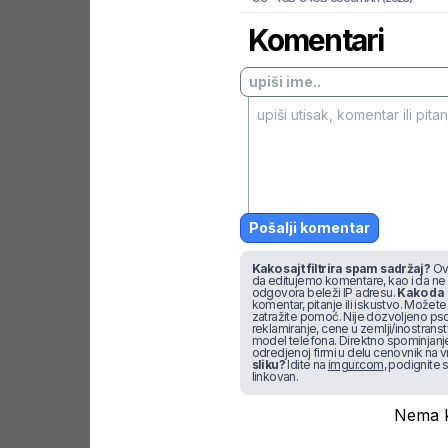
Komentari
Pošalji komentar
Kako sajt filtrira spam sadržaj?
Ova
da editujemo komentare, kao i da ne
odgovora beleži IP adresu.
Kako da 
komentar, pitanje ili iskustvo. Možete u
zatražite pomoć. Nije dozvoljeno pso
reklamiranje, cene u zemlji/inostran
model telefona. Direktno spominjanje f
odredjenoj firmi u delu cenovnik na v
sliku?
Idite na
imgur.com
, podignite s
linkovan.
Nema k