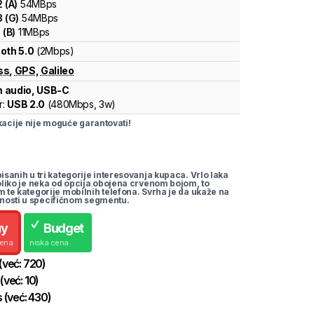
2
(
A
)
54
MBps
3
(
G
)
54
MBps
1
(
B
)
11
MBps
oth 5.0
(2Mbps)
ss
,
GPS
,
Galileo
 audio, USB-C
r:
USB 2.0
(
480Mbps,
3w
)
cije nije moguće garantovati!
pisanih u tri kategorije interesovanja kupaca. Vrlo laka
koliko je neka od opcija obojena crvenom bojom, to
m te kategorije mobilnih telefona. Svrha je da ukaže na
nosti u specifičnom segmentu.
uy
Budget
cena
niska cena
(već:
720
)
(već:
10
)
s
(već:
430
)