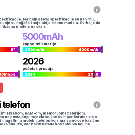
pecifikacije. Najbolji delovi specifikacije su na vrhu,
te koje su najjače i najslabije strane modela. Svrha je da
ifikacija modela na skali.
5000
mAh
kapacitet baterije
6
"
2000
mAh
4000
mAh
2026
početak prodaje
00
Mbps
2024
2026
 telefon
li većim ekranom, RAM-om, memorijom i baterijom.
cu na postojanje modela koji po ovih par karateristika
traži najjeftiniji mobilni telefon koji ima samo ove bazične
uboka analiza, već način uštede korisnicima koji ne