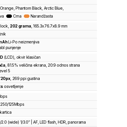
y Orange, Phantom Black, Arctic Blue,
ava
Crna
Narandžasta
lock
,
202
grama
,
165.3
x
76.7
x
8.9
mm
čnik
mAh
Li-Po
neizmenjiva
bl punjenje
CD
(LCD)
, okvir klasičan
nča
, 81.5% veličina ekrana
, 20:9 odnos strana
evel 5
720
px
,
269
ppi gustina
ts
osvetljenje
bps
250
/
125
Mbps
kartica
2.0 (wide) 1/3.0″ | AF, LED flash, HDR, panorama