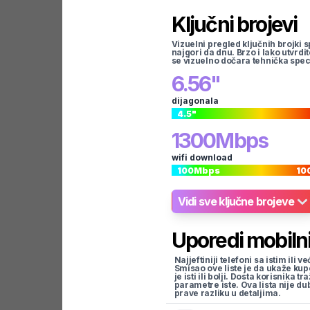
Ključni brojevi
Vizuelni pregled ključnih brojki s
najgori da dnu. Brzo i lako utvrdi
se vizuelno dočara tehnička spec
6.56
"
dijagonala
4.5
"
1300
Mbps
wifi download
100
Mbps
10
Vidi sve ključne brojeve
Uporedi mobilni
Najjeftiniji telefoni sa istim i
Smisao ove liste je da ukaže kup
je isti ili bolji. Dosta korisnika 
parametre iste. Ova lista nije d
prave razliku u detaljima.