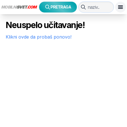
MOBILNI
SVET
.COM
PRETRAGA
Neuspelo učitavanje!
Klikni ovde da probaš ponovo!