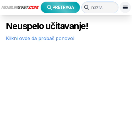
MOBILNI
SVET
.COM
PRETRAGA
Neuspelo učitavanje!
Klikni ovde da probaš ponovo!