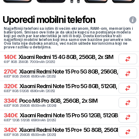
Uporedi mobilni telefon
Najjeftiniji telefoni sa istim ili većim ekranom, RAM-om, memorijom i
baterijom. Smisao ove liste je da ukaže kupcu na postojanje modela
koji po ovih par karateristika je isti ili bolji. Dosta korisnika traži
najjeftiniji mobilni telefon koji ima samo ove bazične parametre iste.
Ova lista nije duboka analiza, već način uštede korisnicima koji ne
prave razliku u detaljima.
140
€
Xiaomi
Redmi 15 4G 8GB, 256GB, 2x SIM
6.9
"
8
GB
256
GB
7000
mAh
(
2025
)
270
€
Xiaomi
Redmi Note 15 Pro 5G 8GB, 256GB, 2x SIM
6.83
"
8
GB
256
GB
6580
mAh
(
2025
)
320
€
Xiaomi
Redmi Note 15 Pro 5G 8GB, 512GB, 2x SIM
6.83
"
8
GB
512
GB
6580
mAh
(
2025
)
334
€
Poco
M8 Pro 8GB, 256GB, 2x SIM
6.83
"
8
GB
256
GB
6500
mAh
(
2026
)
340
€
Xiaomi
Redmi Note 15 Pro 5G 12GB, 512GB, 2x SIM
6.83
"
12
GB
512
GB
6580
mAh
(
2025
)
342
€
Xiaomi
Redmi Note 15 Pro+ 5G 8GB, 256GB, 2x SIM
6.83
"
8
GB
256
GB
6500
mAh
(
2025
)