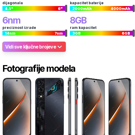
dijagonala
kapacitet baterije
4.5
"
6
"
2000
mAh
4000
mAh
6
nm
8
GB
preciznost izrade
ram kapacitet
14
nm
7
nm
3
GB
6
GB
Vidi sve ključne brojeve
Fotografije modela