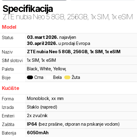
Specifikacija
ZTE
nubia Neo 5 8GB, 256GB, 1x SIM, 1x eSIM
Model
krj
03. mart 2026.
najavljen
Status
30. april 2026.
u prodaji Evropa
ZTE
nubia Neo 5 8GB, 256GB, 1x SIM, 1x eSIM
Naziv
1x SIM
, 1x eSIM
SIM slotovi
Black, White, Yellow,
Paleta
Crna
Bela
Žuta
Boje
Kućište
Monoblock
,
x
x
mm
Forma
Staklo (napred)
Izrada
2x zvučnik
Emiteri
IP64
(bez prašine, otporan na prskanje vodom)
Zaštita
6050
mAh
Baterija