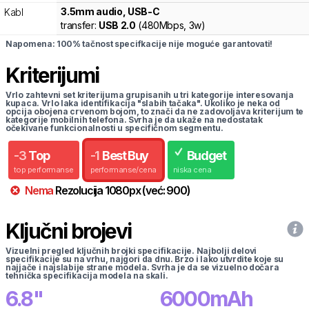
3.5mm audio, USB-C
Kabl
transfer:
USB 2.0
(
480Mbps,
3w
)
Napomena: 100% tačnost specifkacije nije moguće garantovati!
Kriterijumi
Vrlo zahtevni set kriterijuma grupisanih u tri kategorije interesovanja
kupaca. Vrlo laka identifikacija "slabih tačaka". Ukoliko je neka od
opcija obojena crvenom bojom, to znači da ne zadovoljava kriterijum te
kategorije mobilnih telefona. Svrha je da ukaže na nedostatak
očekivane funkcionalnosti u specifičnom segmentu.
-
3
Top
-
1
Best Buy
Budget
top performanse
performanse/cena
niska cena
Nema
Rezolucija
1080
px
(već:
900
)
Ključni brojevi
Vizuelni pregled ključnih brojki specifikacije. Najbolji delovi
specifikacije su na vrhu, najgori da dnu. Brzo i lako utvrdite koje su
najjače i najslabije strane modela. Svrha je da se vizuelno dočara
tehnička specifikacija modela na skali.
6.8
"
6000
mAh