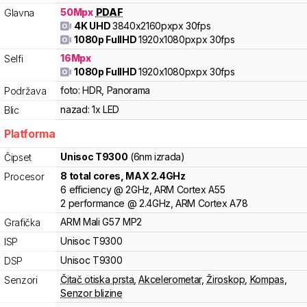
50
Mpx
PDAF
Glavna
4K UHD
3840x2160pxpx
30fps
1080p FullHD
1920x1080pxpx
30fps
16
Mpx
Selfi
1080p FullHD
1920x1080pxpx
30fps
foto:
HDR, Panorama
Podržava
nazad:
1x LED
Blic
Platforma
Unisoc
T9300
(6nm izrada)
Čipset
8
total cores
, MAX
2.4
GHz
Procesor
6
efficiency
@
2
GHz,
ARM
Cortex
A55
2
performance
@
2.4
GHz,
ARM
Cortex
A78
ARM
Mali
G57 MP2
Grafička
Unisoc
T9300
ISP
Unisoc
T9300
DSP
Čitač otiska prsta
,
Akcelerometar
,
Žiroskop
,
Kompas
,
Senzori
Senzor blizine