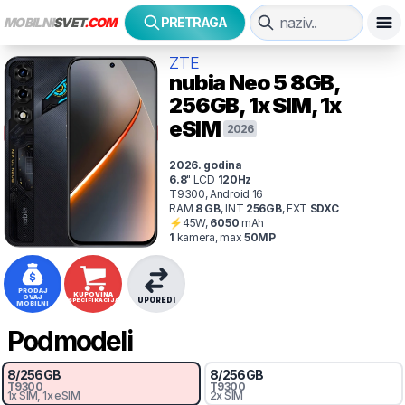
MOBILNI
SVET
.COM
PRETRAGA
ZTE
nubia Neo 5
8GB,
256GB, 1x SIM, 1x
eSIM
2026
2026
. godina
6.8
"
LCD
120
Hz
T9300, Android 16
RAM
8
GB
,
INT
256
GB
,
EXT
SDXC
⚡
45
W,
6050
mAh
1
kamer
a
, max
50
MP
PRODAJ
KUPOVINA
OVAJ
UPOREDI
SPECIFIKACIJA
MOBILNI
Podmodeli
8
/
256
GB
8
/
256
GB
T9300
T9300
1x SIM
, 1x eSIM
2x SIM