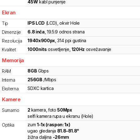
45
W
kabl punjenje
Ekran
IPS LCD
(LCD)
, okvir Hole
Tip
6.8
inča
, 19.5:9 odnos strana
Dimenzije
1940
x
900
px
,
314
ppi gustina
Rezolucija
1000
nits
osvetljenje
,
120
Hz
osvežavanje
Kvalitet
Memorija
8
GB
Gbps
RAM
256
GB
/
Mbps
Interna
SDXC
kartica
Eksterna
Kamere
2
kamera
,
foto
50
Mpx
Sumarno
selfi kamera rupa u ekranu (Hole)
zum
1
-
1
x (raspon:
1
x)
Optika
ugao gledanja
81.8
-
81.8
°
žižna daljina
-
26
mm