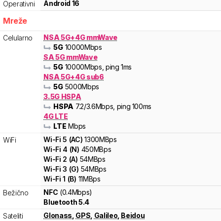
Android 16
Operativni
Mreže
NSA 5G+4G mmWave
Celularno
5G
10000
Mbps
SA 5G mmWave
5G
10000
Mbps
, ping 1ms
NSA 5G+4G sub6
5G
5000
Mbps
3.5G HSPA
HSPA
7.2
/3.6
Mbps
, ping 100ms
4G LTE
LTE
Mbps
Wi-Fi
5
(
AC
)
1300
MBps
WiFi
Wi-Fi
4
(
N
)
450
MBps
Wi-Fi
2
(
A
)
54
MBps
Wi-Fi
3
(
G
)
54
MBps
Wi-Fi
1
(
B
)
11
MBps
NFC
(0.4Mbps)
Bežično
Bluetooth 5.4
Glonass
,
GPS
,
Galileo
,
Beidou
Sateliti