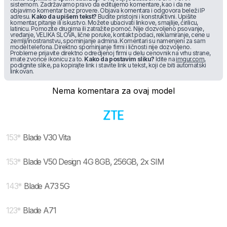
sistemom. Zadržavamo pravo da editujemo komentare, kao i da ne
objavimo komentar bez provere. Objava komentara i odgovora beleži IP
adresu.
Kako da upišem tekst?
Budite pristojni i konstruktivni. Upišite
komentar, pitanje ili iskustvo. Možete ubacivati linkove, smajlije, ćirilicu,
latinicu. Pomozite drugima ili zatražite pomoć. Nije dozvoljeno psovanje,
vređanje, VELIKA SLOVA, lične poruke, kontakt podaci, reklamiranje, cene u
zemlji/inostranstvu, spominjanje admina. Komentari su namenjeni za sam
model telefona. Direktno spominjanje firmi i ličnosti nije dozvoljeno.
Probleme prijavite direktno odredjenoj firmi u delu cenovnik na vrhu strane,
imate zvonce ikonicu za to.
Kako da postavim sliku?
Idite na
imgur.com
,
podignite slike, pa kopirajte link i stavite link u tekst, koji će biti automatski
linkovan.
Nema komentara za ovaj model
153
*
Blade V30 Vita
153
*
Blade V50 Design 4G 8GB, 256GB, 2x SIM
143
*
Blade A73 5G
123
*
Blade A71