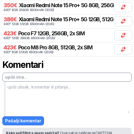
350
€
Xiaomi
Redmi Note 15 Pro+ 5G 8GB, 256GB, 1x SIM,
6.83
"
8
GB
256
GB
6500
mAh
(
2025
)
386
€
Xiaomi
Redmi Note 15 Pro+ 5G 12GB, 512GB, 2x SIM
6.83
"
12
GB
512
GB
6500
mAh
(
2025
)
423
€
Poco
F7 12GB, 256GB, 2x SIM
6.83
"
12
GB
256
GB
6500
mAh
(
2025
)
423
€
Poco
M8 Pro 8GB, 512GB, 2x SIM
6.83
"
8
GB
512
GB
6500
mAh
(
2026
)
Komentari
Pošalji komentar
Kako sajt filtrira spam sadržaj?
Ovaj sajt je zaštićen reCAPTCHA