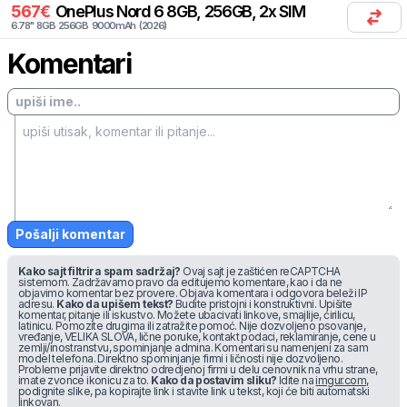
567
€
OnePlus
Nord 6 8GB, 256GB, 2x SIM
6.78
"
8
GB
256
GB
9000
mAh
(
2026
)
Komentari
Pošalji komentar
Kako sajt filtrira spam sadržaj?
Ovaj sajt je zaštićen reCAPTCHA
sistemom. Zadržavamo pravo da editujemo komentare, kao i da ne
objavimo komentar bez provere. Objava komentara i odgovora beleži IP
adresu.
Kako da upišem tekst?
Budite pristojni i konstruktivni. Upišite
komentar, pitanje ili iskustvo. Možete ubacivati linkove, smajlije, ćirilicu,
latinicu. Pomozite drugima ili zatražite pomoć. Nije dozvoljeno psovanje,
vređanje, VELIKA SLOVA, lične poruke, kontakt podaci, reklamiranje, cene u
zemlji/inostranstvu, spominjanje admina. Komentari su namenjeni za sam
model telefona. Direktno spominjanje firmi i ličnosti nije dozvoljeno.
Probleme prijavite direktno odredjenoj firmi u delu cenovnik na vrhu strane,
imate zvonce ikonicu za to.
Kako da postavim sliku?
Idite na
imgur.com
,
podignite slike, pa kopirajte link i stavite link u tekst, koji će biti automatski
linkovan.