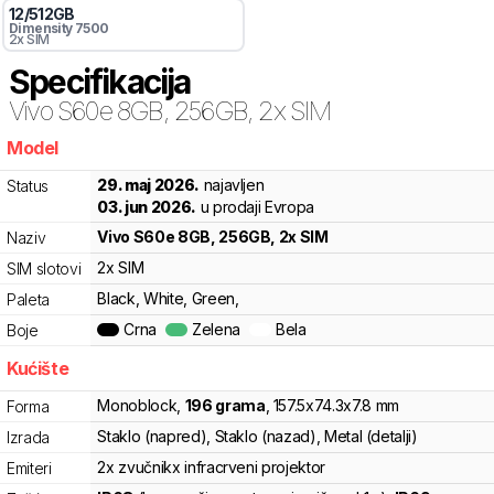
12
/
512
GB
Dimensity 7500
2x SIM
Specifikacija
Vivo
S60e 8GB, 256GB, 2x SIM
Model
lcs
29. maj 2026.
najavljen
Status
03. jun 2026.
u prodaji Evropa
Vivo
S60e 8GB, 256GB, 2x SIM
Naziv
2x SIM
SIM slotovi
Black, White, Green,
Paleta
Crna
Zelena
Bela
Boje
Kućište
Monoblock
,
196
grama
,
157.5
x
74.3
x
7.8
mm
Forma
Staklo (napred), Staklo (nazad), Metal (detalji)
Izrada
2x zvučnik
x infracrveni projektor
Emiteri