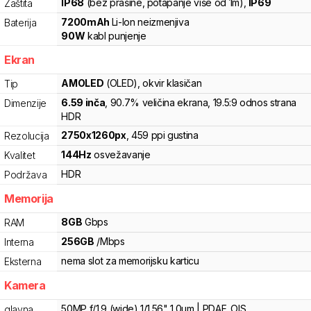
IP68
(bez prašine, potapanje više od 1m)
,
IP69
Zaštita
7200
mAh
Li-Ion
neizmenjiva
Baterija
90
W
kabl punjenje
Ekran
AMOLED
(OLED)
, okvir klasičan
Tip
6.59
inča
, 90.7% veličina ekrana
, 19.5:9 odnos strana
Dimenzije
HDR
2750
x
1260
px
,
459
ppi gustina
Rezolucija
144
Hz
osvežavanje
Kvalitet
HDR
Podržava
Memorija
8
GB
Gbps
RAM
256
GB
/
Mbps
Interna
nema slot za memorijsku karticu
Eksterna
Kamera
50MP f/1.9 (wide) 1/1.56" 1.0µm | PDAF, OIS
glavna