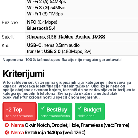
Wi-Fi
2
(
A
)
54
MBps
Wi-Fi
3
(
G
)
54
MBps
Wi-Fi
1
(
B
)
11
MBps
NFC
(0.4Mbps)
Bežično
Bluetooth 5.4
Glonass
,
GPS
,
Galileo
,
Beidou
,
QZSS
Sateliti
USB-C
, nema 3.5mm audio
Kabl
transfer:
USB 2.0
(
480Mbps,
3w
)
Napomena: 100% tačnost specifkacije nije moguće garantovati!
Kriterijumi
Vrlo zahtevni set kriterijuma grupisanih u tri kategorije interesovanja
kupaca. Vrlo laka identifikacija "slabih tačaka". Ukoliko je neka od
opcija obojena crvenom bojom, to znači da ne zadovoljava kriterijum te
kategorije mobilnih telefona. Svrha je da ukaže na nedostatak
očekivane funkcionalnosti u specifičnom segmentu.
-
2
Top
Best Buy
Budget
top performanse
performanse/cena
niska cena
Nema
Okvir
Notch, Droplet, Hole, Frameless
(već:
Frame
)
Nema
Rezolucija
1440
px
(već:
1260
)