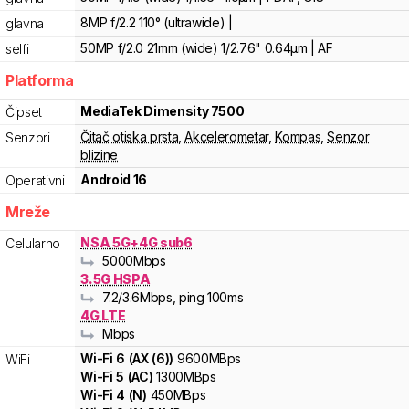
8MP f/2.2 110° (ultrawide) |
glavna
50MP f/2.0 21mm (wide) 1/2.76" 0.64µm | AF
selfi
Platforma
MediaTek
Dimensity 7500
Čipset
Čitač otiska prsta
,
Akcelerometar
,
Kompas
,
Senzor
Senzori
blizine
Android 16
Operativni
Mreže
NSA 5G+4G sub6
Celularno
5000
Mbps
3.5G HSPA
7.2
/3.6
Mbps
, ping 100ms
4G LTE
Mbps
Wi-Fi
6
(
AX (6)
)
9600
MBps
WiFi
Wi-Fi
5
(
AC
)
1300
MBps
Wi-Fi
4
(
N
)
450
MBps