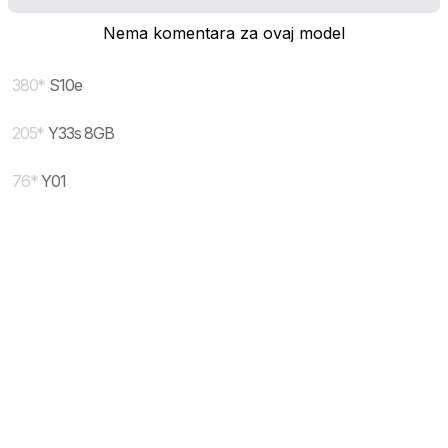
Nema komentara za ovaj model
380
*
S10e
205
*
Y33s 8GB
76
*
Y01
* maloprodajna cena sa uključenim PDV-om.
Uslovi korišćenja
Mail:
Dinarske cene modela se dele sa prodajnim
mobilnisvet.com@gmail.com - Sva prava