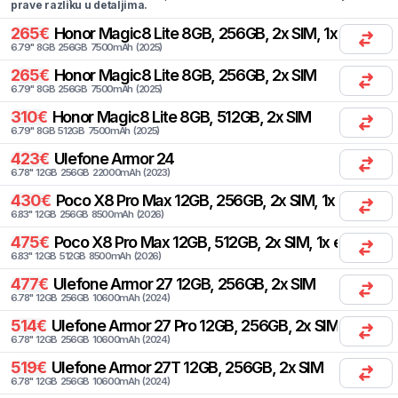
prave razliku u detaljima.
265
€
Honor
Magic8 Lite 8GB, 256GB, 2x SIM, 1x eSIM
6.79
"
8
GB
256
GB
7500
mAh
(
2025
)
265
€
Honor
Magic8 Lite 8GB, 256GB, 2x SIM
6.79
"
8
GB
256
GB
7500
mAh
(
2025
)
310
€
Honor
Magic8 Lite 8GB, 512GB, 2x SIM
6.79
"
8
GB
512
GB
7500
mAh
(
2025
)
423
€
Ulefone
Armor 24
6.78
"
12
GB
256
GB
22000
mAh
(
2023
)
430
€
Poco
X8 Pro Max 12GB, 256GB, 2x SIM, 1x eSIM
6.83
"
12
GB
256
GB
8500
mAh
(
2026
)
475
€
Poco
X8 Pro Max 12GB, 512GB, 2x SIM, 1x eSIM
6.83
"
12
GB
512
GB
8500
mAh
(
2026
)
477
€
Ulefone
Armor 27 12GB, 256GB, 2x SIM
6.78
"
12
GB
256
GB
10600
mAh
(
2024
)
514
€
Ulefone
Armor 27 Pro 12GB, 256GB, 2x SIM
6.78
"
12
GB
256
GB
10600
mAh
(
2024
)
519
€
Ulefone
Armor 27T 12GB, 256GB, 2x SIM
6.78
"
12
GB
256
GB
10600
mAh
(
2024
)