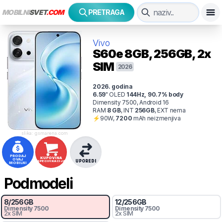
MOBILNI
SVET
.COM
PRETRAGA
Vivo
S60e
8GB, 256GB, 2x
SIM
2026
2026
. godina
6.59
"
OLED
144
Hz
,
90.7
% body
Dimensity 7500, Android 16
RAM
8
GB
,
INT
256
GB
,
EXT
nema
⚡
90
W,
7200
mAh
neizmenjiva
slika: gsmarena.com
PRODAJ
KUPOVINA
OVAJ
UPOREDI
SPECIFIKACIJA
MOBILNI
Podmodeli
8
/
256
GB
12
/
256
GB
Dimensity 7500
Dimensity 7500
2x SIM
2x SIM