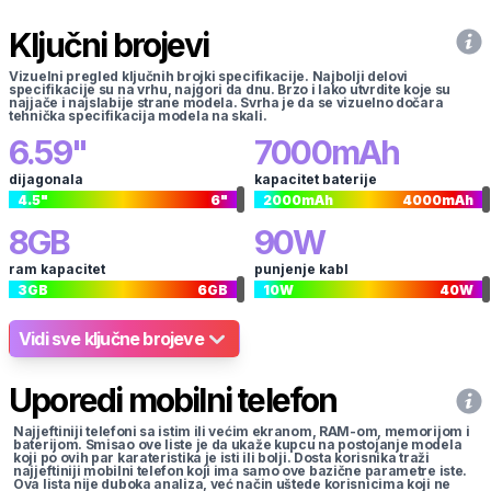
Ključni brojevi
Vizuelni pregled ključnih brojki specifikacije. Najbolji delovi
specifikacije su na vrhu, najgori da dnu. Brzo i lako utvrdite koje su
najjače i najslabije strane modela. Svrha je da se vizuelno dočara
tehnička specifikacija modela na skali.
6.59
"
7000
mAh
dijagonala
kapacitet baterije
4.5
"
6
"
2000
mAh
4000
mAh
8
GB
90
W
ram kapacitet
punjenje kabl
3
GB
6
GB
10
W
40
W
Vidi sve ključne brojeve
Uporedi mobilni telefon
Najjeftiniji telefoni sa istim ili većim ekranom, RAM-om, memorijom i
baterijom. Smisao ove liste je da ukaže kupcu na postojanje modela
koji po ovih par karateristika je isti ili bolji. Dosta korisnika traži
najjeftiniji mobilni telefon koji ima samo ove bazične parametre iste.
Ova lista nije duboka analiza, već način uštede korisnicima koji ne