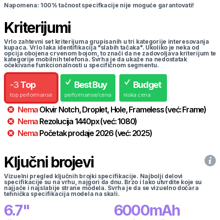
Napomena: 100% tačnost specifkacije nije moguće garantovati!
Kriterijumi
Vrlo zahtevni set kriterijuma grupisanih u tri kategorije interesovanja
kupaca. Vrlo laka identifikacija "slabih tačaka". Ukoliko je neka od
opcija obojena crvenom bojom, to znači da ne zadovoljava kriterijum te
kategorije mobilnih telefona. Svrha je da ukaže na nedostatak
očekivane funkcionalnosti u specifičnom segmentu.
-
3
Top
Best Buy
Budget
top performanse
performanse/cena
niska cena
Nema
Okvir
Notch, Droplet, Hole, Frameless
(već:
Frame
)
Nema
Rezolucija
1440
px
(već:
1080
)
Nema
Početak prodaje
2026
(već:
2025
)
Ključni brojevi
Vizuelni pregled ključnih brojki specifikacije. Najbolji delovi
specifikacije su na vrhu, najgori da dnu. Brzo i lako utvrdite koje su
najjače i najslabije strane modela. Svrha je da se vizuelno dočara
tehnička specifikacija modela na skali.
6.7
"
6000
mAh