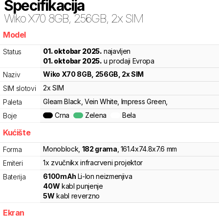
Specifikacija
Wiko
X70 8GB, 256GB, 2x SIM
Model
ltg
01. oktobar 2025.
najavljen
Status
01. oktobar 2025.
u prodaji Evropa
Wiko
X70 8GB, 256GB, 2x SIM
Naziv
2x SIM
SIM slotovi
Gleam Black, Vein White, Impress Green,
Paleta
Crna
Zelena
Bela
Boje
Kućište
Monoblock
,
182
grama
,
161.4
x
74.8
x
7.6
mm
Forma
1x zvučnik
x infracrveni projektor
Emiteri
6100
mAh
Li-Ion
neizmenjiva
Baterija
40
W
kabl punjenje
5
W
kabl reverzno
Ekran