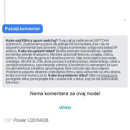
Pošalji komentar
Kako sajt filtrira spam sadržaj?
Ovaj sajt je zaštićen reCAPTCHA
sistemom. Zadržavamo pravo da editujemo komentare, kao i da ne
objavimo komentar bez provere. Objava komentara i odgovora beleži IP
adresu.
Kako da upišem tekst?
Budite pristojni i konstruktivni. Upišite
komentar, pitanje ili iskustvo. Možete ubacivati linkove, smajlije, ćirilicu,
latinicu. Pomozite drugima ili zatražite pomoć. Nije dozvoljeno psovanje,
vređanje, VELIKA SLOVA, lične poruke, kontakt podaci, reklamiranje, cene u
zemlji/inostranstvu, spominjanje admina. Komentari su namenjeni za sam
model telefona. Direktno spominjanje firmi i ličnosti nije dozvoljeno.
Probleme prijavite direktno odredjenoj firmi u delu cenovnik na vrhu strane,
imate zvonce ikonicu za to.
Kako da postavim sliku?
Idite na
imgur.com
,
podignite slike, pa kopirajte link i stavite link u tekst, koji će biti automatski
linkovan.
Nema komentara za ovaj model
129
*
Power U20 64GB