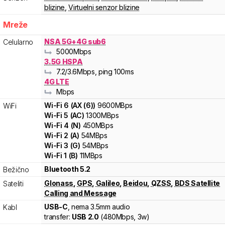
blizine
,
Virtuelni senzor blizine
Mreže
NSA 5G+4G sub6
Celularno
5000
Mbps
3.5G HSPA
7.2
/3.6
Mbps
, ping 100ms
4G LTE
Mbps
Wi-Fi
6
(
AX (6)
)
9600
MBps
WiFi
Wi-Fi
5
(
AC
)
1300
MBps
Wi-Fi
4
(
N
)
450
MBps
Wi-Fi
2
(
A
)
54
MBps
Wi-Fi
3
(
G
)
54
MBps
Wi-Fi
1
(
B
)
11
MBps
Bluetooth 5.2
Bežično
Glonass
,
GPS
,
Galileo
,
Beidou
,
QZSS
,
BDS Satellite
Sateliti
Calling and Message
USB-C
, nema 3.5mm audio
Kabl
transfer:
USB 2.0
(
480Mbps,
3w
)