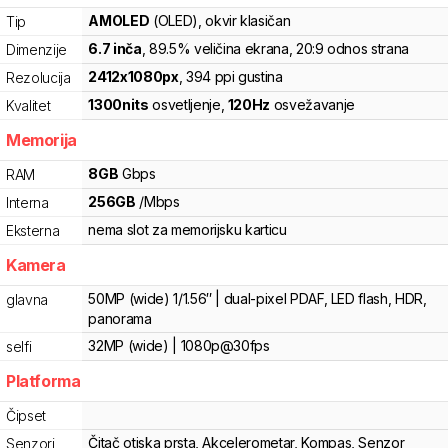
AMOLED
(OLED)
, okvir klasičan
Tip
6.7
inča
, 89.5% veličina ekrana
, 20:9 odnos strana
Dimenzije
2412
x
1080
px
,
394
ppi gustina
Rezolucija
1300
nits
osvetljenje
,
120
Hz
osvežavanje
Kvalitet
Memorija
8
GB
Gbps
RAM
256
GB
/
Mbps
Interna
nema slot za memorijsku karticu
Eksterna
Kamera
50MP (wide) 1/1.56″ | dual-pixel PDAF, LED flash, HDR,
glavna
panorama
32MP (wide) | 1080p@30fps
selfi
Platforma
Čipset
Čitač otiska prsta
,
Akcelerometar
,
Kompas
,
Senzor
Senzori