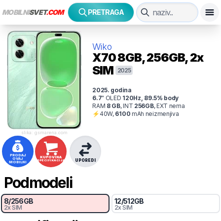
MOBILNI
SVET
.COM
PRETRAGA
Wiko
X70
8GB, 256GB, 2x
SIM
2025
2025
. godina
6.7
"
OLED
120
Hz
,
89.5
% body
RAM
8
GB
,
INT
256
GB
,
EXT
nema
⚡
40
W,
6100
mAh
neizmenjiva
slika: gsmarena.com
PRODAJ
KUPOVINA
OVAJ
UPOREDI
SPECIFIKACIJA
MOBILNI
Podmodeli
8
/
256
GB
12
/
512
GB
2x SIM
2x SIM