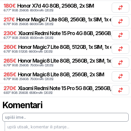
180
€
Honor
X7d 4G 8GB, 256GB, 2x SIM
6.77
"
8
GB
256
GB
6500
mAh
(
2025
)
217
€
Honor
Magic7 Lite 8GB, 256GB, 1x SIM, 1x eSIM
6.78
"
8
GB
256
GB
6600
mAh
(
2025
)
230
€
Xiaomi
Redmi Note 15 Pro 4G 8GB, 256GB, 2x SIM
6.77
"
8
GB
256
GB
6500
mAh
(
2025
)
260
€
Honor
Magic7 Lite 8GB, 512GB, 1x SIM, 1x eSIM
6.78
"
8
GB
512
GB
6600
mAh
(
2025
)
265
€
Honor
Magic8 Lite 8GB, 256GB, 2x SIM, 1x eSIM
6.79
"
8
GB
256
GB
7500
mAh
(
2025
)
265
€
Honor
Magic8 Lite 8GB, 256GB, 2x SIM
6.79
"
8
GB
256
GB
7500
mAh
(
2025
)
270
€
Xiaomi
Redmi Note 15 Pro 5G 8GB, 256GB, 2x SIM
6.83
"
8
GB
256
GB
6580
mAh
(
2025
)
Komentari