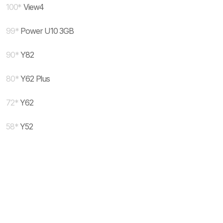
100
*
View4
99
*
Power U10 3GB
90
*
Y82
80
*
Y62 Plus
72
*
Y62
58
*
Y52