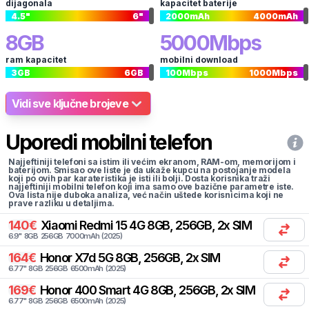
dijagonala
kapacitet baterije
4.5
"
6
"
2000
mAh
4000
mAh
8
GB
5000
Mbps
ram kapacitet
mobilni download
3
GB
6
GB
100
Mbps
1000
Mbps
Vidi sve ključne brojeve
Uporedi mobilni telefon
Najjeftiniji telefoni sa istim ili većim ekranom, RAM-om, memorijom i
baterijom. Smisao ove liste je da ukaže kupcu na postojanje modela
koji po ovih par karateristika je isti ili bolji. Dosta korisnika traži
najjeftiniji mobilni telefon koji ima samo ove bazične parametre iste.
Ova lista nije duboka analiza, već način uštede korisnicima koji ne
prave razliku u detaljima.
140
€
Xiaomi
Redmi 15 4G 8GB, 256GB, 2x SIM
6.9
"
8
GB
256
GB
7000
mAh
(
2025
)
164
€
Honor
X7d 5G 8GB, 256GB, 2x SIM
6.77
"
8
GB
256
GB
6500
mAh
(
2025
)
169
€
Honor
400 Smart 4G 8GB, 256GB, 2x SIM
6.77
"
8
GB
256
GB
6500
mAh
(
2025
)