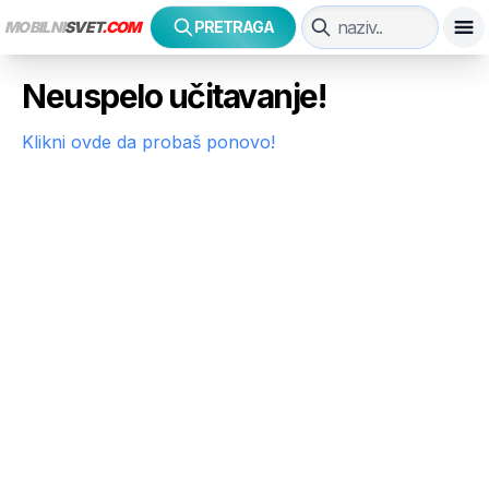
MOBILNI
SVET
.COM
PRETRAGA
Neuspelo učitavanje!
Klikni ovde da probaš ponovo!