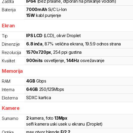
IP64
(bez prašine, otporan na prskanje vodom)
Zaštita
7000
mAh
Si/C Li-Ion
Baterija
15
W
kabl punjenje
Ekran
IPS LCD
(LCD)
, okvir Droplet
Tip
6.8
inča
, 87% veličina ekrana
, 19.5:9 odnos strana
Dimenzije
1570
x
720
px
,
254
ppi gustina
Rezolucija
900
nits
osvetljenje
,
144
Hz
osvežavanje
Kvalitet
Memorija
4
GB
Gbps
RAM
64
GB
250
/
125
Mbps
Interna
SDXC
kartica
Eksterna
Kamere
2
kamera
,
foto
13
Mpx
Sumarno
selfi kamera uski usek u ekranu (Droplet)
max otvor blende
F/
2.2
Optika