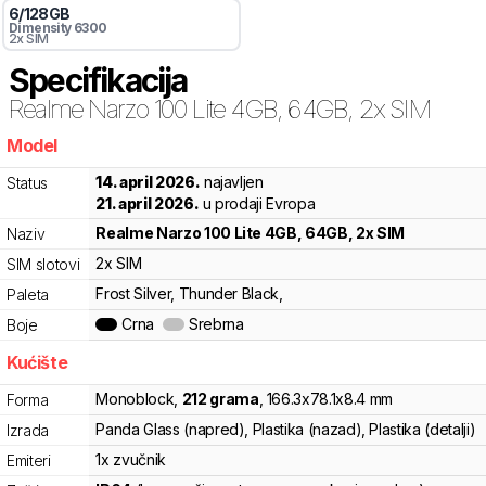
6
/
128
GB
Dimensity 6300
2x SIM
Specifikacija
Realme
Narzo 100 Lite 4GB, 64GB, 2x SIM
Model
nxw
14. april 2026.
najavljen
Status
21. april 2026.
u prodaji Evropa
Realme
Narzo 100 Lite 4GB, 64GB, 2x SIM
Naziv
2x SIM
SIM slotovi
Frost Silver, Thunder Black,
Paleta
Crna
Srebrna
Boje
Kućište
Monoblock
,
212
grama
,
166.3
x
78.1
x
8.4
mm
Forma
Panda Glass (napred), Plastika (nazad), Plastika (detalji)
Izrada
1x zvučnik
Emiteri