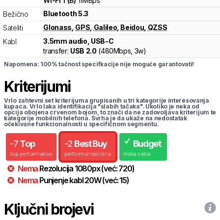
Wi-Fi
1
(
B
)
11
MBps
Bluetooth 5.3
Bežično
Glonass
,
GPS
,
Galileo
,
Beidou
,
QZSS
Sateliti
3.5mm audio, USB-C
Kabl
transfer:
USB 2.0
(
480Mbps,
3w
)
Napomena: 100% tačnost specifkacije nije moguće garantovati!
Kriterijumi
Vrlo zahtevni set kriterijuma grupisanih u tri kategorije interesovanja
kupaca. Vrlo laka identifikacija "slabih tačaka". Ukoliko je neka od
opcija obojena crvenom bojom, to znači da ne zadovoljava kriterijum te
kategorije mobilnih telefona. Svrha je da ukaže na nedostatak
očekivane funkcionalnosti u specifičnom segmentu.
-
7
Top
-
2
Best Buy
Budget
top performanse
performanse/cena
niska cena
Nema
Rezolucija
1080
px
(već:
720
)
Nema
Punjenje kabl
20
W
(već:
15
)
Ključni brojevi