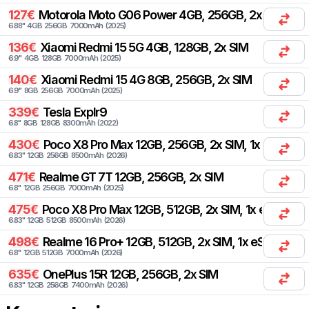
127
€
Motorola
Moto G06 Power 4GB, 256GB, 2x SIM
6.88
"
4
GB
256
GB
7000
mAh
(
2025
)
136
€
Xiaomi
Redmi 15 5G 4GB, 128GB, 2x SIM
6.9
"
4
GB
128
GB
7000
mAh
(
2025
)
140
€
Xiaomi
Redmi 15 4G 8GB, 256GB, 2x SIM
6.9
"
8
GB
256
GB
7000
mAh
(
2025
)
339
€
Tesla
Explr9
6.8
"
8
GB
128
GB
8300
mAh
(
2022
)
430
€
Poco
X8 Pro Max 12GB, 256GB, 2x SIM, 1x eSIM
6.83
"
12
GB
256
GB
8500
mAh
(
2026
)
471
€
Realme
GT 7T 12GB, 256GB, 2x SIM
6.8
"
12
GB
256
GB
7000
mAh
(
2025
)
475
€
Poco
X8 Pro Max 12GB, 512GB, 2x SIM, 1x eSIM
6.83
"
12
GB
512
GB
8500
mAh
(
2026
)
498
€
Realme
16 Pro+ 12GB, 512GB, 2x SIM, 1x eSIM
6.8
"
12
GB
512
GB
7000
mAh
(
2026
)
635
€
OnePlus
15R 12GB, 256GB, 2x SIM
6.83
"
12
GB
256
GB
7400
mAh
(
2026
)