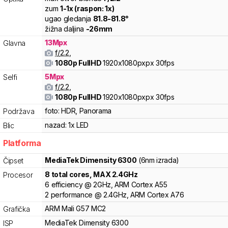
zum
1
-
1
x (raspon:
1
x)
ugao gledanja
81.8
-
81.8
°
žižna daljina
-
26
mm
13
Mpx
Glavna
f/
2.2
,
1080p FullHD
1920x1080pxpx
30fps
5
Mpx
Selfi
f/
2.2
,
1080p FullHD
1920x1080pxpx
30fps
foto:
HDR, Panorama
Podržava
nazad:
1x LED
Blic
Platforma
MediaTek
Dimensity 6300
(6nm izrada)
Čipset
8
total cores
, MAX
2.4
GHz
Procesor
6
efficiency
@
2
GHz,
ARM
Cortex
A55
2
performance
@
2.4
GHz,
ARM
Cortex
A76
ARM
Mali
G57 MC2
Grafička
MediaTek
Dimensity
6300
ISP