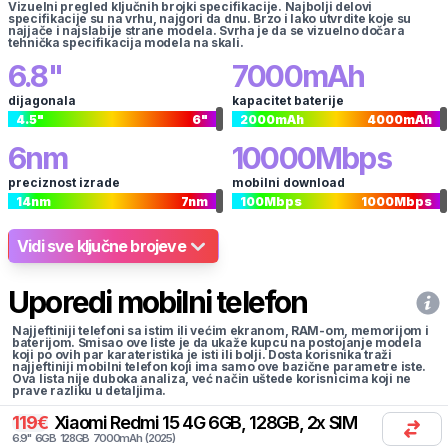
Vizuelni pregled ključnih brojki specifikacije. Najbolji delovi
specifikacije su na vrhu, najgori da dnu. Brzo i lako utvrdite koje su
najjače i najslabije strane modela. Svrha je da se vizuelno dočara
tehnička specifikacija modela na skali.
6.8
"
7000
mAh
dijagonala
kapacitet baterije
4.5
"
6
"
2000
mAh
4000
mAh
6
nm
10000
Mbps
preciznost izrade
mobilni download
14
nm
7
nm
100
Mbps
1000
Mbps
Vidi sve ključne brojeve
Uporedi mobilni telefon
Najjeftiniji telefoni sa istim ili većim ekranom, RAM-om, memorijom i
baterijom. Smisao ove liste je da ukaže kupcu na postojanje modela
koji po ovih par karateristika je isti ili bolji. Dosta korisnika traži
najjeftiniji mobilni telefon koji ima samo ove bazične parametre iste.
Ova lista nije duboka analiza, već način uštede korisnicima koji ne
prave razliku u detaljima.
119
€
Xiaomi
Redmi 15 4G 6GB, 128GB, 2x SIM
6.9
"
6
GB
128
GB
7000
mAh
(
2025
)