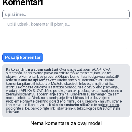
Komentari
Pošalji komentar
Kako sajt filtrira spam sadržaj?
Ovaj sajt je zaštićen reCAPTCHA
sistemom. Zadržavamo pravo da editujemo komentare, kao i da ne
objavimo komentar bez provere. Objava komentara i odgovora beleži IP
adresu.
Kako da upišem tekst?
Budite pristojni i konstruktivni. Upišite
komentar, pitanje ili iskustvo. Možete ubacivati linkove, smajlije, ćirilicu,
latinicu. Pomozite drugima ili zatražite pomoć. Nije dozvoljeno psovanje,
vređanje, VELIKA SLOVA, lične poruke, kontakt podaci, reklamiranje, cene u
zemlji/inostranstvu, spominjanje admina. Komentari su namenjeni za sam
model telefona. Direktno spominjanje firmi i ličnosti nije dozvoljeno.
Probleme prijavite direktno odredjenoj firmi u delu cenovnik na vrhu strane,
imate zvonce ikonicu za to.
Kako da postavim sliku?
Idite na
imgur.com
,
podignite slike, pa kopirajte link i stavite link u tekst, koji će biti automatski
linkovan.
Nema komentara za ovaj model