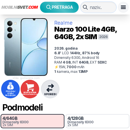
MOBILNI
SVET
.COM
PRETRAGA
Realme
Narzo 100 Lite
4GB,
64GB, 2x SIM
2026
2026
. godina
6.8
"
LCD
144
Hz
,
87
% body
Dimensity 6300, Android 16
RAM
4
GB
,
INT
64
GB
,
EXT
SDXC
⚡
15
W,
7000
mAh
1
kamer
a
, max
13
MP
slika: gsmarena.com
PRODAJ
KUPOVINA
OVAJ
UPOREDI
SPECIFIKACIJA
MOBILNI
Podmodeli
4
/
64
GB
4
/
128
GB
Dimensity 6300
Dimensity 6300
2x SIM
2x SIM