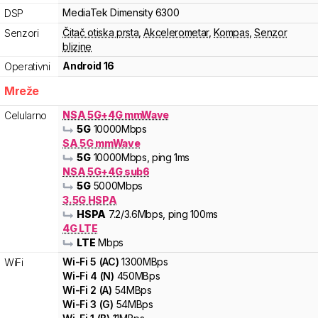
MediaTek
Dimensity
6300
DSP
Čitač otiska prsta
,
Akcelerometar
,
Kompas
,
Senzor
Senzori
blizine
Android 16
Operativni
Mreže
NSA 5G+4G mmWave
Celularno
5G
10000
Mbps
SA 5G mmWave
5G
10000
Mbps
, ping 1ms
NSA 5G+4G sub6
5G
5000
Mbps
3.5G HSPA
HSPA
7.2
/3.6
Mbps
, ping 100ms
4G LTE
LTE
Mbps
Wi-Fi
5
(
AC
)
1300
MBps
WiFi
Wi-Fi
4
(
N
)
450
MBps
Wi-Fi
2
(
A
)
54
MBps
Wi-Fi
3
(
G
)
54
MBps