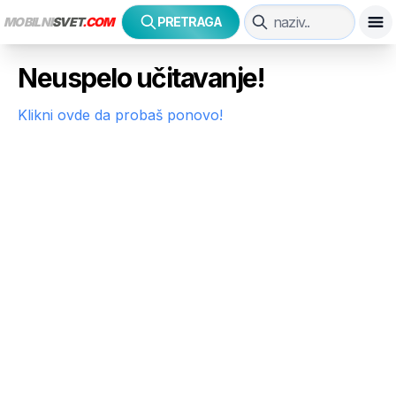
MOBILNI
SVET
.COM
PRETRAGA
Neuspelo učitavanje!
Klikni ovde da probaš ponovo!