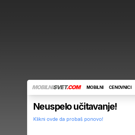
MOBILNI
SVET
.COM
MOBILNI
CENOVNICI
Neuspelo učitavanje!
Klikni ovde da probaš ponovo!