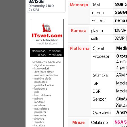
8
/
512
GB
8
GB
G
Memorija
RAM
Dimensity
7100
2x SIM
256
G
Interna
nema s
Eksterna
108MP 
Kamera
glavna
32MP |
selfi
Medi
Platforma
Čipset
8
tot
Procesor
4
effi
4
per
ARM
Grafička
Medi
ISP
Medi
DSP
Čitač 
Senzori
Senzo
Andro
Operativni
NSA 5
Mreže
Celularno