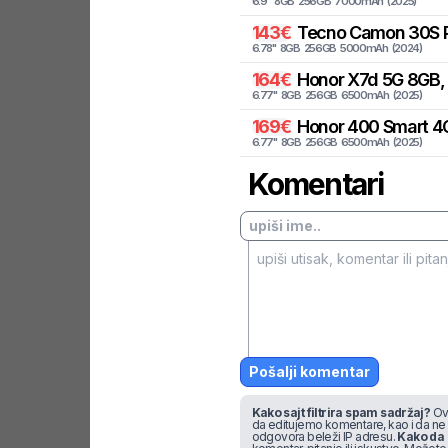
6.9
"
8
GB
256
GB
7000
mAh
(
2025
)
143
€
Tecno
Camon 30S P
6.78
"
8
GB
256
GB
5000
mAh
(
2024
)
164
€
Honor
X7d 5G 8GB,
6.77
"
8
GB
256
GB
6500
mAh
(
2025
)
169
€
Honor
400 Smart 4
6.77
"
8
GB
256
GB
6500
mAh
(
2025
)
Komentari
Pošalji komentar
Kako sajt filtrira spam sadržaj?
Ova
da editujemo komentare, kao i da ne
odgovora beleži IP adresu.
Kako da 