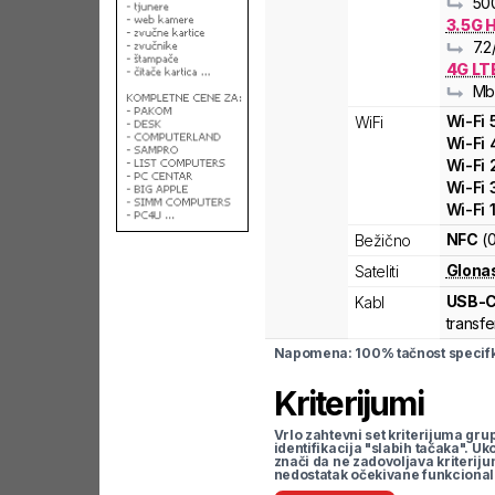
50
3.5G 
7.2
4G LT
Mb
Wi-Fi
WiFi
Wi-Fi
Wi-Fi
Wi-Fi
Wi-Fi
NFC
(
Bežično
Glona
Sateliti
USB-
Kabl
transfe
Napomena: 100% tačnost specifka
Kriterijumi
Vrlo zahtevni set kriterijuma gru
identifikacija "slabih tačaka". U
znači da ne zadovoljava kriteriju
nedostatak očekivane funkcional