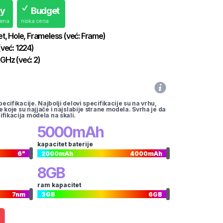
uy
Budget
cena
niska cena
et, Hole, Frameless
(već:
Frame
)
(već:
1224
)
GHz
(već:
2
)
pecifikacije. Najbolji delovi specifikacije su na vrhu,
te koje su najjače i najslabije strane modela. Svrha je da
ifikacija modela na skali.
5000
mAh
kapacitet baterije
6
"
2000
mAh
4000
mAh
8
GB
ram kapacitet
7
nm
3
GB
6
GB