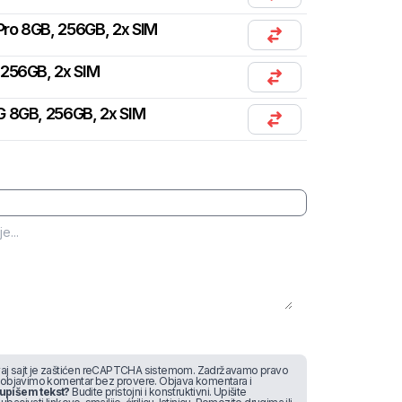
ro 8GB, 256GB, 2x SIM
 256GB, 2x SIM
G 8GB, 256GB, 2x SIM
j sajt je zaštićen reCAPTCHA sistemom. Zadržavamo pravo
 objavimo komentar bez provere. Objava komentara i
upišem tekst?
Budite pristojni i konstruktivni. Upišite