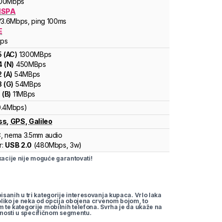
00
Mbps
HSPA
/3.6
Mbps
, ping 100ms
E
ps
5
(
AC
)
1300
MBps
4
(
N
)
450
MBps
2
(
A
)
54
MBps
3
(
G
)
54
MBps
1
(
B
)
11
MBps
0.4Mbps)
ss
,
GPS
,
Galileo
C
, nema 3.5mm audio
r:
USB 2.0
(
480Mbps,
3w
)
cije nije moguće garantovati!
pisanih u tri kategorije interesovanja kupaca. Vrlo laka
koliko je neka od opcija obojena crvenom bojom, to
m te kategorije mobilnih telefona. Svrha je da ukaže na
nosti u specifičnom segmentu.