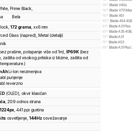
119
*
Blade V40s
hite, Prime Black,
110
*
Blade V70 Max
110
*
Blade A51
na
Bela
105
*
Blade A54 4GB
93
*
Blade A31 Plus
lock
,
172
grama
,
x
x
6
mm
90
*
Blade A35 4GB,
ced Glass (napred), Metal (detalji)
79
*
Blade A31
75
*
Blade A53
čnik
68
*
Blade A31 Plus
bez prašine, potapanje više od 1m)
,
IP69K
(bez
, zaštita od visokog pritiska iz blizine, zaštita od
 temperature.)
mAh
Li-Ion
neizmenjiva
abl punjenje
bl reverzno
ED
(OLED)
, okvir klasičan
nča
, 20:9 odnos strana
1224
px
,
441
ppi gustina
nits
osvetljenje
,
144
Hz
osvežavanje