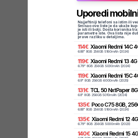
Uporedi mobilni
Najjeftiniji telefoni sa istim i
Smisao ove liste je da ukaže kup
je isti ili bolji. Dosta korisnika 
parametre iste. Ova lista nije d
prave razliku u detaljima.
114
€
Xiaomi
Redmi 14C 4
6.88
"
8
GB
256
GB
5160
mAh
(
2024
)
119
€
Xiaomi
Redmi 13 4G
6.79
"
8
GB
256
GB
5030
mAh
(
2024
)
119
€
Xiaomi
Redmi 15C 4
6.9
"
8
GB
256
GB
6000
mAh
(
2025
)
131
€
TCL
50 NxtPaper 8GB
6.8
"
8
GB
256
GB
5010
mAh
(
2024
)
135
€
Poco
C75 8GB, 256
6.88
"
8
GB
256
GB
5160
mAh
(
2024
)
135
€
Xiaomi
Redmi 12 4
6.79
"
8
GB
256
GB
5000
mAh
(
2023
)
140
€
Xiaomi
Redmi 15 4G