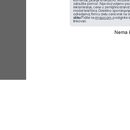
komentar, pitanje ili iskustvo. Možete u
zatražite pomoć. Nije dozvoljeno pso
reklamiranje, cene u zemlji/inostran
model telefona. Direktno spominjanje f
odredjenoj firmi u delu cenovnik na v
sliku?
Idite na
imgur.com
, podignite s
linkovan.
Nema k