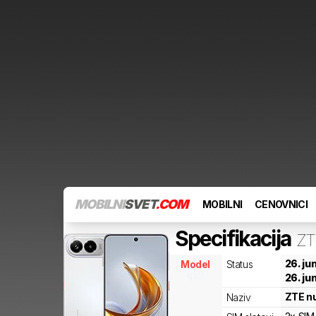
MOBILNI
SVET
.COM
MOBILNI
CENOVNICI
Specifikacija
ZT
26. ju
Model
Status
qz9
26. ju
ZTE
n
Naziv