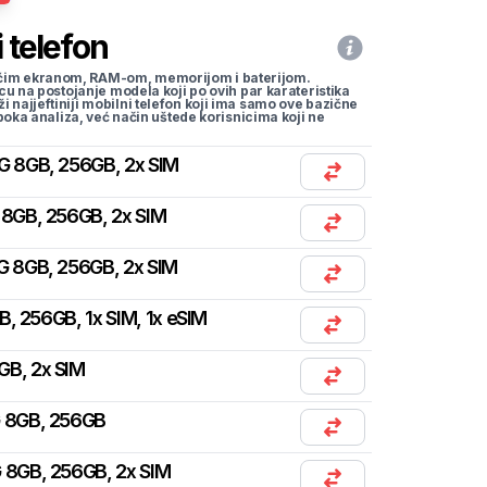
 telefon
li većim ekranom, RAM-om, memorijom i baterijom.
cu na postojanje modela koji po ovih par karateristika
traži najjeftiniji mobilni telefon koji ima samo ove bazične
uboka analiza, već način uštede korisnicima koji ne
G 8GB, 256GB, 2x SIM
 8GB, 256GB, 2x SIM
G 8GB, 256GB, 2x SIM
, 256GB, 1x SIM, 1x eSIM
GB, 2x SIM
G 8GB, 256GB
 8GB, 256GB, 2x SIM