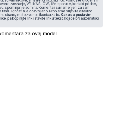
bacivati linkove, smajlije, ćirilicu, latinicu. Pomozite drugima ili
vanje, vređanje, VELIKA SLOVA, lične poruke, kontakt podaci,
stvu, spominjanje admina. Komentari su namenjeni za sam
irmi i ličnosti nije dozvoljeno. Probleme prijavite direktno
rhu strane, imate zvonce ikonicu za to.
Kako da postavim
like, pa kopirajte link i stavite link u tekst, koji će biti automatski
omentara za ovaj model