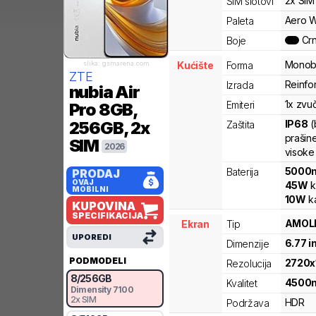
2x SIM
SIM slotovi
Aero W
Paleta
Cr
Boje
Monob
slika: gsmarena.com
Kućište
Forma
ZTE
Reinfor
Izrada
nubia Air
1x zvu
Emiteri
Pro
8GB,
IP68
(
256GB, 2x
Zaštita
prašine
SIM
2026
visoke
5000
Baterija
PRODAJ
OVAJ
45
W
k
MOBILNI
10
W
ka
KUPOVINA
SPECIFIKACIJA
AMOL
Ekran
Tip
UPOREDI
6.77
i
Dimenzije
PODMODELI
2720
x
Rezolucija
8
/
256
GB
4500
Kvalitet
Dimensity
7100
2x SIM
HDR
Podržava