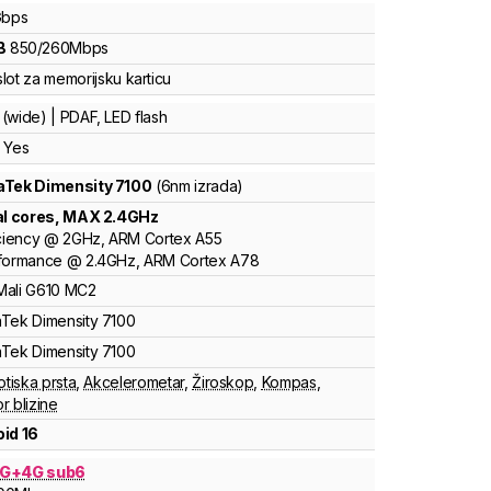
bps
B
850
/
260
Mbps
lot za memorijsku karticu
(wide) | PDAF, LED flash
 Yes
aTek
Dimensity
7100
(6nm izrada)
al cores
, MAX
2.4
GHz
ciency
@
2
GHz,
ARM
Cortex
A55
formance
@
2.4
GHz,
ARM
Cortex
A78
Mali
G610 MC2
aTek
Dimensity
7100
aTek
Dimensity
7100
otiska prsta
,
Akcelerometar
,
Žiroskop
,
Kompas
,
r blizine
id 16
G+4G sub6