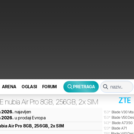
ARENA
OGLASI
FORUM
PRETRAGA
E
nubia Air Pro 8GB, 256GB, 2x SIM
n 2026.
najavljen
153
*
Blade V30 Vita
n 2026.
u prodaji Evropa
153
*
Blade V50 Des
143
*
Blade A73 5G
ubia Air Pro 8GB, 256GB, 2x SIM
123
*
Blade A71
119
*
Blade V40 Des