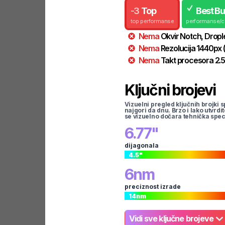
-
3
Top
Best B
top performanse
performanse/
Nema
Okvir
Notch, Dropl
Nema
Rezolucija
1440
px
Nema
Takt procesora
2.5
Ključni brojevi
Vizuelni pregled ključnih brojki s
najgori da dnu. Brzo i lako utvrdi
se vizuelno dočara tehnička spec
6.77
"
dijagonala
4.5
"
6
nm
preciznost izrade
14
nm
Vidi sve ključne brojeve