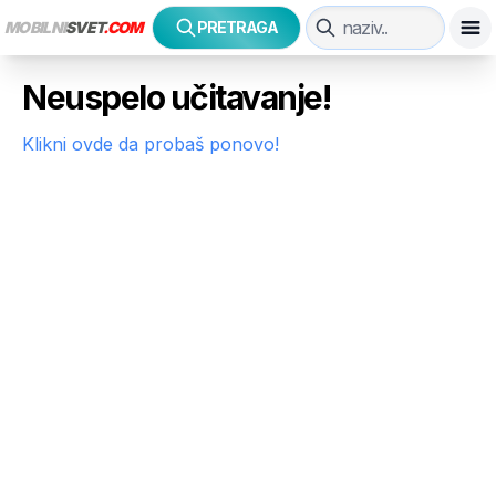
MOBILNI
SVET
.COM
PRETRAGA
Neuspelo učitavanje!
Klikni ovde da probaš ponovo!