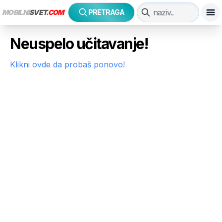
MOBILNI
SVET
.COM
PRETRAGA
Neuspelo učitavanje!
Klikni ovde da probaš ponovo!