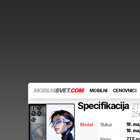
MOBILNI
SVET
.COM
MOBILNI
CENOVNICI
Specifikacija
ZT
25
18. ma
Model
Status
rvf
18. ma
ZTE
n
Naziv