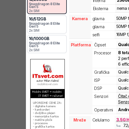
256
G
Interna
Snapdragon 8
Elite
Gen 5
nema s
Eksterna
2x SIM
50MP f
Kamera
glavna
16
/
512
GB
Snapdragon 8
Elite
50MP f
Gen 5
glavna
2x SIM
16MP f
selfi
16
/
1000
GB
Snapdragon 8
Elite
Qua
Platforma
Čipset
Gen 5
2x SIM
8
tot
Procesor
2
per
6
effi
Qual
Grafička
Qual
ISP
Qual
DSP
Čitač 
Senzori
Senzo
Andro
Operativni
3.5G 
Mreže
Celularno
7.2