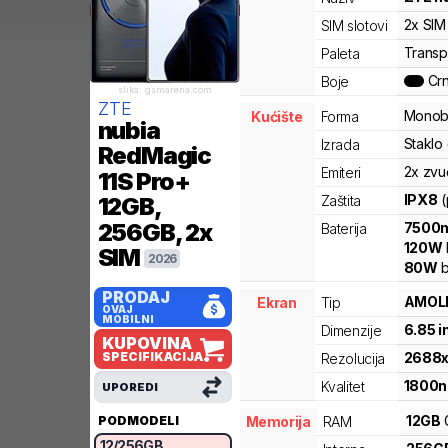
2x SIM
SIM slotovi
Transpa
Paleta
Cr
Boje
slika: gsmarena.com
ZTE
Monob
Kućište
Forma
nubia
Staklo 
Izrada
RedMagic
2x zvu
Emiteri
11S Pro+
IPX8
(
Zaštita
12GB,
256GB, 2x
7500
Baterija
120
W
SIM
2026
80
W
b
PRODAJ
AMOL
Ekran
Tip
OVAJ
MOBILNI
6.85
i
Dimenzije
KUPOVINA
SPECIFIKACIJA
2688
Rezolucija
1800
n
Kvalitet
UPOREDI
12
GB
PODMODELI
Memorija
RAM
12
/
256
GB