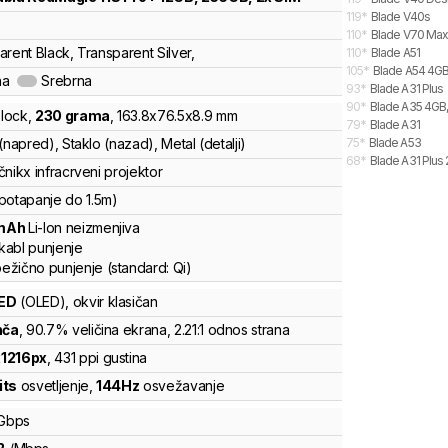
119
*
Blade V40s
110
*
Blade V70 Max
rent Black, Transparent Silver,
110
*
Blade A51
105
*
Blade A54 4GB
na
Srebrna
93
*
Blade A31 Plus
90
*
Blade A35 4GB,
lock
,
230
grama
,
163.8
x
76.5
x
8.9
mm
79
*
Blade A31
(napred), Staklo (nazad), Metal (detalji)
75
*
Blade A53
68
*
Blade A31 Plus
čnik
x infracrveni projektor
potapanje do 1.5m)
mAh
Li-Ion
neizmenjiva
kabl punjenje
ežično punjenje
(standard:
Qi
)
ED
(OLED)
, okvir klasičan
nča
, 90.7% veličina ekrana
, 2.21:1 odnos strana
x
1216
px
,
431
ppi gustina
its
osvetljenje
,
144
Hz
osvežavanje
Gbps