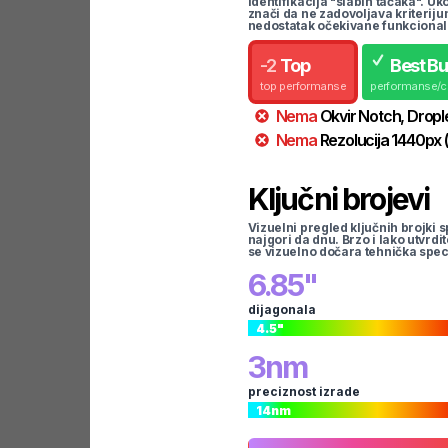
identifikacija "slabih tačaka". U
znači da ne zadovoljava kriteriju
nedostatak očekivane funkcional
-
2
Top
Best B
top performanse
performanse/
Nema
Okvir
Notch, Dropl
Nema
Rezolucija
1440
px
Ključni brojevi
Vizuelni pregled ključnih brojki s
najgori da dnu. Brzo i lako utvrdi
se vizuelno dočara tehnička spec
6.85
"
dijagonala
4.5
"
3
nm
preciznost izrade
14
nm