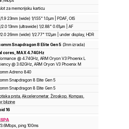
B
/
Mbps
lot za memorijsku karticu
/1.9 23mm (wide) 1/1.55" 1.0µm | PDAF, OIS
/2.0 13mm (ultrawide) 1/2.88" 0.61µm | AF
/2.0 26mm (wide) 1/2.77" 1.12µm | under display, HDR
lcomm
Snapdragon 8
Elite Gen 5
(3nm izrada)
al cores
, MAX
4.74
GHz
formance
@
4.74
GHz,
ARM
Oryon V3 Phoenix L
ciency
@
3.62
GHz,
ARM
Oryon V3 Phoenix M
comm
Adreno
840
comm
Snapdragon 8 Elite Gen 5
comm
Snapdragon 8 Elite Gen 5
otiska prsta
,
Akcelerometar
,
Žiroskop
,
Kompas
,
r blizine
id 16
HSPA
/3.6
Mbps
, ping 100ms