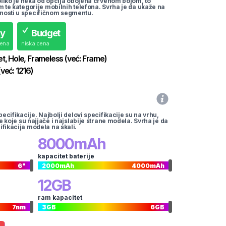
koliko je neka od opcija obojena crvenom bojom, to
m te kategorije mobilnih telefona. Svrha je da ukaže na
nosti u specifičnom segmentu.
uy
Budget
cena
niska cena
et, Hole, Frameless
(već:
Frame
)
(već:
1216
)
pecifikacije. Najbolji delovi specifikacije su na vrhu,
te koje su najjače i najslabije strane modela. Svrha je da
ifikacija modela na skali.
8000
mAh
kapacitet baterije
6
"
2000
mAh
4000
mAh
12
GB
ram kapacitet
7
nm
3
GB
6
GB