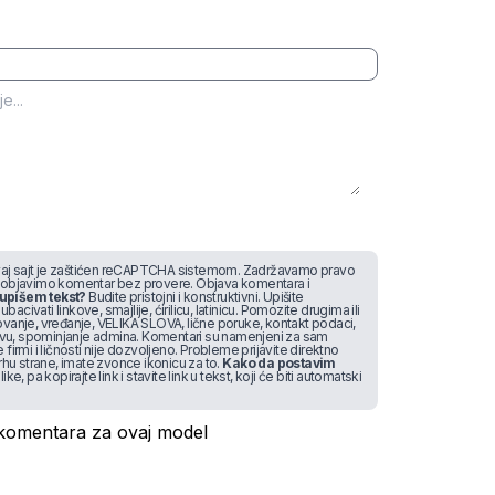
j sajt je zaštićen reCAPTCHA sistemom. Zadržavamo pravo
 objavimo komentar bez provere. Objava komentara i
upišem tekst?
Budite pristojni i konstruktivni. Upišite
bacivati linkove, smajlije, ćirilicu, latinicu. Pomozite drugima ili
vanje, vređanje, VELIKA SLOVA, lične poruke, kontakt podaci,
stvu, spominjanje admina. Komentari su namenjeni za sam
irmi i ličnosti nije dozvoljeno. Probleme prijavite direktno
rhu strane, imate zvonce ikonicu za to.
Kako da postavim
like, pa kopirajte link i stavite link u tekst, koji će biti automatski
omentara za ovaj model