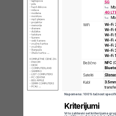
5G
Mb
4G LT
Mb
Wi-Fi
WiFi
Wi-Fi
Wi-Fi
Wi-Fi
Wi-Fi
Wi-Fi
Wi-Fi
NFC
(
Bežično
Blueto
Glona
Sateliti
3.5mm
Kabl
transfe
Napomena: 100% tačnost specifka
Kriterijumi
Vrlo zahtevni set kriterijuma gru