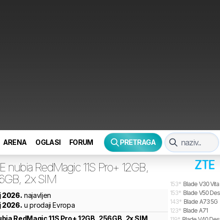
ARENA
OGLASI
FORUM
PRETRAGA
E
nubia RedMagic 11S Pro+ 12GB,
6GB, 2x SIM
153
*
Blade V30 Vita
153
*
Blade V50 Des
j 2026.
najavljen
143
*
Blade A73 5G
j 2026.
u prodaji Evropa
123
*
Blade A71
ubia RedMagic 11S Pro+ 12GB, 256GB, 2x SIM
119
*
Blade V40 Des