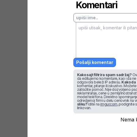
Komentari
Pošalji komentar
Kako sajt filtrira spam sadržaj?
Ova
da editujemo komentare, kao i da ne
odgovora beleži IP adresu.
Kako da 
komentar, pitanje ili iskustvo. Možete u
zatražite pomoć. Nije dozvoljeno pso
reklamiranje, cene u zemlji/inostran
model telefona. Direktno spominjanje f
odredjenoj firmi u delu cenovnik na v
sliku?
Idite na
imgur.com
, podignite s
linkovan.
Nema k