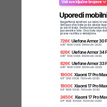
Vidi sve ključne brojeve
Uporedi mobilni
Najjeftiniji telefoni sa istim i
Smisao ove liste je da ukaže kup
je isti ili bolji. Dosta korisnika 
parametre iste. Ova lista nije d
prave razliku u detaljima.
726
€
Ulefone
Armor 30 P
6.95
"
16
GB
512
GB
12800
mAh
(
2025
)
826
€
Ulefone
Armor 34 P
6.95
"
12
GB
512
GB
25500
mAh
(
2025
)
826
€
Ulefone
Armor 33 P
6.95
"
16
GB
512
GB
25500
mAh
(
2025
)
1900
€
Xiaomi
17 Pro Max
6.9
"
12
GB
512
GB
7500
mAh
(
2025
)
1900
€
Xiaomi
17 Pro Max
6.9
"
16
GB
512
GB
7500
mAh
(
2025
)
2450
€
Xiaomi
17 Pro Max
6.9
"
16
GB
1000
GB
7500
mAh
(
2025
)