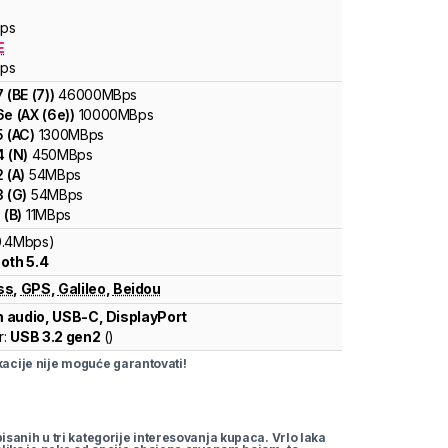
ps
E
ps
7
(
BE (7)
)
46000
MBps
6e
(
AX (6e)
)
10000
MBps
5
(
AC
)
1300
MBps
4
(
N
)
450
MBps
2
(
A
)
54
MBps
3
(
G
)
54
MBps
1
(
B
)
11
MBps
0.4Mbps)
oth 5.4
ss
,
GPS
,
Galileo
,
Beidou
 audio, USB-C, DisplayPort
r:
USB 3.2 gen2
(
)
cije nije moguće garantovati!
pisanih u tri kategorije interesovanja kupaca. Vrlo laka