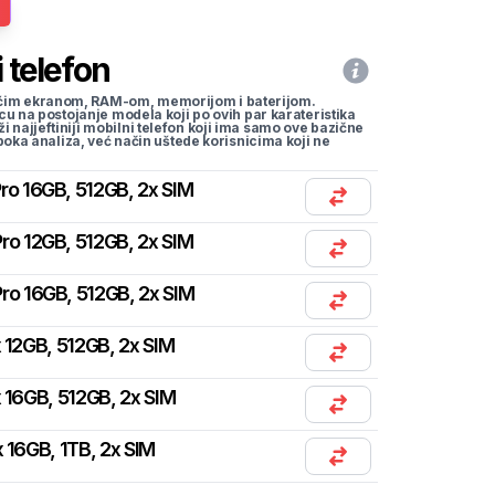
 telefon
li većim ekranom, RAM-om, memorijom i baterijom.
cu na postojanje modela koji po ovih par karateristika
traži najjeftiniji mobilni telefon koji ima samo ove bazične
uboka analiza, već način uštede korisnicima koji ne
ro 16GB, 512GB, 2x SIM
ro 12GB, 512GB, 2x SIM
ro 16GB, 512GB, 2x SIM
 12GB, 512GB, 2x SIM
 16GB, 512GB, 2x SIM
 16GB, 1TB, 2x SIM