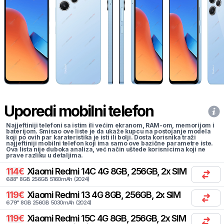
Uporedi mobilni telefon
Najjeftiniji telefoni sa istim ili većim ekranom, RAM-om, memorijom i
baterijom. Smisao ove liste je da ukaže kupcu na postojanje modela
koji po ovih par karateristika je isti ili bolji. Dosta korisnika traži
najjeftiniji mobilni telefon koji ima samo ove bazične parametre iste.
Ova lista nije duboka analiza, već način uštede korisnicima koji ne
prave razliku u detaljima.
114
€
Xiaomi
Redmi 14C 4G 8GB, 256GB, 2x SIM
6.88
"
8
GB
256
GB
5160
mAh
(
2024
)
119
€
Xiaomi
Redmi 13 4G 8GB, 256GB, 2x SIM
6.79
"
8
GB
256
GB
5030
mAh
(
2024
)
119
€
Xiaomi
Redmi 15C 4G 8GB, 256GB, 2x SIM