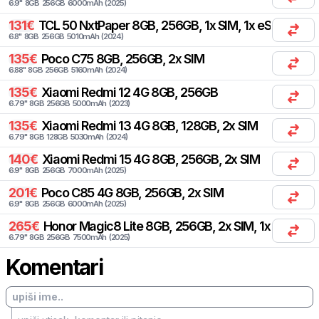
6.9
"
8
GB
256
GB
6000
mAh
(
2025
)
131
€
TCL
50 NxtPaper 8GB, 256GB, 1x SIM, 1x eSIM
6.8
"
8
GB
256
GB
5010
mAh
(
2024
)
135
€
Poco
C75 8GB, 256GB, 2x SIM
6.88
"
8
GB
256
GB
5160
mAh
(
2024
)
135
€
Xiaomi
Redmi 12 4G 8GB, 256GB
6.79
"
8
GB
256
GB
5000
mAh
(
2023
)
135
€
Xiaomi
Redmi 13 4G 8GB, 128GB, 2x SIM
6.79
"
8
GB
128
GB
5030
mAh
(
2024
)
140
€
Xiaomi
Redmi 15 4G 8GB, 256GB, 2x SIM
6.9
"
8
GB
256
GB
7000
mAh
(
2025
)
201
€
Poco
C85 4G 8GB, 256GB, 2x SIM
6.9
"
8
GB
256
GB
6000
mAh
(
2025
)
265
€
Honor
Magic8 Lite 8GB, 256GB, 2x SIM, 1x eSIM
6.79
"
8
GB
256
GB
7500
mAh
(
2025
)
Komentari