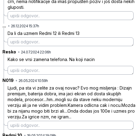
crn, nema notifikacije da imaš propušten poziv i još dosta nekih
gluposti.
...
•
6wchdlch4ymkwjf
26.12.2024 15:37h
Da li da uzmem Redmi 12 ili Redmi 13
Resko
•
n9g1gyxlhf3cd9l
24.07.2024 22:06h
Kako se vrsi zamena telefona. Na koji nacin
N019
•
wx2gtrbpy482t3s
26.05.2024 10:59h
Ljudi, pa sta vi zelite za ovaj novac? Evo mog misljenja : Dizajn
premijum, baterija dobra, ima jaci ekran od dosta skupljih
modela, procesor....hm...mogli su da stave neku moderniju
verziju ali ja ne vidim problem.Kamera odlicna cak i nocu.Mozda
bi za nijanu mogo biti brzi ali....Onda dodas jos 100e i uzmes pro
verziju.Za igrice nzm, ne igram...
Redmi 10
•
k08c4qpd3gy2hrm
19.05.2024 19:08h