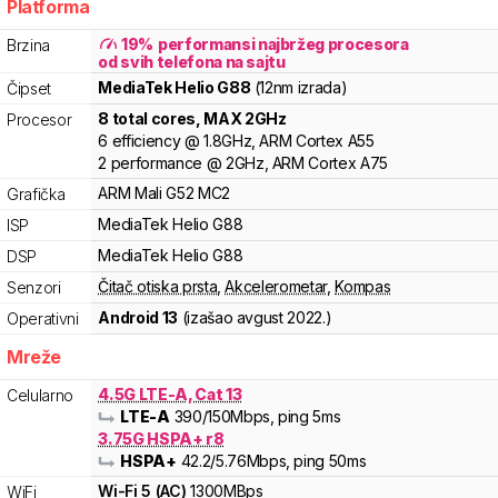
Platforma
19
%
performansi najbržeg procesora
Brzina
od svih telefona na sajtu
MediaTek
Helio
G88
(12nm izrada)
Čipset
8
total cores
, MAX
2
GHz
Procesor
6
efficiency
@
1.8
GHz,
ARM
Cortex
A55
2
performance
@
2
GHz,
ARM
Cortex
A75
ARM
Mali
G52 MC2
Grafička
MediaTek
Helio
G88
ISP
MediaTek
Helio
G88
DSP
Čitač otiska prsta
,
Akcelerometar
,
Kompas
Senzori
Android 13
(izašao
avgust 2022.
)
Operativni
Mreže
4.5G LTE-A, Cat 13
Celularno
LTE-A
390
/150
Mbps
, ping 5ms
3.75G HSPA+ r8
HSPA+
42.2
/5.76
Mbps
, ping 50ms
Wi-Fi
5
(
AC
)
1300
MBps
WiFi