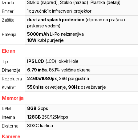
Staklo (napred), Staklo (nazad), Plastika (detalji)
Izrada
1x zvučnik
1x infracrveni projektor
Emiteri
dust and splash protection
(otporan na prašinu i
Zaštita
prskanje vodom)
5000
mAh
Li-Po
neizmenjiva
Baterija
18
W
kabl punjenje
Ekran
IPS LCD
(LCD)
, okvir Hole
Tip
6.79
inča
, 85.1% veličina ekrana
Dimenzije
2460
x
1080
px
,
396
ppi gustina
Rezolucija
550
nits
osvetljenje
,
90
Hz
osvežavanje
Kvalitet
Memorija
8
GB
Gbps
RAM
128
GB
250
/
125
Mbps
Interna
SDXC
kartica
Eksterna
Kamere