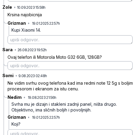
Zole
•
fgvwfh7n66fskdc
10.09.2023 15:58h
Krsina najobicnija
Grizman
•
19.01.2025 22:57h
zqxrlyr5vr0f487
Kupi Xiaomi 14.
Sara
•
xh736qr871ghzpt
26.08.2023 19:52h
Ovaj telefon ili Motorola Moto G32 6GB, 128GB?
Somi
•
5mlhn38y3lxwghk
9.08.2023 02:48h
Ne vidim svrhu ovog telefona kad ima redmi note 12 5g s boljim
procesorom i ekranom za istu cenu.
Nedim
•
19.08.2023 21:56h
r8dkxjh6d6kth53
Svrha mu je dizajn i stakleni zadnji panel, ništa drugo.
Objektivno, ima sličnih boljih i povoljnijih.
Grizman
•
19.01.2025 22:57h
2c0rfxgkmrcjtbf
Koji?