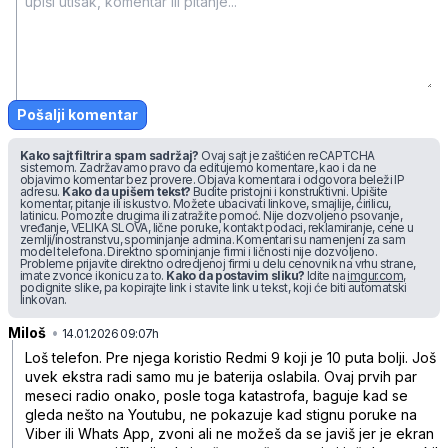
Pošalji komentar
Kako sajt filtrira spam sadržaj?
Ovaj sajt je zaštićen reCAPTCHA
sistemom. Zadržavamo pravo da editujemo komentare, kao i da ne
objavimo komentar bez provere. Objava komentara i odgovora beleži IP
adresu.
Kako da upišem tekst?
Budite pristojni i konstruktivni. Upišite
komentar, pitanje ili iskustvo. Možete ubacivati linkove, smajlije, ćirilicu,
latinicu. Pomozite drugima ili zatražite pomoć. Nije dozvoljeno psovanje,
vređanje, VELIKA SLOVA, lične poruke, kontakt podaci, reklamiranje, cene u
zemlji/inostranstvu, spominjanje admina. Komentari su namenjeni za sam
model telefona. Direktno spominjanje firmi i ličnosti nije dozvoljeno.
Probleme prijavite direktno odredjenoj firmi u delu cenovnik na vrhu strane,
imate zvonce ikonicu za to.
Kako da postavim sliku?
Idite na
imgur.com
,
podignite slike, pa kopirajte link i stavite link u tekst, koji će biti automatski
linkovan.
Miloš
•
z4n7txg3xjbk896
14.01.2026 09:07h
Loš telefon. Pre njega koristio Redmi 9 koji je 10 puta bolji. Još
uvek ekstra radi samo mu je baterija oslabila. Ovaj prvih par
meseci radio onako, posle toga katastrofa, baguje kad se
gleda nešto na Youtubu, ne pokazuje kad stignu poruke na
Viber ili Whats App, zvoni ali ne možeš da se javiš jer je ekran