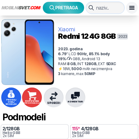
MOBILNI
SVET
.COM
PRETRAGA
Xiaomi
Redmi 12 4G
8GB
2023
2023
. godina
6.79
"
LCD
90
Hz
,
85.1
% body
19
%
G88, Android 13
RAM
8
GB
,
INT
128
GB
,
EXT
SDXC
⚡
18
W,
5000
mAh
neizmenjiva
3
kamer
e
, max
50
MP
PRODAJ
KUPOVINA
KOMENTARI
OVAJ
UPOREDI
SPECIFIKACIJA
MOBILNI
Podmodeli
2
/
128
GB
115
*
4
/
128
GB
Helio
G88
Helio
G88
2x SIM
2x SIM