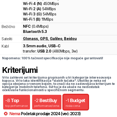
Wi-Fi
4
(
N
)
450
MBps
Wi-Fi
2
(
A
)
54
MBps
Wi-Fi
3
(
G
)
54
MBps
Wi-Fi
1
(
B
)
11
MBps
NFC
(0.4Mbps)
Bežično
Bluetooth 5.3
Glonass
,
GPS
,
Galileo
,
Beidou
Sateliti
3.5mm audio, USB-C
Kabl
transfer:
USB 2.0
(
480Mbps,
3w
)
Napomena: 100% tačnost specifkacije nije moguće garantovati!
Kriterijumi
Vrlo zahtevni set kriterijuma grupisanih u tri kategorije interesovanja
kupaca. Vrlo laka identifikacija "slabih tačaka". Ukoliko je neka od
opcija obojena crvenom bojom, to znači da ne zadovoljava kriterijum te
kategorije mobilnih telefona. Svrha je da ukaže na nedostatak
očekivane funkcionalnosti u specifičnom segmentu.
-
8
Top
-
2
Best Buy
-
1
Budget
top performanse
performanse/cena
niska cena
Nema
Početak prodaje
2024
(već:
2023
)