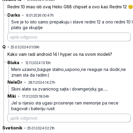
Redmi 10 imao isti ovaj Helio G88 chipset a ovo kao Redmi 12 😒
Darko
•
8.01.2026 00:47h
kyw463zc8l4v2j6
Sve je to isto samo prepakuju i stave redmi 12 a ono redmi 10 I
platis ga skuplje
Q
•
py08h1vqqjm4y24
25.03.2024 01:09h
Kako vam radi android 14 I hyper os na ovom modeli?
Bluka
•
12.11.2024 13:10h
409fkpt9dqn0xnc
Meni uzasno,baguje stalno,usporio,ne reaguje na dodir,ne
znam sta da radim:(
NeleDr
•
28.11.2024 14:27h
bj1lf6sy74pyk71
Skini alate sa zvanicnog sajta i downgerjduj ga......
Miki
•
17.01.2025 18:04h
4j2cxxv791mz93c
Jel si rijesio sta ugasi prosirenje ram memorije pa nece
bagovat i bateriju rusit
Svetionik
•
gpn9jp56pd588qh
25.01.2024 02:21h