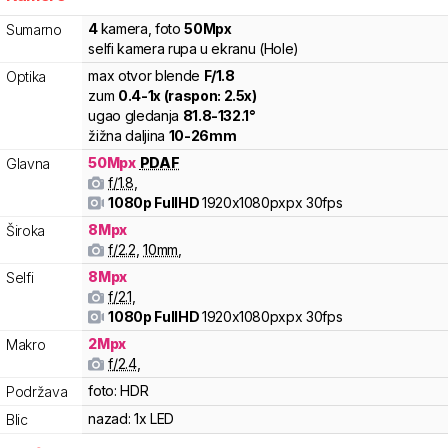
4
kamera
,
foto
50
Mpx
Sumarno
selfi kamera rupa u ekranu (Hole)
max otvor blende
F/
1.8
Optika
zum
0.4
-
1
x (raspon:
2.5
x)
ugao gledanja
81.8
-
132.1
°
žižna daljina
10
-
26
mm
50
Mpx
PDAF
Glavna
f/
1.8
,
1080p FullHD
1920x1080pxpx
30fps
8
Mpx
Široka
f/
2.2
,
10
mm
,
8
Mpx
Selfi
f/
2.1
,
1080p FullHD
1920x1080pxpx
30fps
2
Mpx
Makro
f/
2.4
,
foto:
HDR
Podržava
nazad:
1x LED
Blic