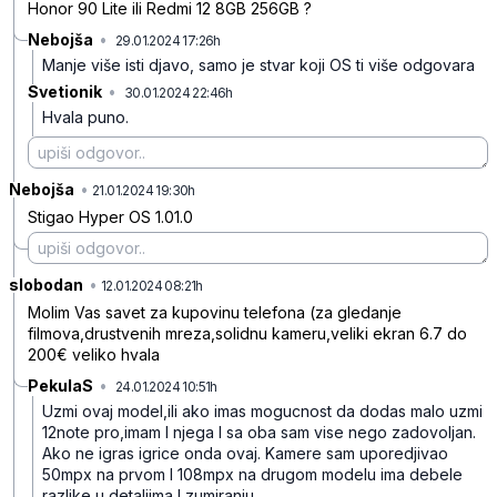
Honor 90 Lite ili Redmi 12 8GB 256GB ?
Nebojša
•
29.01.2024 17:26h
wc558c2kbwmw8xq
Manje više isti djavo, samo je stvar koji OS ti više odgovara
Svetionik
•
30.01.2024 22:46h
cd87p5dvvjs32l2
Hvala puno.
Nebojša
•
mwrynx3w88j2rhk
21.01.2024 19:30h
Stigao Hyper OS 1.01.0
slobodan
•
xh2ftxntw0y8t29
12.01.2024 08:21h
Molim Vas savet za kupovinu telefona (za gledanje
filmova,drustvenih mreza,solidnu kameru,veliki ekran 6.7 do
200€ veliko hvala
PekulaS
•
24.01.2024 10:51h
97jxk7qtlf5s8ns
Uzmi ovaj model,ili ako imas mogucnost da dodas malo uzmi
12note pro,imam I njega I sa oba sam vise nego zadovoljan.
Ako ne igras igrice onda ovaj.
Kamere sam uporedjivao
50mpx na prvom I 108mpx na drugom modelu ima debele
razlike u detaljima I zumiranju.