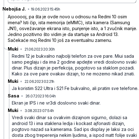
Nebojša J.
•
fqv0sncps7p3072
19.06.2023 15:45h
Ajoooooj, pa šta je ovde novo u odnosu na Redmi 10 osim
imena? Isti čip, ista memorija (eMMC), ista kamera (Samsung
JN1), osvežavanje ekrana isto, punjenje isto, a 1 zvučnik manje.
Jedino pozitivno što vidim je da startuje sa Android 13.
Sačekaće moj Redmi 10 još za eventualnu zamenu.
Muki
•
21.06.2023 20:30h
sfw51782sn5j9nq
Redmi 12 je bukvalno najbolji telefon za ove pare.
Miui sada
samo peglaju i da ima 2 godine apdejte vredi doslovno svaki
dinar. Plus dizajn je perfekcija, pogotovo sa staklom pozadi.
Kako za ove pare ovakav dizajn, to ne mozemo nikad znati.
Muki
•
22.06.2023 02:21h
nrx3n1f9xqdghzn
Ja koristim S22 Ultra i S21 Fe bukvalno, ali pratim sve telefone.
Sasa
•
26.07.2023 16:04h
5093mjjpp9m1pdb
Ekran je IPS i ne vr3di doslovno svaki dinar.
Muki
•
3.08.2023 07:54h
k88cq0c7l4lz6x7
Vredi svaki dinar sa ovakvim dizajnom sigurno, dolazi sa
android 13 i ima staklena ledja i kockast ajfonasti dizajn,
pogtovo nazad sa kamerama.
Sad ips display je laksi za oci
dosta zbog treperenja nekim ljudima, a ispod matt folije svaki