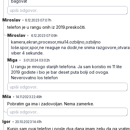
bagovat
Miroslav
•
z8ftnzsjjjd49h4
6.12.2023 07:07h
telefon je u rangu onih iz 2019.preskočiti.
Miroslav
•
6.12.2023 07:09h
4hzw4cm4nrs06qp
kamera,ekran,procesor,miui14.ozbiljno,ozbiljno
loše.spor,spor,ne reaguje na dodir,ne snima razgovore,otvara
viber 4 sekunde.
Miga
•
3.01.2024 03:02h
z7492gl3ngfbbwh
U rangu je mnogo starijih telefona. Ja sam koristio mi 11 lite
2019 godiste i bio je bar deset puta bolji od ovoga.
Neverovatno los telefon
Mila
•
g4rj7xzs7ml35z4
14.11.2023 22:49h
Pobratim ga ima i zadovoljan. Nema zamerke.
Igor
•
wjgvxk69jpfsph9
20.10.2023 14:41h
Kupio sam ovaj telefon i posle dva dana imam zelju da ga vratim