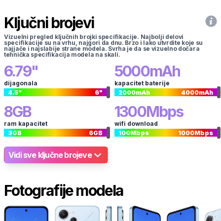
Ključni brojevi
Vizuelni pregled ključnih brojki specifikacije. Najbolji delovi
specifikacije su na vrhu, najgori da dnu. Brzo i lako utvrdite koje su
najjače i najslabije strane modela. Svrha je da se vizuelno dočara
tehnička specifikacija modela na skali.
6.79
"
5000
mAh
dijagonala
kapacitet baterije
4.5
"
6
"
2000
mAh
4000
mAh
8
GB
1300
Mbps
ram kapacitet
wifi download
3
GB
6
GB
100
Mbps
1000
Mbps
Vidi sve ključne brojeve
Fotografije modela