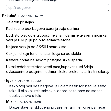
PekulaS
•
p63wpt0r96x54mk
25.12.2023 14:02h
Telefon pristojan.
Radi tecno bez bagova,baterija traje danima.
Ljudi sto pisu dole gluposti ne znam dal im je uvaljena indijska
verzija ili kupuju po buvljacima telefone.
Najjaca verzija od 8/256 I nema zime.
Cak je I dizajn fenomenalan ledja su od stakla.
Kamera normalna sasvim pristojne slike ispadaju.
Ukratko:dobar telefon,vredi para,kupovati u mi Srbija
ovlascenim prodajnim mestima nikako preko neta ili sitni dileraj.
Igor
•
21.02.2024 00:30h
h4z0nlp13wmb305
Kako tvoj radi bez bagova .ja udjem na tik tok baguje samo
tako ili bilo koji rels snimak,al dobro za te pare ne mozes
ocekivati sve u fulu
Miki
•
17.01.2025 18:05h
73gfzcv2pfh7724
Druze stavi na iskljuceno prosirenje ram memorije pa nece