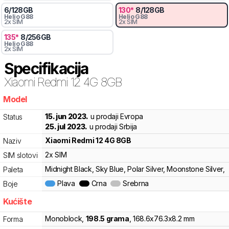
6
/
128
GB
130
*
8
/
128
GB
Helio
G88
Helio
G88
2x SIM
2x SIM
135
*
8
/
256
GB
Helio
G88
2x SIM
Specifikacija
Xiaomi
Redmi 12 4G 8GB
Model
s19
15. jun 2023.
u prodaji Evropa
Status
25. jul 2023.
u prodaji Srbija
Xiaomi
Redmi 12 4G 8GB
Naziv
2x SIM
SIM slotovi
Midnight Black, Sky Blue, Polar Silver, Moonstone Silver,
Paleta
Plava
Crna
Srebrna
Boje
Kućište
Monoblock
,
198.5
grama
,
168.6
x
76.3
x
8.2
mm
Forma