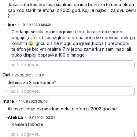
,katastrofa kamera losa,smatram da ima boljih za tu cenu ekran
kao kod starih telefona iz 2005 god. Koji je najbolji za ovu cenu
?
Igor
•
20.10.2023 14:44h
4pq1jk2kq2t2z66
Gledanje snimka na instagramu i fb-u katastrofa mnogo
baguje ,nije mi bitan izgled telefona necu se nerviram dok ga
koristim 😊 igricu dls ne mogu da igram(fudbal) predhodni
telefon je bio vrh realme 7 ni jednu zamerku nisam imao ,ali
puko displej popravka 100 e mnogo.
Did
•
p2tx3tkjmdwbwtk
24.09.2023 15:56h
Jel ima za 2 sim kartice?
mare
•
xfgfz2kbk12b0bf
14.09.2023 08:46h
Ali osvetljenje ekrana kao neki telefon iz 2002 godine...
Aleksa
•
3.01.2024 03:01h
53ftxg3fr5yfgsn
Kamera takodje