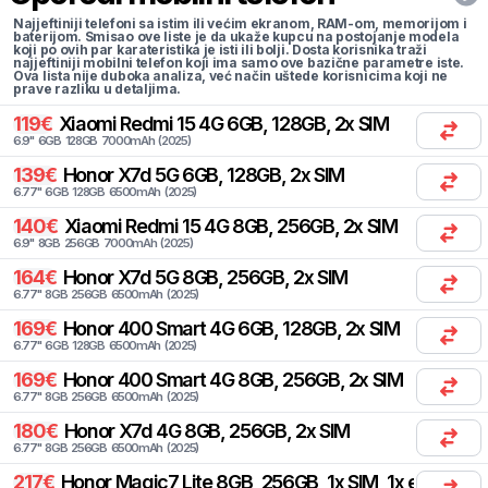
Najjeftiniji telefoni sa istim ili većim ekranom, RAM-om, memorijom i
baterijom. Smisao ove liste je da ukaže kupcu na postojanje modela
koji po ovih par karateristika je isti ili bolji. Dosta korisnika traži
najjeftiniji mobilni telefon koji ima samo ove bazične parametre iste.
Ova lista nije duboka analiza, već način uštede korisnicima koji ne
prave razliku u detaljima.
119
€
Xiaomi
Redmi 15 4G 6GB, 128GB, 2x SIM
6.9
"
6
GB
128
GB
7000
mAh
(
2025
)
139
€
Honor
X7d 5G 6GB, 128GB, 2x SIM
6.77
"
6
GB
128
GB
6500
mAh
(
2025
)
140
€
Xiaomi
Redmi 15 4G 8GB, 256GB, 2x SIM
6.9
"
8
GB
256
GB
7000
mAh
(
2025
)
164
€
Honor
X7d 5G 8GB, 256GB, 2x SIM
6.77
"
8
GB
256
GB
6500
mAh
(
2025
)
169
€
Honor
400 Smart 4G 6GB, 128GB, 2x SIM
6.77
"
6
GB
128
GB
6500
mAh
(
2025
)
169
€
Honor
400 Smart 4G 8GB, 256GB, 2x SIM
6.77
"
8
GB
256
GB
6500
mAh
(
2025
)
180
€
Honor
X7d 4G 8GB, 256GB, 2x SIM
6.77
"
8
GB
256
GB
6500
mAh
(
2025
)
217
€
Honor
Magic7 Lite 8GB, 256GB, 1x SIM, 1x eSIM