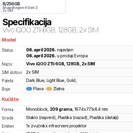
8
/
256
GB
Snapdragon 4 Gen 2
2x SIM
Specifikacija
Vivo
iQOO Z11i 6GB, 128GB, 2x SIM
Model
tsh
06. april 2026.
najavljen
Status
06. april 2026.
u prodaji Evropa
Vivo
iQOO Z11i 6GB, 128GB, 2x SIM
Naziv
2x SIM
SIM slotovi
Dark Blue, Light Blue, Gold,
Paleta
Plava
Zlatna
Boje
Kućište
Monoblock
,
209
grama
,
167.4
x
77.1
x
8.4
mm
Forma
Staklo (napred), Plastika (nazad), Plastika (detalji)
Izrada
1x zvučnik
x infracrveni projektor
Emiteri