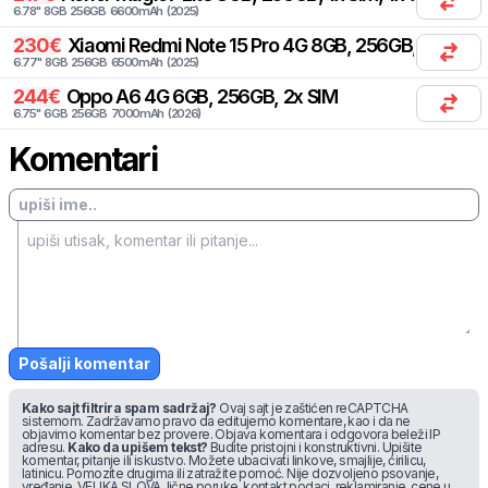
6.78
"
8
GB
256
GB
6600
mAh
(
2025
)
230
€
Xiaomi
Redmi Note 15 Pro 4G 8GB, 256GB, 2x SIM
6.77
"
8
GB
256
GB
6500
mAh
(
2025
)
244
€
Oppo
A6 4G 6GB, 256GB, 2x SIM
6.75
"
6
GB
256
GB
7000
mAh
(
2026
)
Komentari
Pošalji komentar
Kako sajt filtrira spam sadržaj?
Ovaj sajt je zaštićen reCAPTCHA
sistemom. Zadržavamo pravo da editujemo komentare, kao i da ne
objavimo komentar bez provere. Objava komentara i odgovora beleži IP
adresu.
Kako da upišem tekst?
Budite pristojni i konstruktivni. Upišite
komentar, pitanje ili iskustvo. Možete ubacivati linkove, smajlije, ćirilicu,
latinicu. Pomozite drugima ili zatražite pomoć. Nije dozvoljeno psovanje,
vređanje, VELIKA SLOVA, lične poruke, kontakt podaci, reklamiranje, cene u