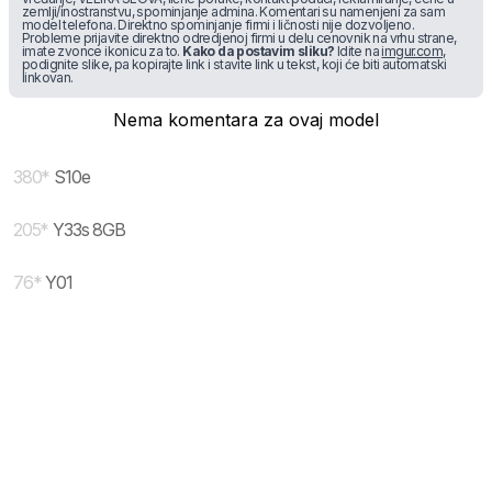
zemlji/inostranstvu, spominjanje admina. Komentari su namenjeni za sam
model telefona. Direktno spominjanje firmi i ličnosti nije dozvoljeno.
Probleme prijavite direktno odredjenoj firmi u delu cenovnik na vrhu strane,
imate zvonce ikonicu za to.
Kako da postavim sliku?
Idite na
imgur.com
,
podignite slike, pa kopirajte link i stavite link u tekst, koji će biti automatski
linkovan.
Nema komentara za ovaj model
380
*
S10e
205
*
Y33s 8GB
76
*
Y01