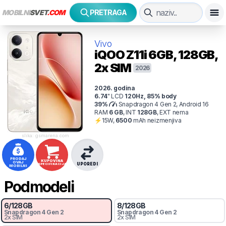
MOBILNI
SVET
.COM
PRETRAGA
Vivo
iQOO Z11i
6GB, 128GB,
2x SIM
2026
2026
. godina
6.74
"
LCD
120
Hz
,
85
% body
39
%
Snapdragon 4 Gen 2, Android 16
RAM
6
GB
,
INT
128
GB
,
EXT
nema
⚡
15
W,
6500
mAh
neizmenjiva
slika: gsmarena.com
PRODAJ
KUPOVINA
OVAJ
UPOREDI
SPECIFIKACIJA
MOBILNI
Podmodeli
6
/
128
GB
8
/
128
GB
Snapdragon 4 Gen 2
Snapdragon 4 Gen 2
2x SIM
2x SIM