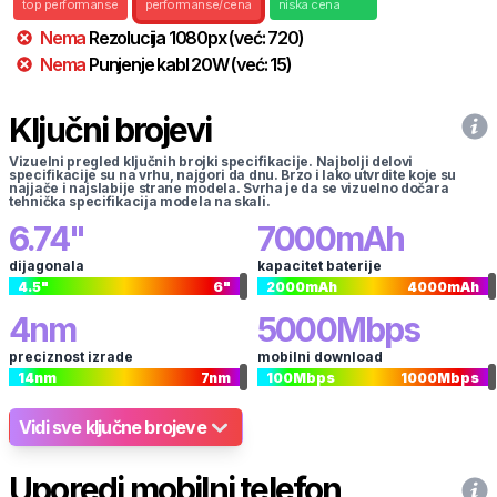
top performanse
performanse/cena
niska cena
Nema
Rezolucija
1080
px
(već:
720
)
Nema
Punjenje kabl
20
W
(već:
15
)
Ključni brojevi
Vizuelni pregled ključnih brojki specifikacije. Najbolji delovi
specifikacije su na vrhu, najgori da dnu. Brzo i lako utvrdite koje su
najjače i najslabije strane modela. Svrha je da se vizuelno dočara
tehnička specifikacija modela na skali.
6.74
"
7000
mAh
dijagonala
kapacitet baterije
4.5
"
6
"
2000
mAh
4000
mAh
4
nm
5000
Mbps
preciznost izrade
mobilni download
14
nm
7
nm
100
Mbps
1000
Mbps
Vidi sve ključne brojeve
Uporedi mobilni telefon