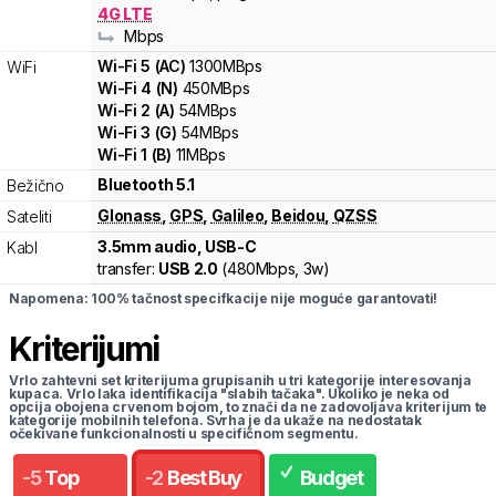
4G LTE
Mbps
Wi-Fi
5
(
AC
)
1300
MBps
WiFi
Wi-Fi
4
(
N
)
450
MBps
Wi-Fi
2
(
A
)
54
MBps
Wi-Fi
3
(
G
)
54
MBps
Wi-Fi
1
(
B
)
11
MBps
Bluetooth 5.1
Bežično
Glonass
,
GPS
,
Galileo
,
Beidou
,
QZSS
Sateliti
3.5mm audio, USB-C
Kabl
transfer:
USB 2.0
(
480Mbps,
3w
)
Napomena: 100% tačnost specifkacije nije moguće garantovati!
Kriterijumi
Vrlo zahtevni set kriterijuma grupisanih u tri kategorije interesovanja
kupaca. Vrlo laka identifikacija "slabih tačaka". Ukoliko je neka od
opcija obojena crvenom bojom, to znači da ne zadovoljava kriterijum te
kategorije mobilnih telefona. Svrha je da ukaže na nedostatak
očekivane funkcionalnosti u specifičnom segmentu.
-
5
Top
-
2
Best Buy
Budget