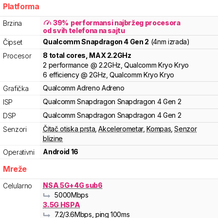
Platforma
39
%
performansi najbržeg procesora
Brzina
od svih telefona na sajtu
Qualcomm
Snapdragon 4 Gen 2
(4nm izrada)
Čipset
8
total cores
, MAX
2.2
GHz
Procesor
2
performance
@
2.2
GHz,
Qualcomm
Kryo
Kryo
6
efficiency
@
2
GHz,
Qualcomm
Kryo
Kryo
Qualcomm
Adreno
Adreno
Grafička
Qualcomm
Snapdragon
Snapdragon 4 Gen 2
ISP
Qualcomm
Snapdragon
Snapdragon 4 Gen 2
DSP
Čitač otiska prsta
,
Akcelerometar
,
Kompas
,
Senzor
Senzori
blizine
Android 16
Operativni
Mreže
NSA 5G+4G sub6
Celularno
5000
Mbps
3.5G HSPA
7.2
/3.6
Mbps
, ping 100ms