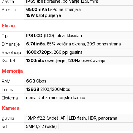
IP65
(bez prašine, polivanje 12.5L/min)
Zaštita
6500
mAh
Li-Po
neizmenjiva
Baterija
15
W
kabl punjenje
Ekran
IPS LCD
(LCD)
, okvir klasičan
Tip
6.74
inča
, 85% veličina ekrana
, 20:9 odnos strana
Dimenzije
1600
x
720
px
,
260
ppi gustina
Rezolucija
1200
nits
osvetljenje
,
120
Hz
osvežavanje
Kvalitet
Memorija
6
GB
Gbps
RAM
128
GB
2100
/
1200
Mbps
Interna
nema slot za memorijsku karticu
Eksterna
Kamera
13MP f/2.2 (wide), AF | LED flash, HDR, panorama
glavna
5MP f/2.2 (wide) |
selfi