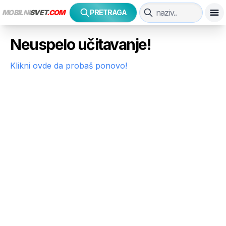
MOBILNI
SVET
.COM
PRETRAGA
Neuspelo učitavanje!
Klikni ovde da probaš ponovo!