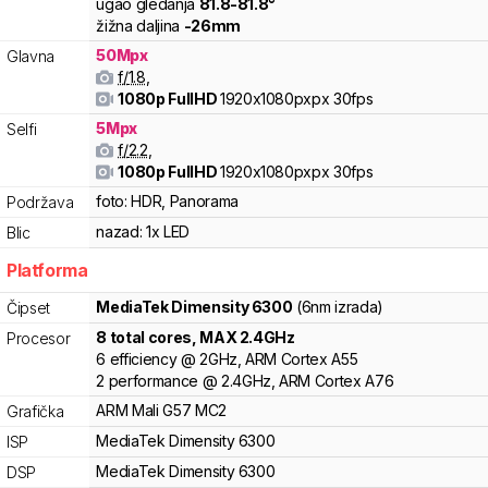
ugao gledanja
81.8
-
81.8
°
žižna daljina
-
26
mm
50
Mpx
Glavna
f/
1.8
,
1080p FullHD
1920x1080pxpx
30fps
5
Mpx
Selfi
f/
2.2
,
1080p FullHD
1920x1080pxpx
30fps
foto:
HDR, Panorama
Podržava
nazad:
1x LED
Blic
Platforma
MediaTek
Dimensity 6300
(6nm izrada)
Čipset
8
total cores
, MAX
2.4
GHz
Procesor
6
efficiency
@
2
GHz,
ARM
Cortex
A55
2
performance
@
2.4
GHz,
ARM
Cortex
A76
ARM
Mali
G57 MC2
Grafička
MediaTek
Dimensity
6300
ISP
MediaTek
Dimensity
6300
DSP