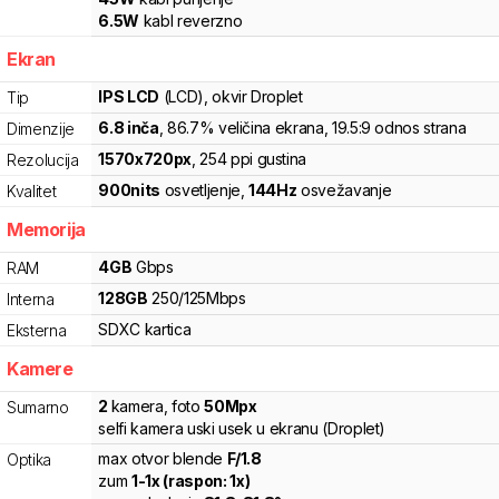
6.5
W
kabl reverzno
Ekran
IPS LCD
(LCD)
, okvir Droplet
Tip
6.8
inča
, 86.7% veličina ekrana
, 19.5:9 odnos strana
Dimenzije
1570
x
720
px
,
254
ppi gustina
Rezolucija
900
nits
osvetljenje
,
144
Hz
osvežavanje
Kvalitet
Memorija
4
GB
Gbps
RAM
128
GB
250
/
125
Mbps
Interna
SDXC
kartica
Eksterna
Kamere
2
kamera
,
foto
50
Mpx
Sumarno
selfi kamera uski usek u ekranu (Droplet)
max otvor blende
F/
1.8
Optika
zum
1
-
1
x (raspon:
1
x)