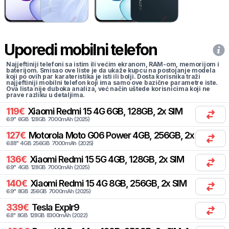
Uporedi mobilni telefon
Najjeftiniji telefoni sa istim ili većim ekranom, RAM-om, memorijom i
baterijom. Smisao ove liste je da ukaže kupcu na postojanje modela
koji po ovih par karateristika je isti ili bolji. Dosta korisnika traži
najjeftiniji mobilni telefon koji ima samo ove bazične parametre iste.
Ova lista nije duboka analiza, već način uštede korisnicima koji ne
prave razliku u detaljima.
119
€
Xiaomi
Redmi 15 4G 6GB, 128GB, 2x SIM
6.9
"
6
GB
128
GB
7000
mAh
(
2025
)
127
€
Motorola
Moto G06 Power 4GB, 256GB, 2x SIM
6.88
"
4
GB
256
GB
7000
mAh
(
2025
)
136
€
Xiaomi
Redmi 15 5G 4GB, 128GB, 2x SIM
6.9
"
4
GB
128
GB
7000
mAh
(
2025
)
140
€
Xiaomi
Redmi 15 4G 8GB, 256GB, 2x SIM
6.9
"
8
GB
256
GB
7000
mAh
(
2025
)
339
€
Tesla
Explr9
6.8
"
8
GB
128
GB
8300
mAh
(
2022
)