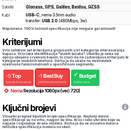
Glonass
,
GPS
,
Galileo
,
Beidou
,
QZSS
Sateliti
USB-C
, nema 3.5mm audio
Kabl
transfer:
USB 2.0
(
480Mbps,
3w
)
Napomena: 100% tačnost specifkacije nije moguće garantovati!
Kriterijumi
Vrlo zahtevni set kriterijuma grupisanih u tri kategorije interesovanja
kupaca. Vrlo laka identifikacija "slabih tačaka". Ukoliko je neka od
opcija obojena crvenom bojom, to znači da ne zadovoljava kriterijum te
kategorije mobilnih telefona. Svrha je da ukaže na nedostatak
očekivane funkcionalnosti u specifičnom segmentu.
-
5
Top
-
1
Best Buy
Budget
top performanse
performanse/cena
niska cena
Nema
Rezolucija
1080
px
(već:
720
)
Ključni brojevi
Vizuelni pregled ključnih brojki specifikacije. Najbolji delovi
specifikacije su na vrhu, najgori da dnu. Brzo i lako utvrdite koje su
najjače i najslabije strane modela. Svrha je da se vizuelno dočara
tehnička specifikacija modela na skali.