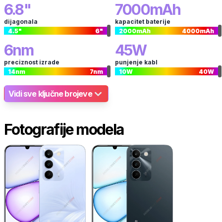
6.8
"
7000
mAh
dijagonala
kapacitet baterije
4.5
"
6
"
2000
mAh
4000
mAh
6
nm
45
W
preciznost izrade
punjenje kabl
14
nm
7
nm
10
W
40
W
Vidi sve ključne brojeve
Fotografije modela