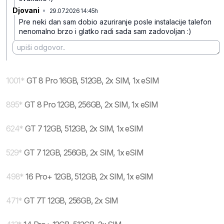
Djovani
•
29.07.2026 14:45h
vzzhq75c9lj86kf
Pre neki dan sam dobio azuriranje posle instalacije talefon
nenomalno brzo i glatko radi sada sam zadovoljan :)
1001
*
GT 8 Pro 16GB, 512GB, 2x SIM, 1x eSIM
895
*
GT 8 Pro 12GB, 256GB, 2x SIM, 1x eSIM
624
*
GT 7 12GB, 512GB, 2x SIM, 1x eSIM
529
*
GT 7 12GB, 256GB, 2x SIM, 1x eSIM
498
*
16 Pro+ 12GB, 512GB, 2x SIM, 1x eSIM
471
*
GT 7T 12GB, 256GB, 2x SIM