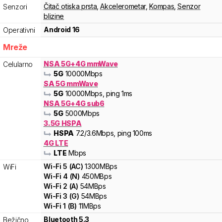
Čitač otiska prsta
,
Akcelerometar
,
Kompas
,
Senzor
Senzori
blizine
Android 16
Operativni
Mreže
NSA 5G+4G mmWave
Celularno
5G
10000
Mbps
SA 5G mmWave
5G
10000
Mbps
, ping 1ms
NSA 5G+4G sub6
5G
5000
Mbps
3.5G HSPA
HSPA
7.2
/3.6
Mbps
, ping 100ms
4G LTE
LTE
Mbps
Wi-Fi
5
(
AC
)
1300
MBps
WiFi
Wi-Fi
4
(
N
)
450
MBps
Wi-Fi
2
(
A
)
54
MBps
Wi-Fi
3
(
G
)
54
MBps
Wi-Fi
1
(
B
)
11
MBps
Bluetooth 5.3
Bežično