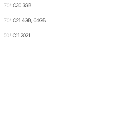
70
*
C30 3GB
70
*
C21 4GB, 64GB
50
*
C11 2021
* maloprodajna cena sa uključenim PDV-om.
Uslovi korišćenja
Mail:
Dinarske cene modela se dele sa prodajnim
mobilnisvet.com@gmail.com - Sva prava
efektivnim kursom NBS koji se ažurira na svakih
rezervisana. © 2003-
2026
nekoliko dana. Plaćanje ISKLJUČIVO u dinarskoj
protivvrednosti.