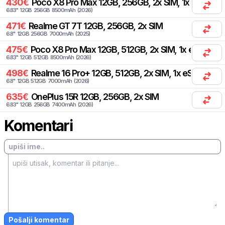
430
€
Poco
X8 Pro Max 12GB, 256GB, 2x SIM, 1x eSIM
6.83
"
12
GB
256
GB
8500
mAh
(
2026
)
471
€
Realme
GT 7T 12GB, 256GB, 2x SIM
6.8
"
12
GB
256
GB
7000
mAh
(
2025
)
475
€
Poco
X8 Pro Max 12GB, 512GB, 2x SIM, 1x eSIM
6.83
"
12
GB
512
GB
8500
mAh
(
2026
)
498
€
Realme
16 Pro+ 12GB, 512GB, 2x SIM, 1x eSIM
6.8
"
12
GB
512
GB
7000
mAh
(
2026
)
635
€
OnePlus
15R 12GB, 256GB, 2x SIM
6.83
"
12
GB
256
GB
7400
mAh
(
2026
)
Komentari
Pošalji komentar