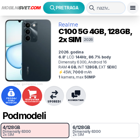
MOBILNI
SVET
.COM
PRETRAGA
Realme
C100 5G
4GB, 128GB,
2x SIM
2026
2026
. godina
6.8
"
LCD
144
Hz
,
86.7
% body
Dimensity 6300, Android 16
RAM
4
GB
,
INT
128
GB
,
EXT
SDXC
⚡
45
W,
7000
mAh
1
kamer
a
, max
50
MP
slika: gsmarena.com
PRODAJ
KUPOVINA
KOMENTARI
OVAJ
UPOREDI
SPECIFIKACIJA
MOBILNI
Podmodeli
4
/
128
GB
6
/
128
GB
Dimensity 6300
Dimensity 6300
2x SIM
2x SIM