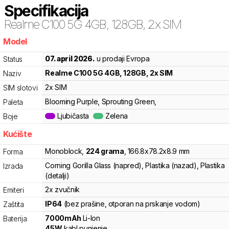
Specifikacija
Realme
C100 5G 4GB, 128GB, 2x SIM
Model
xqy
07. april 2026.
u prodaji Evropa
Status
Realme
C100 5G 4GB, 128GB, 2x SIM
Naziv
2x SIM
SIM slotovi
Blooming Purple, Sprouting Green,
Paleta
Ljubičasta
Zelena
Boje
Kućište
Monoblock
,
224
grama
,
166.8
x
78.2
x
8.9
mm
Forma
Corning Gorilla Glass (napred), Plastika (nazad), Plastika
Izrada
(detalji)
2x zvučnik
Emiteri
IP64
(bez prašine, otporan na prskanje vodom)
Zaštita
7000
mAh
Li-Ion
Baterija
45
W
kabl punjenje