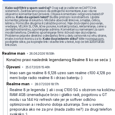
Kako sajt filtrira spam sadržaj?
Ovaj sajt je zaštićen reCAPTCHA
sistemom. Zadržavamo pravo da editujemo komentare, kao i da ne
objavimo komentar bez provere. Objava komentara i odgovora beleži IP
adresu.
Kako da upišem tekst?
Budite pristojni i konstruktivni. Upišite
komentar, pitanje ili iskustvo. Možete ubacivati linkove, smajlije, ćirilicu,
latinicu. Pomozite drugima ili zatražite pomoć. Nije dozvoljeno psovanje,
vređanje, VELIKA SLOVA, lične poruke, kontakt podaci, reklamiranje, cene u
zemlji/inostranstvu, spominjanje admina. Komentari su namenjeni za sam
model telefona. Direktno spominjanje firmi i ličnosti nije dozvoljeno.
Probleme prijavite direktno odredjenoj firmi u delu cenovnik na vrhu strane,
imate zvonce ikonicu za to.
Kako da postavim sliku?
Idite na
imgur.com
,
podignite slike, pa kopirajte link i stavite link u tekst, koji će biti automatski
linkovan.
Realme man
•
n5f0t6s57rvy9sq
26.06.2026 16:59h
Konačno pravi naslednik legendarnog Realme 8 ko se seća :)
Djovani
•
25.07.2026 15:46h
v7qj25v8n2r3nkm
Imao sam ga realme 8 6,128 uzeo sam realme c100 4,128 po
meni bolje radio realme 8 i drzao bateriju :)
Realme man
•
28.07.2026 18:17h
ptkk36jl74xxrtb
Realme 8 je legenda :) ali i ovaj C100 5G s obzirom na količinu
RAM 4GB iznenađujuće brzo i glatko radi, pogotovu u GT
modu i sa 144 Hz refresh rate jer je softver odlično
optimizovan a i redovno dobija ažuriranja. Sve u svemu
preporuka ako ne za prvi (mada zašto ne?) za drugi telefon
svakako :)