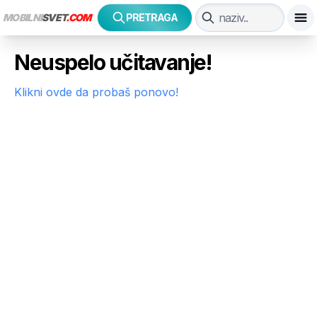
MOBILNI
SVET
.COM
PRETRAGA
Neuspelo učitavanje!
Klikni ovde da probaš ponovo!