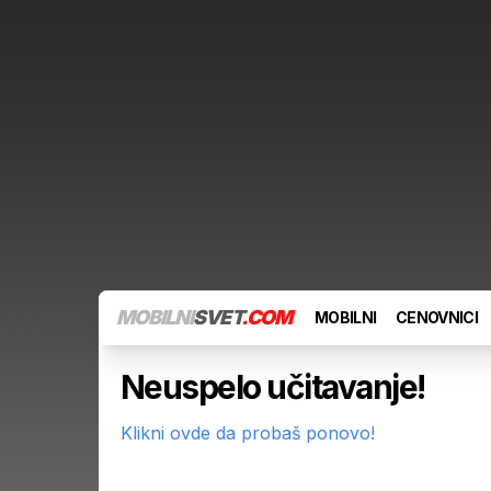
MOBILNI
SVET
.COM
MOBILNI
CENOVNICI
Neuspelo učitavanje!
Klikni ovde da probaš ponovo!