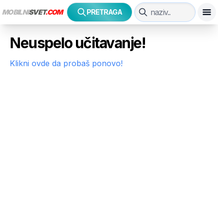
MOBILNI
SVET
.COM
PRETRAGA
Neuspelo učitavanje!
Klikni ovde da probaš ponovo!