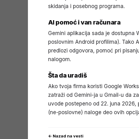
skidanja i posebnog programa.
AI pomoć i van računara
Gemini aplikacija sada je dostupna 
poslovnim Android profilima). Tako 
predlozi odgovora, pomoć pri pisanju. 
nalogom.
Šta da uradiš
Ako tvoja firma koristi Google Worksp
zatraži od Gemini-ja u Gmail-u da za
uvode postepeno od 22. juna 2026, p
(ne-poslovne) naloge deo ovih opcija
← Nazad na vesti