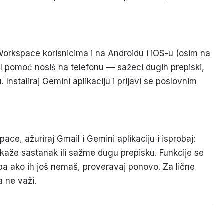
Workspace korisnicima i na Androidu i iOS-u (osim na
AI pomoć nosiš na telefonu — sažeci dugih prepiski,
Instaliraj Gemini aplikaciju i prijavi se poslovnim
ace, ažuriraj Gmail i Gemini aplikaciju i isprobaj:
kaže sastanak ili sažme dugu prepisku. Funkcije se
a ako ih još nemaš, proveravaj ponovo. Za lične
 ne važi.