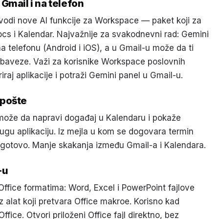
Gmail i na telefon
vodi nove AI funkcije za Workspace — paket koji za
s i Kalendar. Najvažnije za svakodnevni rad: Gemini
a telefonu (Android i iOS), a u Gmail-u može da ti
obaveze. Važi za korisnike Workspace poslovnih
raj aplikacije i potraži Gemini panel u Gmail-u.
 pošte
može da napravi događaj u Kalendaru i pokaže
ugu aplikaciju. Iz mejla u kom se dogovara termin
 gotovo. Manje skakanja između Gmail-a i Kalendara.
-u
Office formatima: Word, Excel i PowerPoint fajlove
z alat koji pretvara Office makroe. Korisno kad
ffice. Otvori priloženi Office fajl direktno, bez