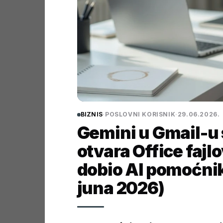
BIZNIS
·
POSLOVNI KORISNIK
·
29.06.2026.
Gemini u Gmail-u 
otvara Office faj
dobio AI pomoćnika
juna 2026)