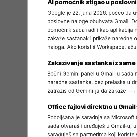
AI pomoćnik stigao u poslovni 
Google je 22. juna 2026. počeo da u
poslovne naloge obuhvata Gmail, Doc
pomoćnik sada radi i kao aplikacija n
zakaže sastanak i prikaže naredne 
naloga. Ako koristiš Workspace, ažuri
Zakazivanje sastanka iz same
Bočni Gemini panel u Gmail-u sada 
naredne sastanke, bez prelaska u dr
zatražiš od Gemini-ja da zakaže — i
Office fajlovi direktno u Gmail
Poboljšana je saradnja sa Microsoft 
sada otvaraš i uređuješ u Gmail-u, u
sarađuješ sa partnerima koji koriste O