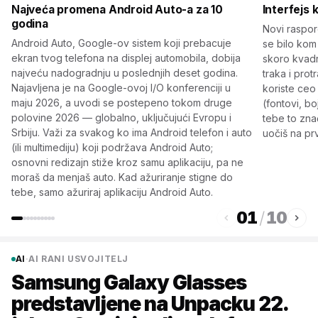
Najveća promena Android Auto-a za 10
Interfejs 
godina
Novi raspor
Android Auto, Google-ov sistem koji prebacuje
se bilo kom
ekran tvog telefona na displej automobila, dobija
skoro kvadr
najveću nadogradnju u poslednjih deset godina.
traka i pro
Najavljena je na Google-ovoj I/O konferenciji u
koriste ceo 
maju 2026, a uvodi se postepeno tokom druge
(fontovi, b
polovine 2026 — globalno, uključujući Evropu i
tebe to znači
Srbiju. Važi za svakog ko ima Android telefon i auto
uočiš na pr
(ili multimediju) koji podržava Android Auto;
osnovni redizajn stiže kroz samu aplikaciju, pa ne
moraš da menjaš auto. Kad ažuriranje stigne do
tebe, samo ažuriraj aplikaciju Android Auto.
01
/
10
AI
·
AI RANI USVOJITELJ
Samsung Galaxy Glasses
predstavljene na Unpacku 22.