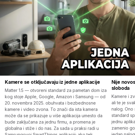
Kamere se otključavaju iz jedne aplikacije
Nije novo
sloboda
Matter 1.5 — otvoreni standard za pametan dom iza
Kamere i zv
kog stoje Apple, Google, Amazon i Samsung — od
ali te je sv
20. novembra 2025. obuhvata i bezbednosne
nalog. Ono 
kamere i video zvona. To znači da ista kamera
standard sp
može da se prikazuje u više aplikacija umesto da
jednu aplika
bude zaključana za jednu firmu, a promena je
zamenio gomi
globalna i stiže i do nas. Za sada u praksi radi u
jedan nalo
Samsungovoj SmartThings aplikaciji; ako tek