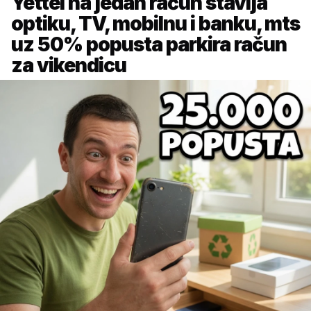
Yettel na jedan račun stavlja
optiku, TV, mobilnu i banku, mts
uz 50% popusta parkira račun
za vikendicu