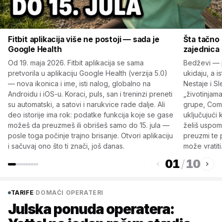
Fitbit aplikacija više ne postoji — sada je
Šta tačno 
Google Health
zajednica
Od 19. maja 2026. Fitbit aplikacija se sama
Bedževi — 
pretvorila u aplikaciju Google Health (verzija 5.0)
ukidaju, a i
— nova ikonica i ime, isti nalog, globalno na
Nestaje i S
Androidu i iOS-u. Koraci, puls, san i treninzi preneti
„životinjama
su automatski, a satovi i narukvice rade dalje. Ali
grupe, Comm
deo istorije ima rok: podatke funkcija koje se gase
uključujući 
možeš da preuzmeš ili obrišeš samo do 15. jula —
želiš uspome
posle toga počinje trajno brisanje. Otvori aplikaciju
preuzmi te p
i sačuvaj ono što ti znači, još danas.
može vratiti
01
/
10
TARIFE
·
DOMAĆI OPERATERI
Julska ponuda operatera: