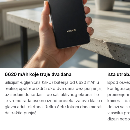
6620 mAh koje traje dva dana
Ista utrob
Silicijum-ugljenična (Si-C) baterija od 6620 mAh u
Ispod osvež
realnoj upotrebi izdrži oko dva dana bez punjenja,
konfiguraci
uz sedam do sedam i po sati aktivnog ekrana. To
promenjeni s
je vreme rada osetno iznad proseka za ovu klasu i
kamera i bat
glavni adut telefona. Retko ćete tokom dana morati
dolazi sa st
da tražite punjač.
vlasnika p
dizajn nego