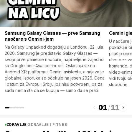
Samsung Galaxy Glasses — prve Samsung
Gemini gle
naočare s Gemini-jem
U naočare j
Na Galaxy Unpacked događaju u Londonu, 22. jula
pokazuje on
2026, Samsung je predstavio Galaxy Glasses —
pitaš o ono
svoje prve pametne naočare, napravljene zajedno
uho, bez va
sa Google-om i Qualcomm-om. Oslanjaju se na
komande, dik
Android XR platformu i Gemini asistenta, a najava je
video-snimak
globalna; isporuka se očekuje na jesen 2026. Cena
vidi tvoju o
i datum za Evropu i Srbiju još nisu potvrđeni, pa za
slobodne.
sada nema šta da se kupuje — samo da se prati.
01
/
11
ZDRAVLJE
·
ZDRAVLJE I FITNES