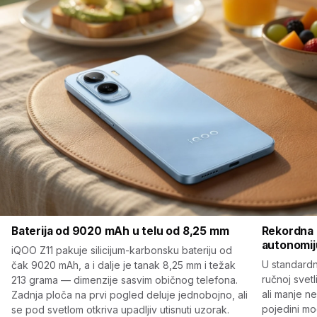
Baterija od 9020 mAh u telu od 8,25 mm
Rekordna 
autonomij
iQOO Z11 pakuje silicijum-karbonsku bateriju od
U standardn
čak 9020 mAh, a i dalje je tanak 8,25 mm i težak
ručnoj svetl
213 grama — dimenzije sasvim običnog telefona.
ali manje n
Zadnja ploča na prvi pogled deluje jednobojno, ali
pojedini mo
se pod svetlom otkriva upadljiv utisnuti uzorak.