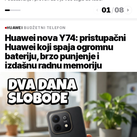
01
/
08
HUAWEI
·
BUDŽETNI TELEFON
Huawei nova Y74: pristupačni
Huawei koji spaja ogromnu
bateriju, brzo punjenje i
izdašnu radnu memoriju