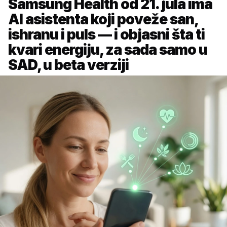
Samsung Health od 21. jula ima
AI asistenta koji poveže san,
ishranu i puls — i objasni šta ti
kvari energiju, za sada samo u
SAD, u beta verziji