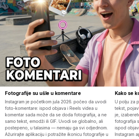
Fotografije su ušle u komentare
Kako se ko
Instagram je početkom jula 2026. počeo da uvodi
U polju za 
foto-komentare: ispod objava i Reels videa u
tekst, pojav
komentar sada može da se doda fotografija, a ne
je, izaberet
samo tekst, emodži ili GIF. Uvodi se globalno, ali
fotografija
postepeno, u talasima — nemaju ga svi odjednom.
ispod objave
Ažurirajte aplikaciju i potražite ikonicu fotografije u
Instagram ap