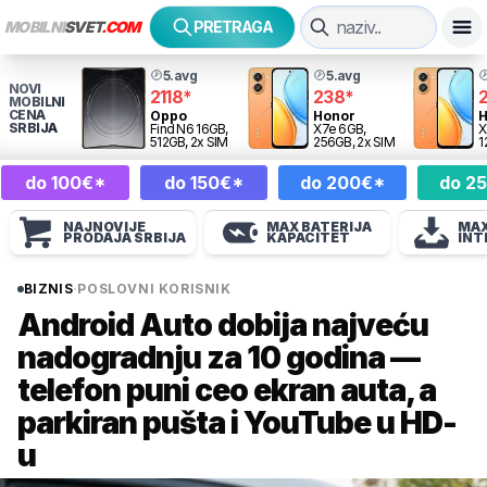
MOBILNI
SVET
.COM
PRETRAGA
5.avg
5.avg
NOVI
2118
*
238
*
MOBILNI
CENA
Oppo
Honor
SRBIJA
Find N6 16GB,
X7e 6GB,
X
512GB, 2x SIM
256GB, 2x SIM
1
do 100€*
do 150€*
do 200€*
do 2
NAJNOVIJE
MAX BATERIJA
MAX
PRODAJA SRBIJA
KAPACITET
INT
BIZNIS
·
POSLOVNI KORISNIK
Android Auto dobija najveću
nadogradnju za 10 godina —
telefon puni ceo ekran auta, a
parkiran pušta i YouTube u HD-
u