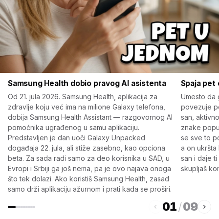
Samsung Health dobio pravog AI asistenta
Spaja pet 
Od 21. jula 2026. Samsung Health, aplikacija za
Umesto da g
zdravlje koju već ima na milione Galaxy telefona,
povezuje pe
dobija Samsung Health Assistant — razgovornog AI
san, aktivno
pomoćnika ugrađenog u samu aplikaciju.
znake poput
Predstavljen je dan uoči Galaxy Unpacked
se sve to p
događaja 22. jula, ali stiže zasebno, kao opciona
a on ukršta 
beta. Za sada radi samo za deo korisnika u SAD, u
san i daje 
Evropi i Srbiji ga još nema, pa je ovo najava onoga
skupljaš ko
što tek dolazi. Ako koristiš Samsung Health, zasad
samo drži aplikaciju ažurnom i prati kada se proširi.
01
/
09