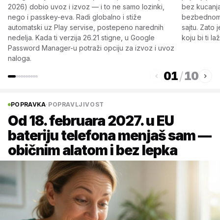
2026) dobio uvoz i izvoz — i to ne samo lozinki,
bez kucanja 
nego i passkey-eva. Radi globalno i stiže
bezbednom č
automatski uz Play servise, postepeno narednih
sajtu. Zato
nedelja. Kada ti verzija 26.21 stigne, u Google
koju bi ti la
Password Manager-u potraži opciju za izvoz i uvoz
naloga.
01
/
10
POPRAVKA
·
POPRAVLJIVOST
Od 18. februara 2027. u EU
bateriju telefona menjaš sam —
običnim alatom i bez lepka