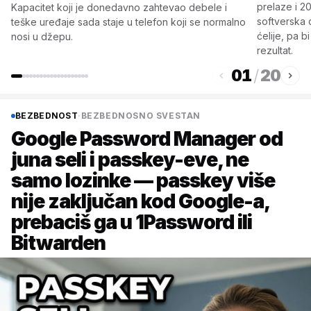
prelaze i 20
Kapacitet koji je donedavno zahtevao debele i
softverska o
teške uređaje sada staje u telefon koji se normalno
ćelije, pa 
nosi u džepu.
rezultat.
01
/
20
BEZBEDNOST
·
BEZBEDNOSNO SVESTAN
Google Password Manager od
juna seli i passkey-eve, ne
samo lozinke — passkey više
nije zaključan kod Google-a,
prebaciš ga u 1Password ili
Bitwarden