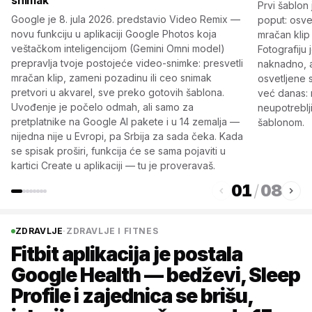
snimak
Prvi šablon 
Google je 8. jula 2026. predstavio Video Remix —
poput: osvet
novu funkciju u aplikaciji Google Photos koja
mračan klip 
veštačkom inteligencijom (Gemini Omni model)
Fotografiju 
prepravlja tvoje postojeće video-snimke: presvetli
naknadno, a
mračan klip, zameni pozadinu ili ceo snimak
osvetljene 
pretvori u akvarel, sve preko gotovih šablona.
već danas: n
Uvođenje je počelo odmah, ali samo za
neupotreblj
pretplatnike na Google AI pakete i u 14 zemalja —
šablonom.
nijedna nije u Evropi, pa Srbija za sada čeka. Kada
se spisak proširi, funkcija će se sama pojaviti u
kartici Create u aplikaciji — tu je proveravaš.
01
/
08
ZDRAVLJE
·
ZDRAVLJE I FITNES
Fitbit aplikacija je postala
Google Health — bedževi, Sleep
Profile i zajednica se brišu,