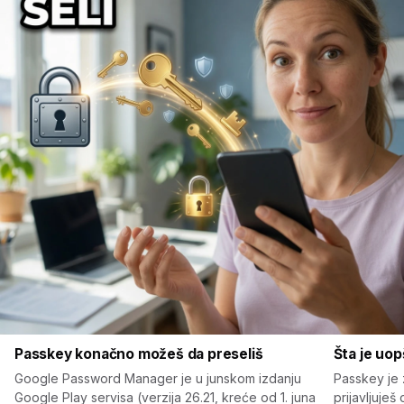
Passkey konačno možeš da preseliš
Šta je uo
Google Password Manager je u junskom izdanju
Passkey je 
Google Play servisa (verzija 26.21, kreće od 1. juna
prijavljuješ