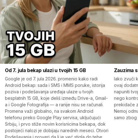
Od 7. jula bekap ulazi u tvojih 15 GB
Zauzima s
Google je od 7. jula 2026. promenio kako radi
Iako zvuči k
Android bekap: sada i SMS i MMS poruke, istorija
ovaj dodat
poziva i podešavanja uređaja ulaze u tvojih
napuniti tvo
besplatnih 15 GB, koje deliš između Drive-a, Gmail-
nego kontrol
a i Google Fotografija — a ranije nisu se računali.
prekidače z
Promena važi globalno, na svakom Android
Nemoj odmah
telefonu preko Google Play servisa, uključujući
samo zbog o
Srbiju, i prvo stiže novim korisnicima bekapa, dok
postojeći nalozi je dobijaju narednih meseci. Otvori
Podešavanja i proveri da li je već stigla do tebe.