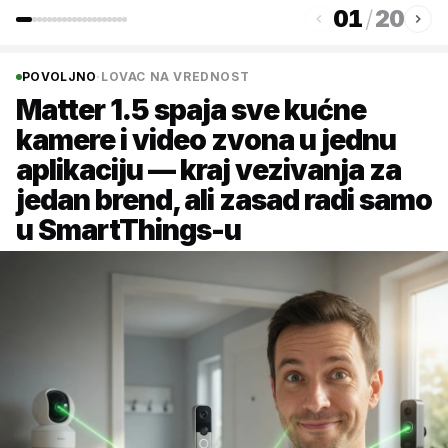
01
/
20
POVOLJNO
·
LOVAC NA VREDNOST
Matter 1.5 spaja sve kućne
kamere i video zvona u jednu
aplikaciju — kraj vezivanja za
jedan brend, ali zasad radi samo
u SmartThings-u