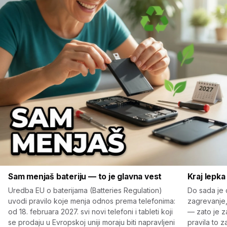
Sam menjaš bateriju — to je glavna vest
Kraj lepka
Uredba EU o baterijama (Batteries Regulation)
Do sada je 
uvodi pravilo koje menja odnos prema telefonima:
zagrevanje,
od 18. februara 2027. svi novi telefoni i tableti koji
— zato je z
se prodaju u Evropskoj uniji moraju biti napravljeni
pravila to z