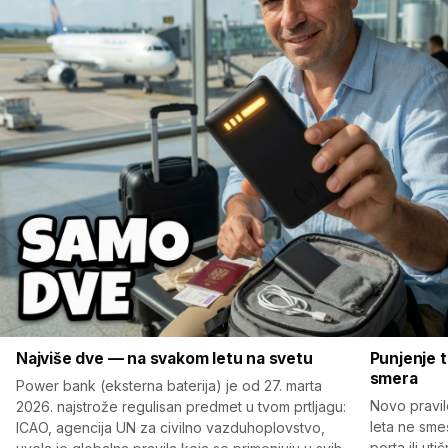
Najviše dve — na svakom letu na svetu
Punjenje 
smera
Power bank (eksterna baterija) je od 27. marta
Novo pravil
2026. najstrože regulisan predmet u tvom prtljagu:
leta ne sme
ICAO, agencija UN za civilno vazduhoplovstvo,
porta ili ut