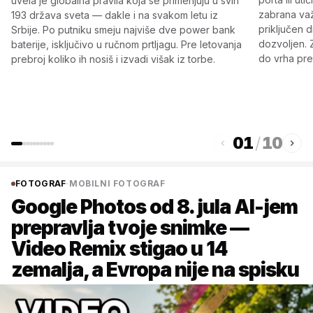
uvela je globalna pravila koja se primenjuju u svih
zabrana važ
193 država sveta — dakle i na svakom letu iz
priključen d
Srbije. Po putniku smeju najviše dve power bank
dozvoljen. 
baterije, isključivo u ručnom prtljagu. Pre letovanja
do vrha pre
prebroj koliko ih nosiš i izvadi višak iz torbe.
01
/
10
FOTOGRAF
·
MOBILNI FOTOGRAF
Google Photos od 8. jula AI-jem
prepravlja tvoje snimke —
Video Remix stigao u 14
zemalja, a Evropa nije na spisku