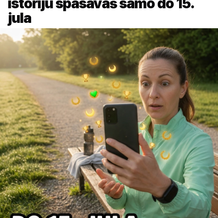
istoriju spasavaš samo do 15.
jula