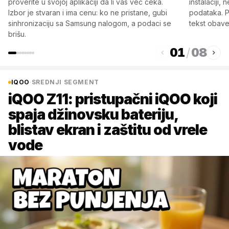
proverite u svojoj aplikaciji da li vas već čeka.
instalaciji
Izbor je stvaran i ima cenu: ko ne pristane, gubi
podataka. P
sinhronizaciju sa Samsung nalogom, a podaci se
tekst obave
brišu.
01
/
08
IQOO
·
SREDNJI SEGMENT
iQOO Z11: pristupačni iQOO koji
spaja džinovsku bateriju,
blistav ekran i zaštitu od vrele
vode