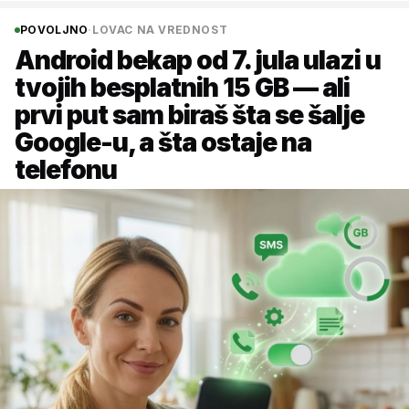
POVOLJNO
·
LOVAC NA VREDNOST
Android bekap od 7. jula ulazi u
tvojih besplatnih 15 GB — ali
prvi put sam biraš šta se šalje
Google-u, a šta ostaje na
telefonu