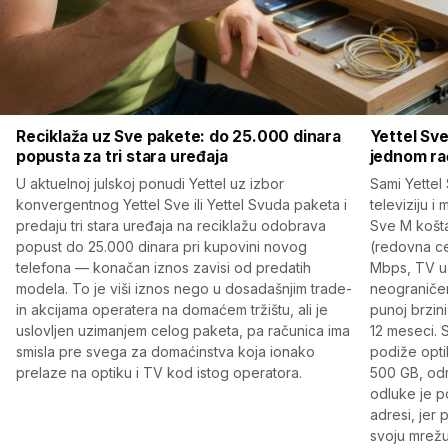
Reciklaža uz Sve pakete: do 25.000 dinara
Yettel Sve
popusta za tri stara uređaja
jednom ra
U aktuelnoj julskoj ponudi Yettel uz izbor
Sami Yettel 
konvergentnog Yettel Sve ili Yettel Svuda paketa i
televiziju i
predaju tri stara uređaja na reciklažu odobrava
Sve M košt
popust do 25.000 dinara pri kupovini novog
(redovna ce
telefona — konačan iznos zavisi od predatih
Mbps, TV uz
modela. To je viši iznos nego u dosadašnjim trade-
neograničen
in akcijama operatera na domaćem tržištu, ali je
punoj brzin
uslovljen uzimanjem celog paketa, pa računica ima
12 meseci. 
smisla pre svega za domaćinstva koja ionako
podiže opti
prelaze na optiku i TV kod istog operatora.
500 GB, od
odluke je p
adresi, jer
svoju mrežu