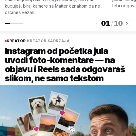
tebi odgova
kupuješ, biraj kamere sa Matter oznakom da ne
ostaneš vezan.
01
/
10
KREATOR
·
KREATOR SADRŽAJA
Instagram od početka jula
uvodi foto-komentare — na
objavu i Reels sada odgovaraš
slikom, ne samo tekstom