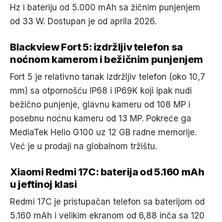
Hz i bateriju od 5.000 mAh sa žičnim punjenjem
od 33 W. Dostupan je od aprila 2026.
Blackview Fort 5: izdržljiv telefon sa
noćnom kamerom i bežičnim punjenjem
Fort 5 je relativno tanak izdržljiv telefon (oko 10,7
mm) sa otpornošću IP68 i IP69K koji ipak nudi
bežično punjenje, glavnu kameru od 108 MP i
posebnu noćnu kameru od 13 MP. Pokreće ga
MediaTek Helio G100 uz 12 GB radne memorije.
Već je u prodaji na globalnom tržištu.
Xiaomi Redmi 17C: baterija od 5.160 mAh
u jeftinoj klasi
Redmi 17C je pristupačan telefon sa baterijom od
5.160 mAh i velikim ekranom od 6,88 inča sa 120