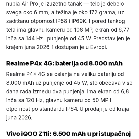
nubia Air Pro je izuzetno tanak — telo je debelo
svega oko 6 mm, a težina je oko 172 grama, uz
zadržanu otpornost IP68 i IP69K. I pored tankog
tela ima glavnu kameru od 108 MP, ekran od 6,77
inča sa 144 Hz i punjenje od 45 W. Predstavljen je
krajem juna 2026. i dostupan je u Evropi.
Realme P4x 4G: baterija od 8.000 mAh
Realme P4x 4G se oslanja na veliku bateriju od
8.000 mAh uz punjenje od 45 W, što obećava više
dana rada između dva punjenja. Ima ekran od 6,8
inča sa 120 Hz, glavnu kameru od 50 MP i
otpornost po standardu IP64. U prodaji je od kraja
juna 2026.
Vivo iQOO Z11i: 6.500 mAh u pristupačnoj