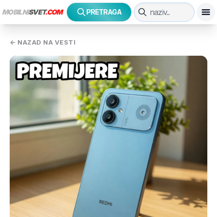
MOBILNI
SVET
.COM
PRETRAGA
← NAZAD NA VESTI