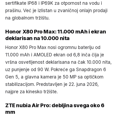
sertifikate IP68 i IP69K za otpornost na vodu i
prašinu. Već je izlistan u zvaničnoj onlajn prodaji
na globalnom tržištu.
Honor X80 Pro Max: 11.000 mAh i ekran
deklarisan na 10.000 nita
Honor X80 Pro Max nosi ogromnu bateriju od
11.000 mAh i AMOLED ekran od 6,8 inča čija je
vršna osvetljenost deklarisana na čak 10.000 nita,
uz punjenje od 90 W. Pokreće ga Snapdragon 6
Gen 5, a glavna kamera je 50 MP sa optičkom
stabilizacijom. Predstavljen je 22. juna 2026,
najpre za kinesko tržište.
ZTE nubia Air Pro: debljina svega oko 6
mm