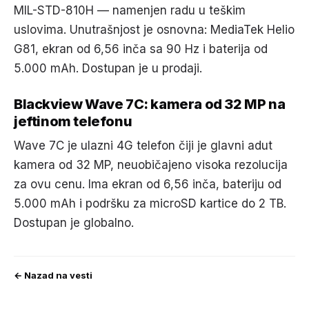
MIL-STD-810H — namenjen radu u teškim
uslovima. Unutrašnjost je osnovna: MediaTek Helio
G81, ekran od 6,56 inča sa 90 Hz i baterija od
5.000 mAh. Dostupan je u prodaji.
Blackview Wave 7C: kamera od 32 MP na
jeftinom telefonu
Wave 7C je ulazni 4G telefon čiji je glavni adut
kamera od 32 MP, neuobičajeno visoka rezolucija
za ovu cenu. Ima ekran od 6,56 inča, bateriju od
5.000 mAh i podršku za microSD kartice do 2 TB.
Dostupan je globalno.
← Nazad na vesti