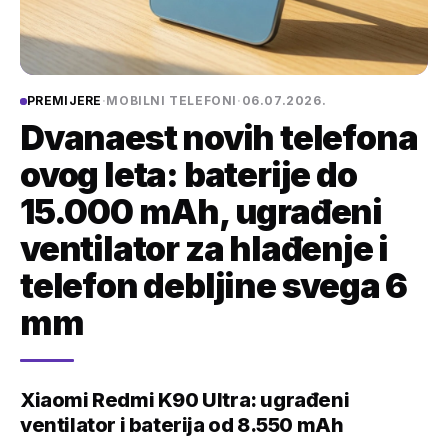
PREMIJERE
·
MOBILNI TELEFONI
·
06.07.2026.
Dvanaest novih telefona
ovog leta: baterije do
15.000 mAh, ugrađeni
ventilator za hlađenje i
telefon debljine svega 6
mm
Xiaomi Redmi K90 Ultra: ugrađeni
ventilator i baterija od 8.550 mAh