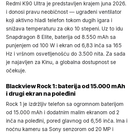
Redmi K90 Ultra je predstavljen krajem juna 2026.
i donosi pravu neobičnost — ugrađeni ventilator
koji aktivno hladi telefon tokom dugih igara i
snižava temperaturu za oko 10 stepeni. Uz to idu
Snapdragon 8 Elite, baterija od 8.550 mAh sa
punjenjem od 100 W i ekran od 6,83 inča sa 165
Hz i vršnom osvetljenošću do 3.500 nita. Za sada
je najavljen za Kinu, a globalna dostupnost se
očekuje.
Blackview Rock 1: baterija od 15.000 mAh
i drugi ekran na poleđini
Rock 1 je izdržljiv telefon sa ogromnom baterijom
od 15.000 mAh i dodatnim malim ekranom od 2
inča na poleđini, pored glavnog od 6,56 inča. Ima i
noćnu kameru sa Sony senzorom od 20 MP i