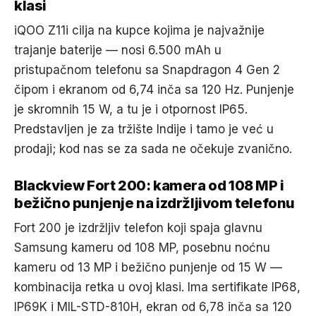
klasi
iQOO Z11i cilja na kupce kojima je najvažnije
trajanje baterije — nosi 6.500 mAh u
pristupačnom telefonu sa Snapdragon 4 Gen 2
čipom i ekranom od 6,74 inča sa 120 Hz. Punjenje
je skromnih 15 W, a tu je i otpornost IP65.
Predstavljen je za tržište Indije i tamo je već u
prodaji; kod nas se za sada ne očekuje zvanično.
Blackview Fort 200: kamera od 108 MP i
bežično punjenje na izdržljivom telefonu
Fort 200 je izdržljiv telefon koji spaja glavnu
Samsung kameru od 108 MP, posebnu noćnu
kameru od 13 MP i bežično punjenje od 15 W —
kombinacija retka u ovoj klasi. Ima sertifikate IP68,
IP69K i MIL-STD-810H, ekran od 6,78 inča sa 120