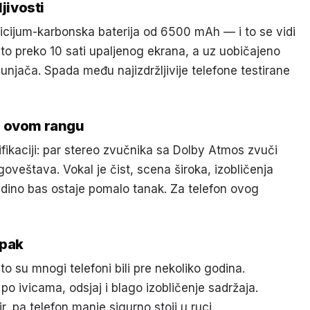
jivosti
licijum-karbonska baterija od 6500 mAh — i to se vidi
to preko 10 sati upaljenog ekrana, a uz uobičajeno
njača. Spada među najizdržljivije telefone testirane
u ovom rangu
fikaciji: par stereo zvučnika sa Dolby Atmos zvuči
veštava. Vokal je čist, scena široka, izobličenja
ino bas ostaje pomalo tanak. Za telefon ovog
upak
to su mnogi telefoni bili pre nekoliko godina.
 po ivicama, odsjaj i blago izobličenje sadržaja.
ir, pa telefon manje sigurno stoji u ruci.