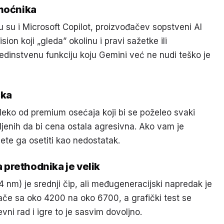
omoćnika
su i Microsoft Copilot, proizvođačev sopstveni AI
sion koji „gleda” okolinu i pravi sažetke ili
 jedinstvenu funkciju koju Gemini već ne nudi teško je
čka
aleko od premium osećaja koji bi se poželeo svaki
ljenih da bi cena ostala agresivna. Ako vam je
ćete ga osetiti kao nedostatak.
prethodnika je velik
nm) je srednji čip, ali međugeneracijski napredak je
ače sa oko 4200 na oko 6700, a grafički test se
ni rad i igre to je sasvim dovoljno.