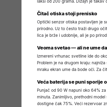
lakši od 200 grama. Dizajn je takav d
Čitač otiska stoji prenisko
Optički senzor otiska postavljen je 
prirodno. Uz to često traži drugo oč
lica je brže i udobnije, ali je po pri
Veoma svetao — ali ne ume d
Izmereni vrhunac svetline ide do oko 
Problem je na drugom kraju: najniža 
mraku ekran ume da bode oči. Za čit
Veća baterija se puni sporije 
Punjač od 90 W napuni oko 64% za p
minuta. Zanimljivo, prethodni mode
dostigne čak 75%. Veći rezervoar zn