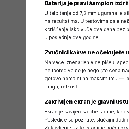
Baterija je pravi šampion izdržl
U telo tanje od 7,2 mm ugurana je si
na rezultatima. U testovima daje neš
korišćenje lako vuče dva dana bez pu
u poslednje dve godine.
Zvučnici kakve ne očekujete 
Najveće iznenađenje ne piše u speci
neuporedivo bolje nego što cena nago
gotovo nema ni na maksimumu — jed
ranga, retkost.
Zakrivljen ekran je glavni ust
Ekran je savijen sa obe strane, kao š
Posledice su poznate: slučajni dodiri
Zakrivljenje uz to istanjuje bočni okv