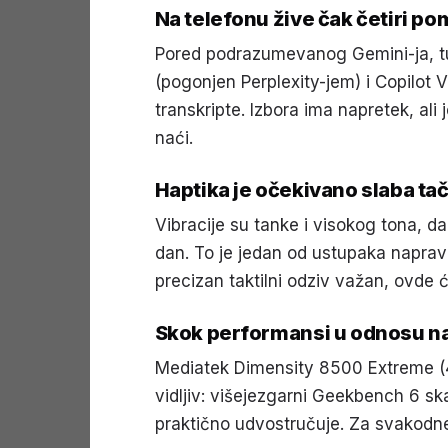
Na telefonu žive čak četiri p
Pored podrazumevanog Gemini-ja, tu 
(pogonjen Perplexity-jem) i Copilot Vi
transkripte. Izbora ima napretek, ali
naći.
Haptika je očekivano slaba ta
Vibracije su tanke i visokog tona, d
dan. To je jedan od ustupaka naprav
precizan taktilni odziv važan, ovde 
Skok performansi u odnosu na 
Mediatek Dimensity 8500 Extreme (4 
vidljiv: višejezgarni Geekbench 6 sk
praktično udvostručuje. Za svakodnev