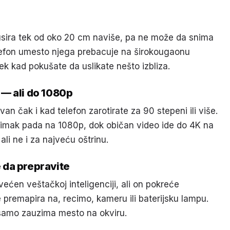
usira tek od oko 20 cm naviše, pa ne može da snima
lefon umesto njega prebacuje na širokougaonu
tek kad pokušate da uslikate nešto izbliza.
u — ali do 1080p
an čak i kad telefon zarotirate za 90 stepeni ili više.
nimak pada na 1080p, dok običan video ide do 4K na
ali ne i za najveću oštrinu.
 da prepravite
svećen veštačkoj inteligenciji, ali on pokreće
e premapira na, recimo, kameru ili baterijsku lampu.
 samo zauzima mesto na okviru.