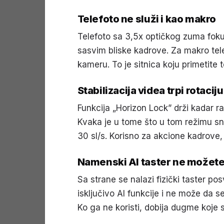
Telefoto ne služi i kao makro
Telefoto sa 3,5x optičkog zuma fok
sasvim bliske kadrove. Za makro te
kameru. To je sitnica koju primetite 
Stabilizacija videa trpi rotacij
Funkcija „Horizon Lock” drži kadar rav
Kvaka je u tome što u tom režimu s
30 sl/s. Korisno za akcione kadrove, 
Namenski AI taster ne možete
Sa strane se nalazi fizički taster po
isključivo AI funkcije i ne može da s
Ko ga ne koristi, dobija dugme koje