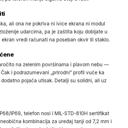
ti
a, ali ona ne pokriva ni ivice ekrana ni modul
zloženije udarcima, pa je zaštita koju dobijate u
ekran vredi računati na poseban okvir ili staklo.
ićene
naročito na zelenim površinama i plavom nebu —
 Čak i podrazumevani „prirodni” profil vuče ka
dodatno pojača utisak. Detalji su solidni, ali uz
68/IP69, telefon nosi i MIL-STD-810H sertifikat
 neobična kombinacija za uređaj tanji od 7,2 mm i