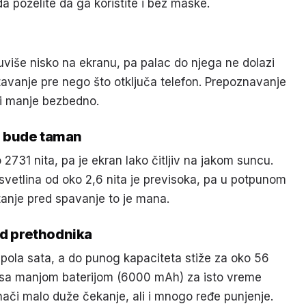
a poželite da ga koristite i bez maske.
suviše nisko na ekranu, pa palac do njega ne dolazi
itavanje pre nego što otključa telefon. Prepoznavanje
rodi manje bezbedno.
a bude taman
2731 nita, pa je ekran lako čitljiv na jakom suncu.
svetlina od oko 2,6 nita je previsoka, pa u potpunom
anje pred spavanje to je mana.
od prethodnika
ola sata, a do punog kapaciteta stiže za oko 56
l sa manjom baterijom (6000 mAh) za isto vreme
ači malo duže čekanje, ali i mnogo ređe punjenje.