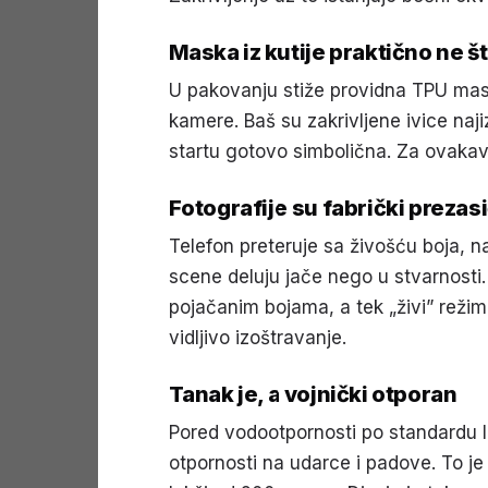
Maska iz kutije praktično ne šti
U pakovanju stiže providna TPU mask
kamere. Baš su zakrivljene ivice naji
startu gotovo simbolična. Za ovakav 
Fotografije su fabrički prezas
Telefon preteruje sa živošću boja, 
scene deluju jače nego u stvarnosti.
pojačanim bojama, a tek „živi” režim 
vidljivo izoštravanje.
Tanak je, a vojnički otporan
Pored vodootpornosti po standardu IP
otpornosti na udarce i padove. To je