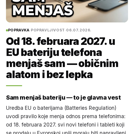
POPRAVKA
·
POPRAVLJIVOST
·
06.07.2026.
Od 18. februara 2027. u
EU bateriju telefona
menjaš sam — običnim
alatom i bez lepka
Sam menjaš bateriju — to je glavna vest
Uredba EU o baterijama (Batteries Regulation)
uvodi pravilo koje menja odnos prema telefonima:
od 18. februara 2027. svi novi telefoni i tableti koji
se prodaju u Evropskoj uniji moraju biti napravljeni