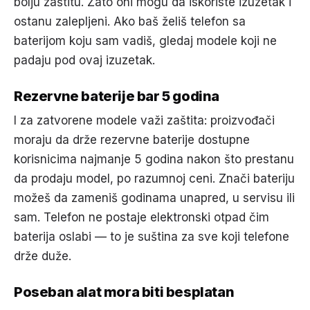
bolju zaštitu. Zato oni mogu da iskoriste izuzetak i
ostanu zalepljeni. Ako baš želiš telefon sa
baterijom koju sam vadiš, gledaj modele koji ne
padaju pod ovaj izuzetak.
Rezervne baterije bar 5 godina
I za zatvorene modele važi zaštita: proizvođači
moraju da drže rezervne baterije dostupne
korisnicima najmanje 5 godina nakon što prestanu
da prodaju model, po razumnoj ceni. Znači bateriju
možeš da zameniš godinama unapred, u servisu ili
sam. Telefon ne postaje elektronski otpad čim
baterija oslabi — to je suština za sve koji telefone
drže duže.
Poseban alat mora biti besplatan