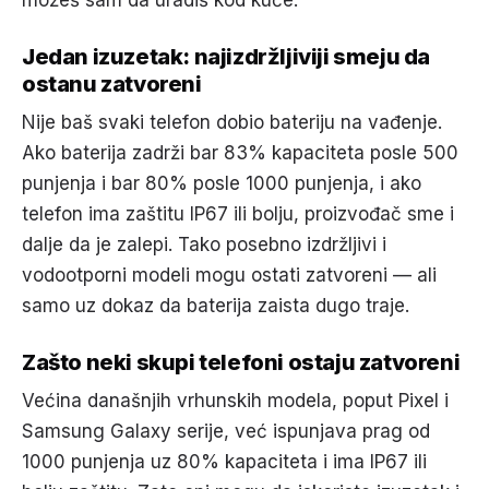
možeš sam da uradiš kod kuće.
Jedan izuzetak: najizdržljiviji smeju da
ostanu zatvoreni
Nije baš svaki telefon dobio bateriju na vađenje.
Ako baterija zadrži bar 83% kapaciteta posle 500
punjenja i bar 80% posle 1000 punjenja, i ako
telefon ima zaštitu IP67 ili bolju, proizvođač sme i
dalje da je zalepi. Tako posebno izdržljivi i
vodootporni modeli mogu ostati zatvoreni — ali
samo uz dokaz da baterija zaista dugo traje.
Zašto neki skupi telefoni ostaju zatvoreni
Većina današnjih vrhunskih modela, poput Pixel i
Samsung Galaxy serije, već ispunjava prag od
1000 punjenja uz 80% kapaciteta i ima IP67 ili