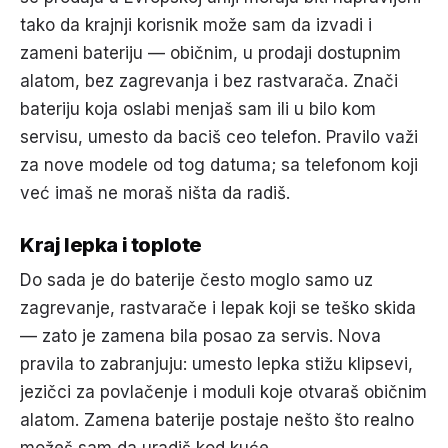
tako da krajnji korisnik može sam da izvadi i
zameni bateriju — običnim, u prodaji dostupnim
alatom, bez zagrevanja i bez rastvarača. Znači
bateriju koja oslabi menjaš sam ili u bilo kom
servisu, umesto da baciš ceo telefon. Pravilo važi
za nove modele od tog datuma; sa telefonom koji
već imaš ne moraš ništa da radiš.
Kraj lepka i toplote
Do sada je do baterije često moglo samo uz
zagrevanje, rastvarače i lepak koji se teško skida
— zato je zamena bila posao za servis. Nova
pravila to zabranjuju: umesto lepka stižu klipsevi,
jezičci za povlačenje i moduli koje otvaraš običnim
alatom. Zamena baterije postaje nešto što realno