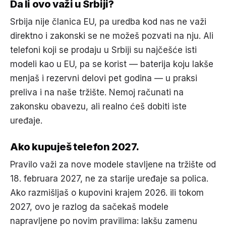
Da li ovo važi u Srbiji?
Srbija nije članica EU, pa uredba kod nas ne važi
direktno i zakonski se ne možeš pozvati na nju. Ali
telefoni koji se prodaju u Srbiji su najčešće isti
modeli kao u EU, pa se korist — baterija koju lakše
menjaš i rezervni delovi pet godina — u praksi
preliva i na naše tržište. Nemoj računati na
zakonsku obavezu, ali realno ćeš dobiti iste
uređaje.
Ako kupuješ telefon 2027.
Pravilo važi za nove modele stavljene na tržište od
18. februara 2027, ne za starije uređaje sa polica.
Ako razmišljaš o kupovini krajem 2026. ili tokom
2027, ovo je razlog da sačekaš modele
napravljene po novim pravilima: lakšu zamenu