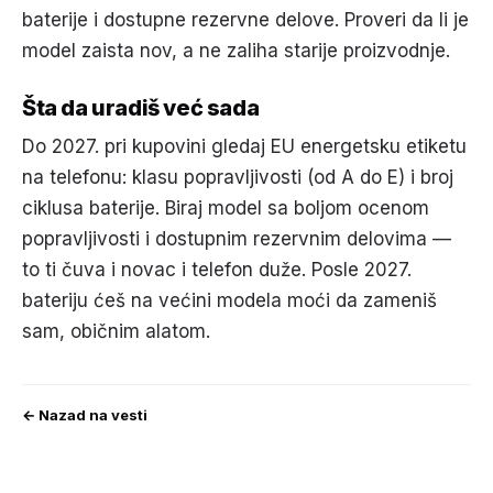
baterije i dostupne rezervne delove. Proveri da li je
model zaista nov, a ne zaliha starije proizvodnje.
Šta da uradiš već sada
Do 2027. pri kupovini gledaj EU energetsku etiketu
na telefonu: klasu popravljivosti (od A do E) i broj
ciklusa baterije. Biraj model sa boljom ocenom
popravljivosti i dostupnim rezervnim delovima —
to ti čuva i novac i telefon duže. Posle 2027.
bateriju ćeš na većini modela moći da zameniš
sam, običnim alatom.
← Nazad na vesti