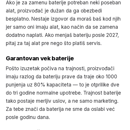
Ako je za zamenu baterije potreban neki poseban
alat, proizvođač je dužan da ga obezbedi
besplatno. Nestaje izgovor da moraš baš kod njih
jer samo oni imaju alat, kao način da se zamena
dodatno naplati. Ako menjaš bateriju posle 2027,
pitaj za taj alat pre nego što platiš servis.
Garantovan vek baterije
Pošto izuzetak počiva na trajnosti, proizvođači
imaju razlog da bateriju prave da traje oko 1000
punjenja uz 80% kapaciteta — to je otprilike dve
do tri godine normalne upotrebe. Trajnost baterije
tako postaje merljiv uslov, a ne samo marketing.
Za tebe znači da baterija ne sme da oslabi već
posle godinu dana.