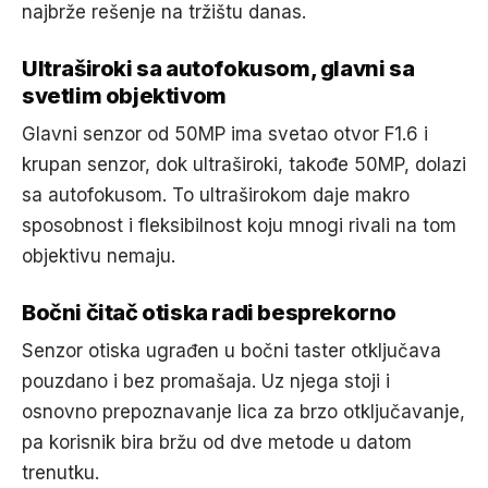
najbrže rešenje na tržištu danas.
Ultraširoki sa autofokusom, glavni sa
svetlim objektivom
Glavni senzor od 50MP ima svetao otvor F1.6 i
krupan senzor, dok ultraširoki, takođe 50MP, dolazi
sa autofokusom. To ultraširokom daje makro
sposobnost i fleksibilnost koju mnogi rivali na tom
objektivu nemaju.
Bočni čitač otiska radi besprekorno
Senzor otiska ugrađen u bočni taster otključava
pouzdano i bez promašaja. Uz njega stoji i
osnovno prepoznavanje lica za brzo otključavanje,
pa korisnik bira bržu od dve metode u datom
trenutku.