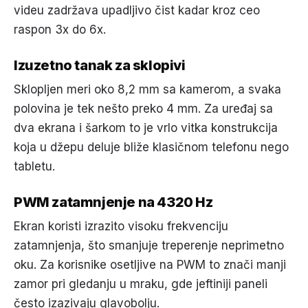
videu zadržava upadljivo čist kadar kroz ceo
raspon 3x do 6x.
Izuzetno tanak za sklopivi
Sklopljen meri oko 8,2 mm sa kamerom, a svaka
polovina je tek nešto preko 4 mm. Za uređaj sa
dva ekrana i šarkom to je vrlo vitka konstrukcija
koja u džepu deluje bliže klasičnom telefonu nego
tabletu.
PWM zatamnjenje na 4320 Hz
Ekran koristi izrazito visoku frekvenciju
zatamnjenja, što smanjuje treperenje neprimetno
oku. Za korisnike osetljive na PWM to znači manji
zamor pri gledanju u mraku, gde jeftiniji paneli
često izazivaju glavobolju.