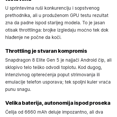
U sprintevima ruši konkurenciju i sopstvenog
prethodnika, ali u produženom GPU testu rezultat
zna da padne ispod starijeg modela. To je jasan
otisak throttlinga: brojke izgledaju moćno tek dok
hlađenje ne počne da koči.
Throttling je stvaran kompromis
Snapdragon 8 Elite Gen 5 je najjači Android čip, ali
sklopivo telo teško odvodi toplotu. Kod dugog,
intenzivnog opterećenja poput strimovanja ili
emulacije telefon usporava; tek spoljni kuler vraća
punu snagu.
Velika baterija, autonomija ispod proseka
Ćelija od 6660 mAh deluje impozantno, ali dva