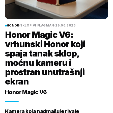
HONOR
·
SKLOPIVI FLAGMAN
·
29.06.2026.
Honor Magic V6:
vrhunski Honor koji
spaja tanak sklop,
moćnu kameru i
prostran unutrašnji
ekran
Honor Magic V6
Kamera koja nadmašuje rivale