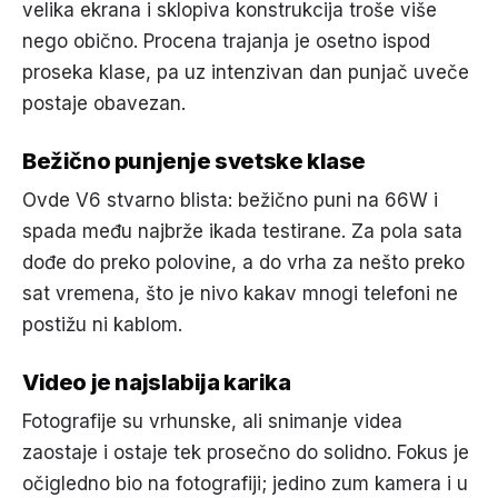
velika ekrana i sklopiva konstrukcija troše više
nego obično. Procena trajanja je osetno ispod
proseka klase, pa uz intenzivan dan punjač uveče
postaje obavezan.
Bežično punjenje svetske klase
Ovde V6 stvarno blista: bežično puni na 66W i
spada među najbrže ikada testirane. Za pola sata
dođe do preko polovine, a do vrha za nešto preko
sat vremena, što je nivo kakav mnogi telefoni ne
postižu ni kablom.
Video je najslabija karika
Fotografije su vrhunske, ali snimanje videa
zaostaje i ostaje tek prosečno do solidno. Fokus je
očigledno bio na fotografiji; jedino zum kamera i u