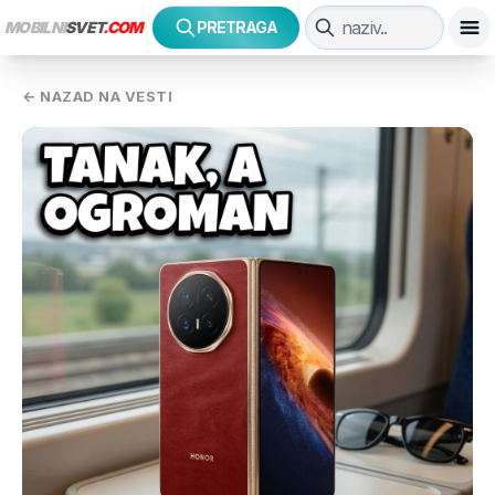
MOBILNI
SVET
.COM
PRETRAGA
← NAZAD NA VESTI