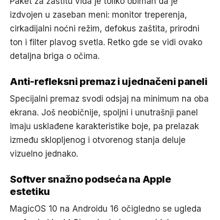
Paket za zaštitu vida je toliko obiman da je
izdvojen u zaseban meni: monitor treperenja,
cirkadijalni noćni režim, defokus zaštita, prirodni
ton i filter plavog svetla. Retko gde se vidi ovako
detaljna briga o očima.
Anti-refleksni premaz i ujednačeni paneli
Specijalni premaz svodi odsjaj na minimum na oba
ekrana. Još neobičnije, spoljni i unutrašnji panel
imaju usklađene karakteristike boje, pa prelazak
između sklopljenog i otvorenog stanja deluje
vizuelno jednako.
Softver snažno podseća na Apple
estetiku
MagicOS 10 na Androidu 16 očigledno se ugleda