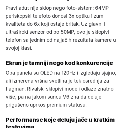
Pravi adut nije sklop nego foto-sistem: 64MP
periskopski telefoto donosi 3x optiku i zum
kvaliteta do 6x koji ostaje britak. Uz glavni i
ultraširoki senzor od po 50MP, ovo je sklopivi
telefon sa jednim od najjačih rezultata kamere u
svojoj klasi.
Ekran je tamniji nego kod konkurencije
Oba panela su OLED na 120Hz i izgledaju sjajno,
ali izmerena vršna svetlina je tek osrednja za
flagman. Rivalski sklopivi modeli odlaze znatno
više, pa na jakom suncu V6 zna da deluje
prigušeno uprkos premium statusu.
Performanse koje deluju jače u kratkim
testovima