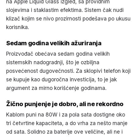
na Apple Liquid Glass izgled, sa providnim
slojevima i staklastim efektima. Sistem čak nudi
klizač kojim se nivo prozirnosti podešava po ukusu
korisnika.
Sedam godina velikih ažuriranja
Proizvođač obećava sedam godina velikih
sistemskih nadogradnji, što je ozbiljna
posvećenost dugovečnosti. Za sklopivi telefon koji
se kupuje kao dugoročna investicija, to je jak
argument za mirno korišćenje godinama.
Žično punjenje je dobro, ali ne rekordno
Kablom puni na 80W i za pola sata dostigne oko
tri četvrtine kapaciteta, a do vrha za nešto manje
od sata. Solidno za baterije ove veličine, ali ne i